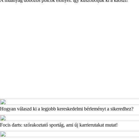
A műanyag dobozos polcok előnyei: így küszöböljük ki a káoszt!
Hogyan válaszd ki a legjobb kereskedelmi bérleményt a sikeredhez?
Focis darts: szórakoztató sportág, ami új karrierutakat mutat!