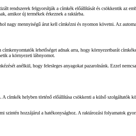
ált rendszerek felgyorsítják a címkék előállítását és csökkentik az emb
ak, amikor új termékek érkeznek a raktárba.
ol nagy mennyiségű árut kell címkézni és nyomon követni. Az automatiz
rn címkenyomtatók lehetőséget adnak arra, hogy környezetbarát címkéke
etik a környezeti lábnyomot.
kézését anélkül, hogy felesleges anyagokat pazarolnánk. Ezzel nemcsak
címkék helyben történő előállítása csökkenti a külső szolgáltatók költ
i szintén hozzájárul a hatékonysághoz. A raktározási folyamatok gyor