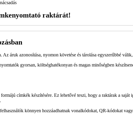
nácsadás
címkenyomtató raktárát!
ozásban
. Az áruk azonosítása, nyomon követése és tárolása egyszerűbbé válik
mkenyomtatók gyorsan, költséghatékonyan és magas minőségben készítsen
májú címkék készítésére. Ez lehetővé teszi, hogy a raktárak a saját i
.
 a felhasználók könnyen hozzáadhatnak vonalkódokat, QR-kódokat vagy 