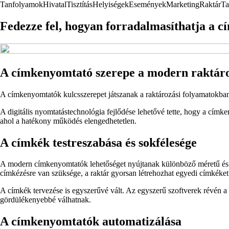
Tanfolyamok
Hivatal
Tisztítás
Helyiségek
Események
Marketing
Raktár
Ta
Fedezze fel, hogyan forradalmasíthatja a 
A címkenyomtató szerepe a modern raktár
A címkenyomtatók kulcsszerepet játszanak a raktározási folyamatokban
A digitális nyomtatástechnológia fejlődése lehetővé tette, hogy a cí
ahol a hatékony működés elengedhetetlen.
A címkék testreszabása és sokfélesége
A modern címkenyomtatók lehetőséget nyújtanak különböző méretű és for
címkézésre van szüksége, a raktár gyorsan létrehozhat egyedi címkéket
A címkék tervezése is egyszerűvé vált. Az egyszerű szoftverek révén
gördülékenyebbé válhatnak.
A címkenyomtatók automatizálása