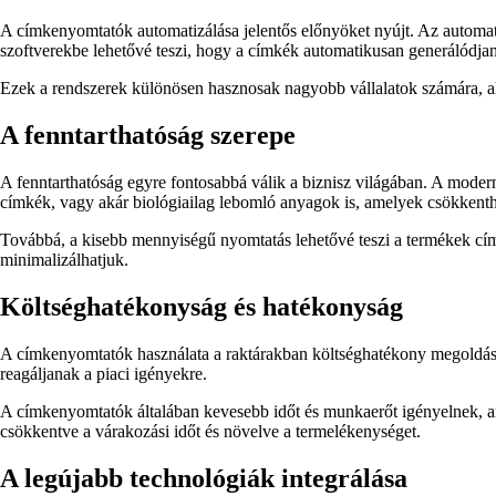
A címkenyomtatók automatizálása jelentős előnyöket nyújt. Az automatiz
szoftverekbe lehetővé teszi, hogy a címkék automatikusan generálódjan
Ezek a rendszerek különösen hasznosak nagyobb vállalatok számára, ah
A fenntarthatóság szerepe
A fenntarthatóság egyre fontosabbá válik a biznisz világában. A mode
címkék, vagy akár biológiailag lebomló anyagok is, amelyek csökkenth
Továbbá, a kisebb mennyiségű nyomtatás lehetővé teszi a termékek cím
minimalizálhatjuk.
Költséghatékonyság és hatékonyság
A címkenyomtatók használata a raktárakban költséghatékony megoldás. A 
reagáljanak a piaci igényekre.
A címkenyomtatók általában kevesebb időt és munkaerőt igényelnek, am
csökkentve a várakozási időt és növelve a termelékenységet.
A legújabb technológiák integrálása