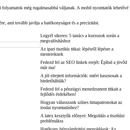
ási folyamatok még rugalmasabbá váljanak. A mobil nyomtatók lehetővé
e, ami tovább javítja a hatékonyságot és a precizitást.
Legyél sikeres: 5 tanács a kurzusok során a
megvalósításhoz
Az ipari tisztítás titkai: lépésről lépésre a
mestereknek
Fedezd fel az SEO linkek erejét: Építsd a jövőd
már ma!
A jól elrejtett információk: miért hasznosak a
hirdetőtáblák?
Fedezd fel a pénzügyi menedzsment titkait a
fejlődés érdekében!
Hogyan válasszunk színes tintapatronokat az
irodai nyomtatáshez?
A latex kesztyűk előnyei: Megoldás a tisztítási
problémákra
Hatékony bérszámfejtési megoldások: Az