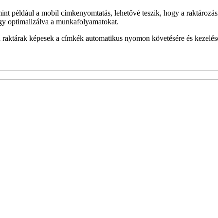
int például a mobil címkenyomtatás, lehetővé teszik, hogy a raktároz
így optimalizálva a munkafolyamatokat.
 a raktárak képesek a címkék automatikus nyomon követésére és kezelésér