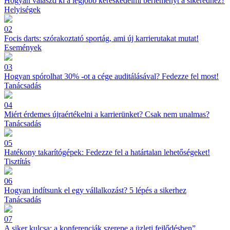
Hogyan válaszd ki a legjobb kereskedelmi bérleményt a sikeredhez?
Helyiségek
02
Focis darts: szórakoztató sportág, ami új karrierutakat mutat!
Események
03
Hogyan spórolhat 30% -ot a cége auditálásával? Fedezze fel most!
Tanácsadás
04
Miért érdemes újraértékelni a karrierünket? Csak nem unalmas?
Tanácsadás
05
Hatékony takarítógépek: Fedezze fel a határtalan lehetőségeket!
Tisztítás
06
Hogyan indítsunk el egy vállalkozást? 5 lépés a sikerhez
Tanácsadás
07
A siker kulcsa: a konferenciák szerepe a üzleti fejlődésben”