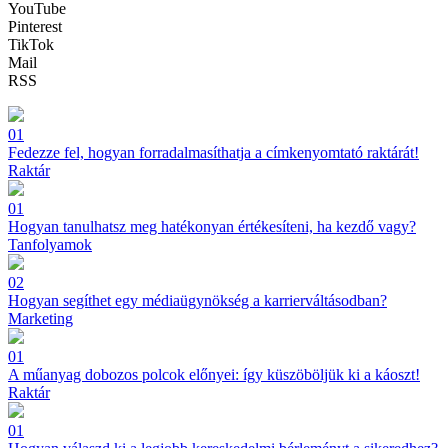
YouTube
Pinterest
TikTok
Mail
RSS
01
Fedezze fel, hogyan forradalmasíthatja a címkenyomtató raktárát!
Raktár
01
Hogyan tanulhatsz meg hatékonyan értékesíteni, ha kezdő vagy?
Tanfolyamok
02
Hogyan segíthet egy médiaügynökség a karrierváltásodban?
Marketing
01
A műanyag dobozos polcok előnyei: így küszöböljük ki a káoszt!
Raktár
01