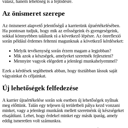
válasz, hanem lehetőség is a fejlődésre.
Az önismeret szerepe
Az önismeret alapvető jelentőségű a karrierünk újraértékelésében.
Ha pontosan tudjuk, hogy mik az erősségeink és gyengeségeink,
sokkal könnyebben találunk rá a következő lépésre. Az önreflexió
során például érdemes feltenni magunknak a következő kérdéseket:
Melyik tevékenység során érzem magam a legjobban?
Mik azok a készségek, amelyeket szeretnék fejleszteni?
Mennyire vagyok elégedett a jelenlegi munkahelyemmel?
Ezek a kérdések segíthetnek abban, hogy tisztábban lássuk saját
vágyainkat és céljainkat.
Új lehetőségek felfedezése
A karrier újraértékelése során sok esetben új lehetőségek nyílnak
meg előttünk. Talán egy teljesen új területbeli pálya kezd vonzani
minket, vagy a jelenlegi munkánk mellett szeretnénk új készségeket
elsajátítani. Lehet, hogy érdekel minket egy másik iparág, amely
eddig ismeretlen volt számunkra.