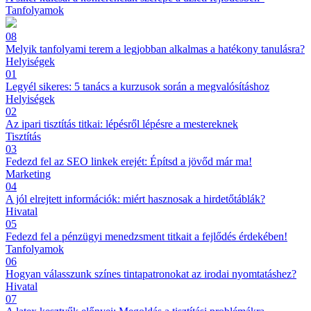
Tanfolyamok
08
Melyik tanfolyami terem a legjobban alkalmas a hatékony tanulásra?
Helyiségek
01
Legyél sikeres: 5 tanács a kurzusok során a megvalósításhoz
Helyiségek
02
Az ipari tisztítás titkai: lépésről lépésre a mestereknek
Tisztítás
03
Fedezd fel az SEO linkek erejét: Építsd a jövőd már ma!
Marketing
04
A jól elrejtett információk: miért hasznosak a hirdetőtáblák?
Hivatal
05
Fedezd fel a pénzügyi menedzsment titkait a fejlődés érdekében!
Tanfolyamok
06
Hogyan válasszunk színes tintapatronokat az irodai nyomtatáshez?
Hivatal
07