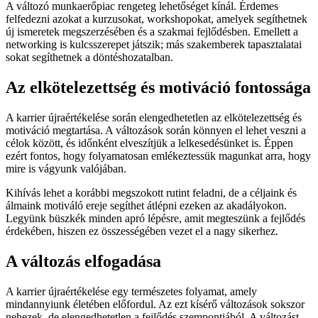
A változó munkaerőpiac rengeteg lehetőséget kínál. Érdemes
felfedezni azokat a kurzusokat, workshopokat, amelyek segíthetnek
új ismeretek megszerzésében és a szakmai fejlődésben. Emellett a
networking is kulcsszerepet játszik; más szakemberek tapasztalatai
sokat segíthetnek a döntéshozatalban.
Az elkötelezettség és motiváció fontossága
A karrier újraértékelése során elengedhetetlen az elkötelezettség és
motiváció megtartása. A változások során könnyen el lehet veszni a
célok között, és időnként elveszítjük a lelkesedésünket is. Éppen
ezért fontos, hogy folyamatosan emlékeztessük magunkat arra, hogy
mire is vágyunk valójában.
Kihívás lehet a korábbi megszokott rutint feladni, de a céljaink és
álmaink motiváló ereje segíthet átlépni ezeken az akadályokon.
Legyünk büszkék minden apró lépésre, amit megteszünk a fejlődés
érdekében, hiszen ez összességében vezet el a nagy sikerhez.
A változás elfogadása
A karrier újraértékelése egy természetes folyamat, amely
mindannyiunk életében előfordul. Az ezt kísérő változások sokszor
nehezek, de elengedhetetlen a fejlődés szempontjából. A változást