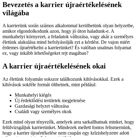
Bevezetés a karrier újraértékelésének
világába
A karrierünk során számos alkalommal kerülhetünk olyan helyzetbe,
amikor elgondolkodunk azon, hogy jó úton haladunk-e. A
munkahelyi környezet, a feladatok változása, vagy akár a személyes
életünk alakulása mind befolyásolják ezt a kérdést. De vajon miért
érdemes újraértékelni a karrierünket? És valóban unalmas folyamat
ez, vagy inkább lehetőségeket rejt magában?
A karrier újraértékelésének okai
Az életünk folyamán sokszor találkozunk kihívásokkal. Ezek a
kihívások sokféle formát ölthetnek, mint például:
Munkahelyi kiégés
Új érdeklődési területek megjelenése
Gazdasági helyzet változása
Családi vagy személyes okok
Ezek mind olyan tényezők, amelyek arra sarkallhatnak minket, hogy
felülvizsgáljuk karrierünket. Mindezek mellett fontos felismernünk,
hogy a karrier újraértékelése nem csupán egy krízishelyzetre adott