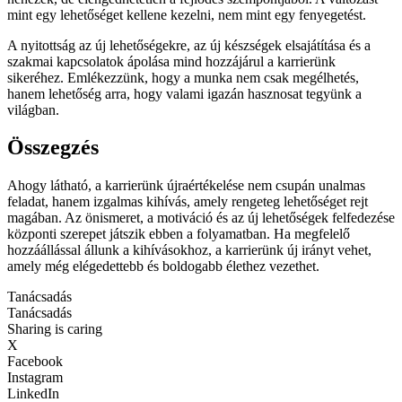
mint egy lehetőséget kellene kezelni, nem mint egy fenyegetést.
A nyitottság az új lehetőségekre, az új készségek elsajátítása és a
szakmai kapcsolatok ápolása mind hozzájárul a karrierünk
sikeréhez. Emlékezzünk, hogy a munka nem csak megélhetés,
hanem lehetőség arra, hogy valami igazán hasznosat tegyünk a
világban.
Összegzés
Ahogy látható, a karrierünk újraértékelése nem csupán unalmas
feladat, hanem izgalmas kihívás, amely rengeteg lehetőséget rejt
magában. Az önismeret, a motiváció és az új lehetőségek felfedezése
központi szerepet játszik ebben a folyamatban. Ha megfelelő
hozzáállással állunk a kihívásokhoz, a karrierünk új irányt vehet,
amely még elégedettebb és boldogabb élethez vezethet.
Tanácsadás
Tanácsadás
Sharing is caring
X
Facebook
Instagram
LinkedIn