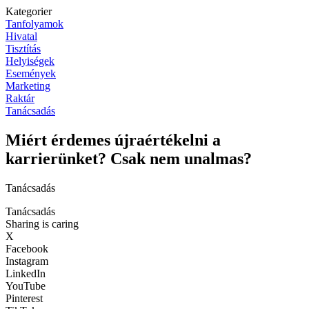
Kategorier
Tanfolyamok
Hivatal
Tisztítás
Helyiségek
Események
Marketing
Raktár
Tanácsadás
Miért érdemes újraértékelni a
karrierünket? Csak nem unalmas?
Tanácsadás
Tanácsadás
Sharing is caring
X
Facebook
Instagram
LinkedIn
YouTube
Pinterest