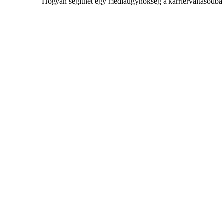
Hogyan segíthet egy médiaügynökség a karrierváltásodb