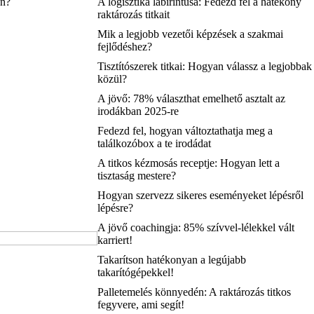
an?
A logisztika labirintusa: Fedezd fel a hatékony
raktározás titkait
Mik a legjobb vezetői képzések a szakmai
fejlődéshez?
Tisztítószerek titkai: Hogyan válassz a legjobbak
közül?
A jövő: 78% választhat emelhető asztalt az
irodákban 2025-re
Fedezd fel, hogyan változtathatja meg a
találkozóbox a te irodádat
A titkos kézmosás receptje: Hogyan lett a
tisztaság mestere?
Hogyan szervezz sikeres eseményeket lépésről
lépésre?
A jövő coachingja: 85% szívvel-lélekkel vált
karriert!
Takarítson hatékonyan a legújabb
takarítógépekkel!
Palletemelés könnyedén: A raktározás titkos
fegyvere, ami segít!