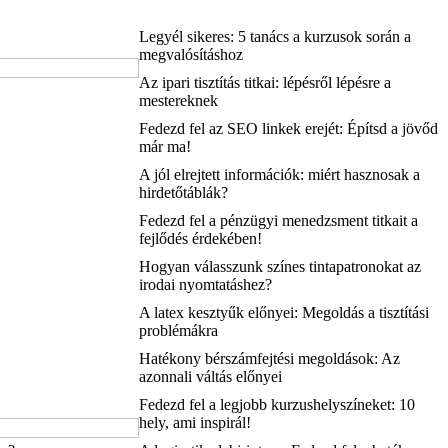
Legyél sikeres: 5 tanács a kurzusok során a
megvalósításhoz
Az ipari tisztítás titkai: lépésről lépésre a
mestereknek
Fedezd fel az SEO linkek erejét: Építsd a jövőd
már ma!
A jól elrejtett információk: miért hasznosak a
hirdetőtáblák?
Fedezd fel a pénzügyi menedzsment titkait a
fejlődés érdekében!
Hogyan válasszunk színes tintapatronokat az
irodai nyomtatáshez?
A latex kesztyűk előnyei: Megoldás a tisztítási
problémákra
Hatékony bérszámfejtési megoldások: Az
azonnali váltás előnyei
Fedezd fel a legjobb kurzushelyszíneket: 10
hely, ami inspirál!