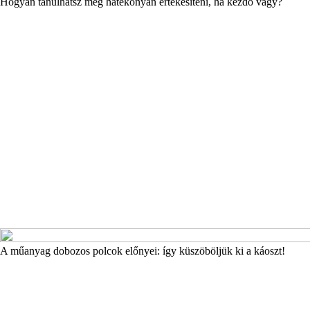
Hogyan tanulhatsz meg hatékonyan értékesíteni, ha kezdő vagy?
A műanyag dobozos polcok előnyei: így küszöböljük ki a káoszt!