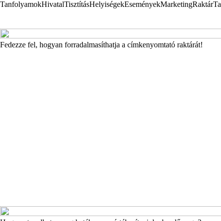
Tanfolyamok
Hivatal
Tisztítás
Helyiségek
Események
Marketing
Raktár
Ta
Fedezze fel, hogyan forradalmasíthatja a címkenyomtató raktárát!