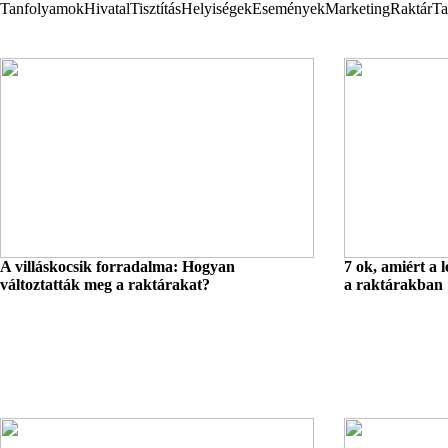
Tanfolyamok
Hivatal
Tisztítás
Helyiségek
Események
Marketing
Raktár
Ta
A villáskocsik forradalma: Hogyan
7 ok, amiért a 
változtatták meg a raktárakat?
a raktárakban