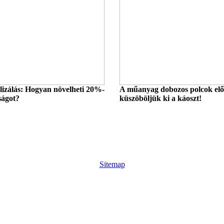
lizálás: Hogyan növelheti 20%-
A műanyag dobozos polcok előn
ságot?
küszöböljük ki a káoszt!
Sitemap