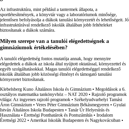
Az infrastruktúra, mint például a tantermek állapota, a
sportlétesítmények, a könyvtár vagy a laboratóriumok minősége,
jelentősen befolyásolja a diákok tanulási környezetét és lehetőségeit. Jó
infrastruktúrával rendelkező iskolák általában jobb feltételeket
biztosítanak a diákok számára.
Milyen szerepe van a tanulói elégedettségnek a
gimnáziumok értékelésében?
A tanulói elégedettség fontos mutatója annak, hogy mennyire
elégedettek a diákok az iskola által nyújtott oktatással, környezettel és
egyéb szolgáltatásokkal. Magas tanulói elégedettséggel rendelkező
iskolák általában jobb közösségi élményt és támogató tanulási
környezetet biztosítanak.
Klebelsberg Kuno Általános Iskola és Gimnázium
•
Megoldások a 6.
osztályos matematika tankönyvhöz – NAT 2020
•
Rajzoló programok
világa: Az ingyenes rajzoló programok
•
Székelyudvarhelyi Tamási
Áron Gimnázium
•
Veres Péter Gimnázium Békásmegyeren
•
Gyulai
István Általános Iskola Budapesten
•
Tanár Úr Helyesírás és
Használata
•
Érettségi Ponthatárok és Pontszámítás
•
Irodalom
Érettségi 2022
•
Amerikai Iskolák Budapesten és Nagykovácsiban
•