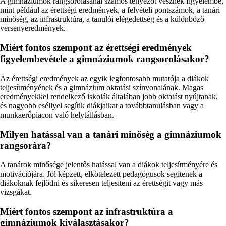
A gimnáziumok rangsorolásánál számos tényezőt vesznek figyelembe,
mint például az érettségi eredmények, a felvételi pontszámok, a tanári
minőség, az infrastruktúra, a tanulói elégedettség és a különböző
versenyeredmények.
Miért fontos szempont az érettségi eredmények
figyelembevétele a gimnáziumok rangsorolásakor?
Az érettségi eredmények az egyik legfontosabb mutatója a diákok
teljesítményének és a gimnázium oktatási színvonalának. Magas
eredményekkel rendelkező iskolák általában jobb oktatást nyújtanak,
és nagyobb eséllyel segítik diákjaikat a továbbtanulásban vagy a
munkaerőpiacon való helytállásban.
Milyen hatással van a tanári minőség a gimnáziumok
rangsorára?
A tanárok minősége jelentős hatással van a diákok teljesítményére és
motivációjára. Jól képzett, elkötelezett pedagógusok segítenek a
diákoknak fejlődni és sikeresen teljesíteni az érettségit vagy más
vizsgákat.
Miért fontos szempont az infrastruktúra a
gimnáziumok kiválasztásakor?