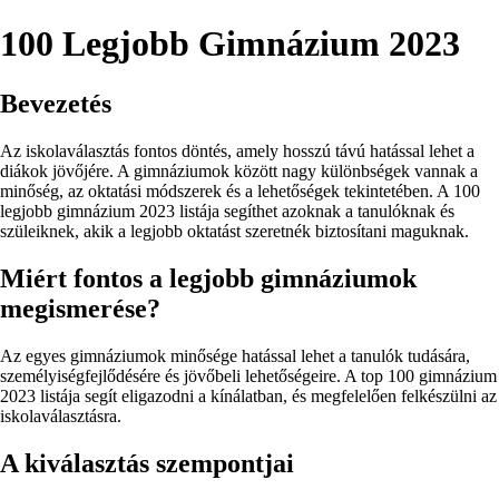
100 Legjobb Gimnázium 2023
Bevezetés
Az iskolaválasztás fontos döntés, amely hosszú távú hatással lehet a
diákok jövőjére. A gimnáziumok között nagy különbségek vannak a
minőség, az oktatási módszerek és a lehetőségek tekintetében. A 100
legjobb gimnázium 2023 listája segíthet azoknak a tanulóknak és
szüleiknek, akik a legjobb oktatást szeretnék biztosítani maguknak.
Miért fontos a legjobb gimnáziumok
megismerése?
Az egyes gimnáziumok minősége hatással lehet a tanulók tudására,
személyiségfejlődésére és jövőbeli lehetőségeire. A top 100 gimnázium
2023 listája segít eligazodni a kínálatban, és megfelelően felkészülni az
iskolaválasztásra.
A kiválasztás szempontjai