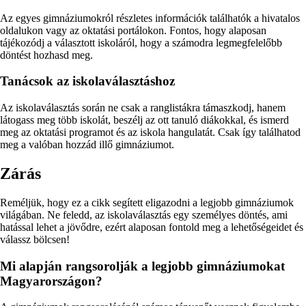
Az egyes gimnáziumokról részletes információk találhatók a hivatalos
oldalukon vagy az oktatási portálokon. Fontos, hogy alaposan
tájékozódj a választott iskoláról, hogy a számodra legmegfelelőbb
döntést hozhasd meg.
Tanácsok az iskolaválasztáshoz
Az iskolaválasztás során ne csak a ranglistákra támaszkodj, hanem
látogass meg több iskolát, beszélj az ott tanuló diákokkal, és ismerd
meg az oktatási programot és az iskola hangulatát. Csak így találhatod
meg a valóban hozzád illő gimnáziumot.
Zárás
Reméljük, hogy ez a cikk segített eligazodni a legjobb gimnáziumok
világában. Ne feledd, az iskolaválasztás egy személyes döntés, ami
hatással lehet a jövődre, ezért alaposan fontold meg a lehetőségeidet és
válassz bölcsen!
Mi alapján rangsorolják a legjobb gimnáziumokat
Magyarországon?