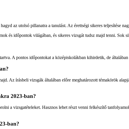
agyd az utolsó pillanatra a tanulást. Az érettségi sikeres teljesítése n
umok és időpontok világában, és sikeres vizsgát tudsz majd tenni. Sok s
rtva. A pontos időpontokat a középiskolákban kihirdetik, de általában
ban?
 majd. Az írásbeli vizsgák általában előre meghatározott témakörök alap
gákra 2023-ban?
olni a vizsgatételeket. Hasznos lehet részt venni felkészítő tanfolyam
023-ban?