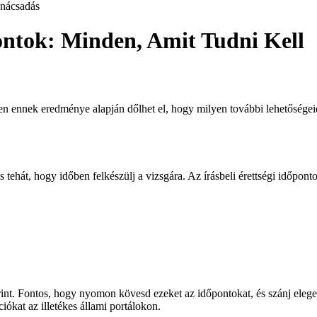
nácsadás
ontok: Minden, Amit Tudni Kell
en ennek eredménye alapján dőlhet el, hogy milyen további lehetőségeid
tehát, hogy időben felkészülj a vizsgára. Az írásbeli érettségi időpon
nt. Fontos, hogy nyomon kövesd ezeket az időpontokat, és szánj elegend
iókat az illetékes állami portálokon.