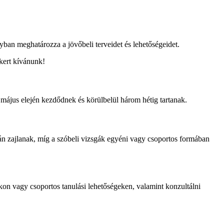
agyban meghatározza a jövőbeli terveidet és lehetőségeidet.
ikert kívánunk!
 május elején kezdődnek és körülbelül három hétig tartanak.
ján zajlanak, míg a szóbeli vizsgák egyéni vagy csoportos formában
okon vagy csoportos tanulási lehetőségeken, valamint konzultálni