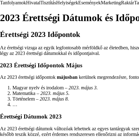
Tanfolyamok
Hivatal
Tisztítás
Helyiségek
Események
Marketing
Raktár
Ta
2023 Érettségi Dátumok és Időp
Érettségi 2023 Időpontok
Az érettségi vizsga az egyik legfontosabb mérföldkő az életedben, hisz
légy az 2023 érettségi dátumokkal és időpontjaival.
2023 Érettségi Időpontok Május
Az 2023 érettségi időpontok
májusban
kerülnek megrendezésre, fontos 
Magyar nyelv és irodalom –
2023. május 3.
Matematika –
2023. május 5.
Történelem –
2023. május 8.
…
Érettségi Dátumok 2023
Az 2023 érettségi dátumok változóak lehetnek az egyes tantárgyak szeri
később teszik közzé, ezért érdemes rendszeresen ellenőrizni az informác