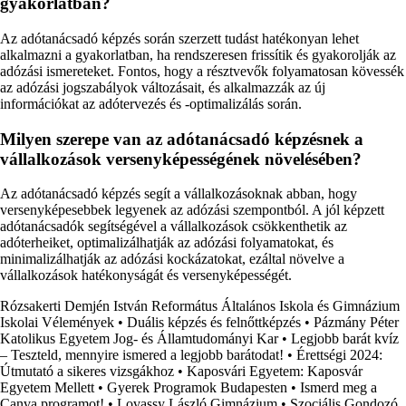
gyakorlatban?
Az adótanácsadó képzés során szerzett tudást hatékonyan lehet
alkalmazni a gyakorlatban, ha rendszeresen frissítik és gyakorolják az
adózási ismereteket. Fontos, hogy a résztvevők folyamatosan kövessék
az adózási jogszabályok változásait, és alkalmazzák az új
információkat az adótervezés és -optimalizálás során.
Milyen szerepe van az adótanácsadó képzésnek a
vállalkozások versenyképességének növelésében?
Az adótanácsadó képzés segít a vállalkozásoknak abban, hogy
versenyképesebbek legyenek az adózási szempontból. A jól képzett
adótanácsadók segítségével a vállalkozások csökkenthetik az
adóterheiket, optimalizálhatják az adózási folyamatokat, és
minimalizálhatják az adózási kockázatokat, ezáltal növelve a
vállalkozások hatékonyságát és versenyképességét.
Rózsakerti Demjén István Református Általános Iskola és Gimnázium
Iskolai Vélemények
•
Duális képzés és felnőttképzés
•
Pázmány Péter
Katolikus Egyetem Jog- és Államtudományi Kar
•
Legjobb barát kvíz
– Teszteld, mennyire ismered a legjobb barátodat!
•
Érettségi 2024:
Útmutató a sikeres vizsgákhoz
•
Kaposvári Egyetem: Kaposvár
Egyetem Mellett
•
Gyerek Programok Budapesten
•
Ismerd meg a
Canva programot!
•
Lovassy László Gimnázium
•
Szociális Gondozó