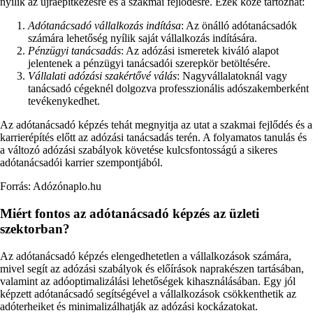
nyílik az újraépítkezésre és a szakmai fejlődésre. Ezek közé tartozhat:
Adótanácsadó vállalkozás indítása
: Az önálló adótanácsadók
számára lehetőség nyílik saját vállalkozás indítására.
Pénzügyi tanácsadás
: Az adózási ismeretek kiváló alapot
jelentenek a pénzügyi tanácsadói szerepkör betöltésére.
Vállalati adózási szakértővé válás
: Nagyvállalatoknál vagy
tanácsadó cégeknél dolgozva professzionális adószakemberként
tevékenykedhet.
Az adótanácsadó képzés tehát megnyitja az utat a szakmai fejlődés és a
karrierépítés előtt az adózási tanácsadás terén. A folyamatos tanulás és
a változó adózási szabályok követése kulcsfontosságú a sikeres
adótanácsadói karrier szempontjából.
Forrás: Adózónaplo.hu
Miért fontos az adótanácsadó képzés az üzleti
szektorban?
Az adótanácsadó képzés elengedhetetlen a vállalkozások számára,
mivel segít az adózási szabályok és előírások naprakészen tartásában,
valamint az adóoptimalizálási lehetőségek kihasználásában. Egy jól
képzett adótanácsadó segítségével a vállalkozások csökkenthetik az
adóterheiket és minimalizálhatják az adózási kockázatokat.