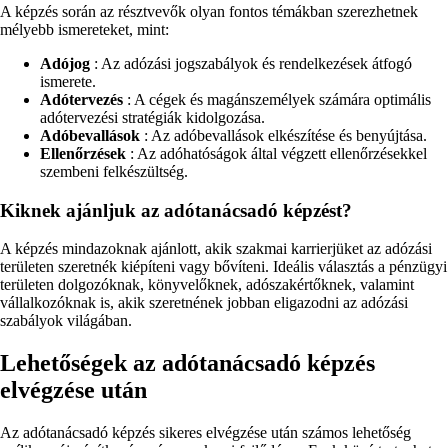
A képzés során az résztvevők olyan fontos témákban szerezhetnek
mélyebb ismereteket, mint:
Adójog
: Az adózási jogszabályok és rendelkezések átfogó
ismerete.
Adótervezés
: A cégek és magánszemélyek számára optimális
adótervezési stratégiák kidolgozása.
Adóbevallások
: Az adóbevallások elkészítése és benyújtása.
Ellenőrzések
: Az adóhatóságok által végzett ellenőrzésekkel
szembeni felkészültség.
Kiknek ajánljuk az adótanácsadó képzést?
A képzés mindazoknak ajánlott, akik szakmai karrierjüket az adózási
területen szeretnék kiépíteni vagy bővíteni. Ideális választás a pénzügyi
területen dolgozóknak, könyvelőknek, adószakértőknek, valamint
vállalkozóknak is, akik szeretnének jobban eligazodni az adózási
szabályok világában.
Lehetőségek az adótanácsadó képzés
elvégzése után
Az adótanácsadó képzés sikeres elvégzése után számos lehetőség