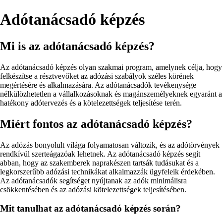
Adótanácsadó képzés
Mi is az adótanácsadó képzés?
Az adótanácsadó képzés olyan szakmai program, amelynek célja, hogy
felkészítse a résztvevőket az adózási szabályok széles körének
megértésére és alkalmazására. Az adótanácsadók tevékenysége
nélkülözhetetlen a vállalkozásoknak és magánszemélyeknek egyaránt a
hatékony adótervezés és a kötelezettségek teljesítése terén.
Miért fontos az adótanácsadó képzés?
Az adózás bonyolult világa folyamatosan változik, és az adótörvények
rendkívül szerteágazóak lehetnek. Az adótanácsadó képzés segít
abban, hogy az szakemberek naprakészen tartsák tudásukat és a
legkorszerűbb adózási technikákat alkalmazzák ügyfeleik érdekében.
Az adótanácsadók segítséget nyújtanak az adók minimálisra
csökkentésében és az adózási kötelezettségek teljesítésében.
Mit tanulhat az adótanácsadó képzés során?