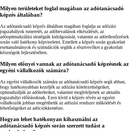
Milyen területeket foglal magában az adótanácsadó
képzés általában?
Az adótanácsadó képzés általában magában foglalja az adózási
jogszabályok ismeretét, az adóbevallások elkészítését, az
adóoptimalizálási stratégiák kidolgozását, valamint az adóellenőrzések
során való hatékony képviseletet. Emellett a képzés során gyakorlati
esettanulmányok és szimulációk segítik a résztvevőket a gyakorlati
készségeik fejlesztésében.
Milyen előnyei vannak az adótanácsadó képzésnek az
egyéni vállalkozók számára?
Az egyéni vállalkozók számára az adótanácsadó képzés segít abban,
hogy hatékonyabban kezeljék az adózási kötelezettségeiket,
optimalizálják az adóterheiket, valamint megfeleljenek az aktuális
jogszabályi előírásoknak. Ezen kívül a képzés révén az egyéni
vállalkozók jobban megérthetik az adózási rendszer működését és
lehetőségeiket az adócsökkentésre.
Hogyan lehet hatékonyan kihasználni az
adótanácsadó képzés során szerzett tudást a