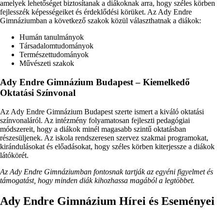
amelyek lehetőséget biztosítanak a diákoknak arra, hogy széles körben
fejlesszék képességeiket és érdeklődési körüket. Az Ady Endre
Gimnáziumban a következő szakok közül választhatnak a diákok:
Humán tanulmányok
Társadalomtudományok
Természettudományok
Művészeti szakok
Ady Endre Gimnázium Budapest – Kiemelkedő
Oktatási Színvonal
Az Ady Endre Gimnázium Budapest szerte ismert a kiváló oktatási
színvonaláról. Az intézmény folyamatosan fejleszti pedagógiai
módszereit, hogy a diákok minél magasabb szintű oktatásban
részesüljenek. Az iskola rendszeresen szervez szakmai programokat,
kirándulásokat és előadásokat, hogy széles körben kiterjessze a diákok
látókörét.
Az Ady Endre Gimnáziumban fontosnak tartják az egyéni figyelmet és
támogatást, hogy minden diák kihozhassa magából a legtöbbet.
Ady Endre Gimnázium Hírei és Eseményei