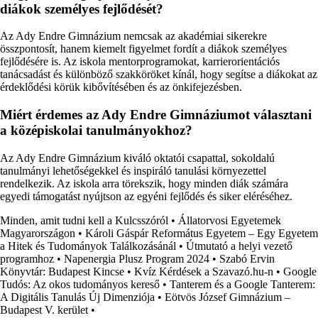
diákok személyes fejlődését?
Az Ady Endre Gimnázium nemcsak az akadémiai sikerekre
összpontosít, hanem kiemelt figyelmet fordít a diákok személyes
fejlődésére is. Az iskola mentorprogramokat, karrierorientációs
tanácsadást és különböző szakköröket kínál, hogy segítse a diákokat az
érdeklődési körük kibővítésében és az önkifejezésben.
Miért érdemes az Ady Endre Gimnáziumot választani
a középiskolai tanulmányokhoz?
Az Ady Endre Gimnázium kiváló oktatói csapattal, sokoldalú
tanulmányi lehetőségekkel és inspiráló tanulási környezettel
rendelkezik. Az iskola arra törekszik, hogy minden diák számára
egyedi támogatást nyújtson az egyéni fejlődés és siker eléréséhez.
Minden, amit tudni kell a Kulcsszóról
•
Állatorvosi Egyetemek
Magyarországon
•
Károli Gáspár Református Egyetem – Egy Egyetem
a Hitek és Tudományok Találkozásánál
•
Útmutató a helyi vezető
programhoz
•
Napenergia Plusz Program 2024
•
Szabó Ervin
Könyvtár: Budapest Kincse
•
Kvíz Kérdések a Szavazó.hu-n
•
Google
Tudós: Az okos tudományos kereső
•
Tanterem és a Google Tanterem:
A Digitális Tanulás Új Dimenziója
•
Eötvös József Gimnázium –
Budapest V. kerület
•