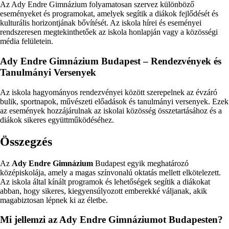
Az Ady Endre Gimnázium folyamatosan szervez különböző
eseményeket és programokat, amelyek segítik a diákok fejlődését és
kulturális horizontjának bővítését. Az iskola hírei és eseményei
rendszeresen megtekinthetőek az iskola honlapján vagy a közösségi
média felületein.
Ady Endre Gimnázium Budapest – Rendezvények és
Tanulmányi Versenyek
Az iskola hagyományos rendezvényei között szerepelnek az évzáró
bulik, sportnapok, művészeti előadások és tanulmányi versenyek. Ezek
az események hozzájárulnak az iskolai közösség összetartásához és a
diákok sikeres együttműködéséhez.
Összegzés
Az
Ady Endre Gimnázium
Budapest egyik meghatározó
középiskolája, amely a magas színvonalú oktatás mellett elkötelezett.
Az iskola által kínált programok és lehetőségek segítik a diákokat
abban, hogy sikeres, kiegyensúlyozott emberekké váljanak, akik
magabiztosan lépnek ki az életbe.
Mi jellemzi az Ady Endre Gimnáziumot Budapesten?