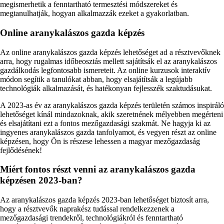
megismerhetik a fenntartható termesztési módszereket és
megtanulhatják, hogyan alkalmazzák ezeket a gyakorlatban.
Online aranykalászos gazda képzés
Az online aranykalászos gazda képzés lehetőséget ad a résztvevőknek
arra, hogy rugalmas időbeosztás mellett sajátítsák el az aranykalászos
gazdálkodás legfontosabb ismereteit. Az online kurzusok interaktív
módon segítik a tanulókat abban, hogy elsajátítsák a legújabb
technológiák alkalmazását, és hatékonyan fejlesszék szaktudásukat.
A 2023-as év az aranykalászos gazda képzés területén számos inspiráló
lehetőséget kínál mindazoknak, akik szeretnének mélyebben megérteni
és elsajátítani ezt a fontos mezőgazdasági szakmát. Ne hagyja ki az
ingyenes aranykalászos gazda tanfolyamot, és vegyen részt az online
képzésen, hogy Ön is részese lehessen a magyar mezőgazdaság
fejlődésének!
Miért fontos részt venni az aranykalászos gazda
képzésen 2023-ban?
Az aranykalászos gazda képzés 2023-ban lehetőséget biztosít arra,
hogy a résztvevők naprakész tudással rendelkezzenek a
mezőgazdasági trendekről, technológiákról és fenntartható