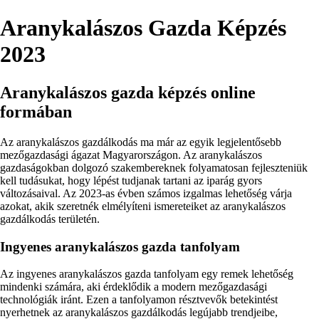
Aranykalászos Gazda Képzés
2023
Aranykalászos gazda képzés online
formában
Az aranykalászos gazdálkodás ma már az egyik legjelentősebb
mezőgazdasági ágazat Magyarországon. Az aranykalászos
gazdaságokban dolgozó szakembereknek folyamatosan fejleszteniük
kell tudásukat, hogy lépést tudjanak tartani az iparág gyors
változásaival. Az 2023-as évben számos izgalmas lehetőség várja
azokat, akik szeretnék elmélyíteni ismereteiket az aranykalászos
gazdálkodás területén.
Ingyenes aranykalászos gazda tanfolyam
Az ingyenes aranykalászos gazda tanfolyam egy remek lehetőség
mindenki számára, aki érdeklődik a modern mezőgazdasági
technológiák iránt. Ezen a tanfolyamon résztvevők betekintést
nyerhetnek az aranykalászos gazdálkodás legújabb trendjeibe,