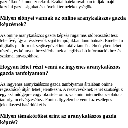
gazdálkodási módszerekről. Ezáltal hatékonyabban tudják majd
kezelni gazdaságukat és növelni termelékenységüket.
Milyen előnyei vannak az online aranykalászos gazda
képzésnek?
Az online aranykalászos gazda képzés rugalmas időbeosztást tesz
lehetővé, így a résztvevők saját tempójukban tanulhatnak. Emellett a
digitális platformok segítségével interaktív tanulási élményben lehet
részük, és könnyen hozzáférhetnek a legfrissebb információkhoz és
szakmai anyagokhoz.
Hogyan lehet részt venni az ingyenes aranykalászos
gazda tanfolyamon?
Az ingyenes aranykalászos gazda tanfolyamra általában online
regisztráció útján lehet jelentkezni. A résztvevőknek lehet szükségük
egy számítógépre vagy okostelefonra, valamint internetkapcsolatra a
tanfolyam elvégzéséhez. Fontos figyelembe venni az esetleges
jelentkezési határidőket is.
Milyen témaköröket érint az aranykalászos gazda
képzés?