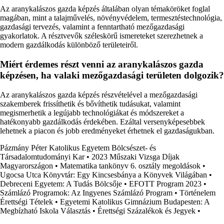
Az aranykalászos gazda képzés általában olyan témaköröket foglal
magában, mint a talajművelés, növényvédelem, termesztéstechnológia,
gazdasági tervezés, valamint a fenntartható mezőgazdasági
gyakorlatok. A résztvevők széleskörű ismereteket szerezhetnek a
modern gazdálkodás különböző területeiről.
Miért érdemes részt venni az aranykalászos gazda
képzésen, ha valaki mezőgazdasági területen dolgozik?
Az aranykalászos gazda képzés részvételével a mezőgazdasági
szakemberek frissíthetik és bővíthetik tudásukat, valamint
megismerhetik a legújabb technológiákat és módszereket a
hatékonyabb gazdálkodás érdekében. Ezáltal versenyképesebbek
lehetnek a piacon és jobb eredményeket érhetnek el gazdaságukban.
Pázmány Péter Katolikus Egyetem Bölcsészet- és
Társadalomtudományi Kar
•
2023 Műszaki Vizsga Díjak
Magyarországon
•
Matematika tankönyv 6. osztály megoldások
•
Ugocsa Utca Könyvtár: Egy Kincsesbánya a Könyvek Világában
•
Debreceni Egyetem: A Tudás Bölcsője
•
EFOTT Program 2023
•
Számlázó Programok: Az Ingyenes Számlázó Program
•
Történelem
Érettségi Tételek
•
Egyetemi Katolikus Gimnázium Budapesten: A
Megbízható Iskola Választás
•
Érettségi Százalékok és Jegyek
•