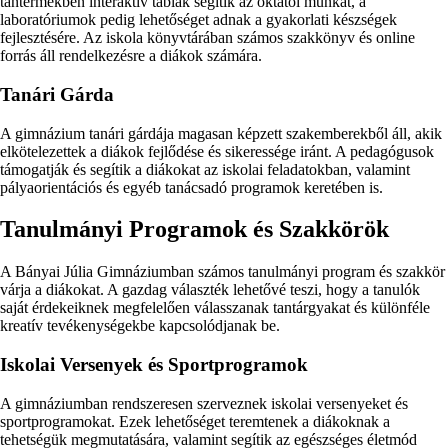
tantermekben interaktív táblák segítik az oktatói munkát, a
laboratóriumok pedig lehetőséget adnak a gyakorlati készségek
fejlesztésére. Az iskola könyvtárában számos szakkönyv és online
forrás áll rendelkezésre a diákok számára.
Tanári Gárda
A gimnázium tanári gárdája magasan képzett szakemberekből áll, akik
elkötelezettek a diákok fejlődése és sikeressége iránt. A pedagógusok
támogatják és segítik a diákokat az iskolai feladatokban, valamint
pályaorientációs és egyéb tanácsadó programok keretében is.
Tanulmányi Programok és Szakkörök
A Bányai Júlia Gimnáziumban számos tanulmányi program és szakkör
várja a diákokat. A gazdag választék lehetővé teszi, hogy a tanulók
saját érdekeiknek megfelelően válasszanak tantárgyakat és különféle
kreatív tevékenységekbe kapcsolódjanak be.
Iskolai Versenyek és Sportprogramok
A gimnáziumban rendszeresen szerveznek iskolai versenyeket és
sportprogramokat. Ezek lehetőséget teremtenek a diákoknak a
tehetségük megmutatására, valamint segítik az egészséges életmód