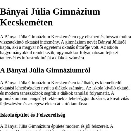
Bányai Júlia Gimnázium
Kecskeméten
A Bányai Júlia Gimnázium Kecskeméten egy elismert és hosszú múltra
visszatekintő oktatási intézmény. A gimnázium nevét Bányai Júliáról
kapta, aki a magyar női egyetemi oktatás úttörője volt. Az iskola
hagyományokkal rendelkezik, ugyanakkor folyamatosan fejleszti
tantervét és infrastruktúráját a diákok számára.
A Bányai Júlia Gimnáziumról
A Bányai Júlia Gimnázium Kecskeméten található, és kiemelkedő
oktatási lehetőségeket nyújt a diákok számára. Az iskola kiváló oktatói
és modern taneszközök segítik a diákok tanulási folyamatát. A
gimnáziumban hangsúlyt fektetnek a tehetséggondozásra, a kreativitás
fejlesztésére és az egész életen át tartó tanulásra.
Iskolaépület és Felszereltség
A Bányai Júlia Gimnázium épülete modern és jól felszerelt. A