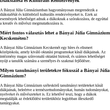
Diákstaféta és Kulturális Rendezvények
A Bányai Júlia Gimnáziumban hagyományosan megrendezik a
diákstafétát és különböző kulturális rendezvényeket is. Ezek az
események lehetőséget adnak a diákoknak a szórakozásra, de egyúttal
a kreatív és művészi megmutatkozásra is.
Miért fontos választás lehet a Bányai Júlia Gimnázium
Kecskeméten?
A Bányai Júlia Gimnázium Kecskemét egy híres és elismert
középiskola, amely kiváló oktatási programokat kínál diákjainak. Az
intézmény magas színvonalú oktatást biztosít, és számos lehetőséget
nyújt a tanulók számára a személyes és szakmai fejlődésre.
Milyen tanulmányi területekre fókuszál a Bányai Júlia
Gimnázium?
A Bányai Júlia Gimnázium széleskörű tanulmányi területeket kínál
diákjainak, beleértve a természettudományokat, humán tudományokat,
nyelveket és művészeteket is. Ez lehetővé teszi, hogy a diákok
megtalálják az érdeklődési területükhöz legjobban illeszkedő
tantárgyakat.