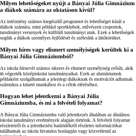
Milyen lehetőségeket nyújt a Bányai Júlia Gimnázium
a diákok számára az oktatáson kívül?
Az intézmény számos kiegészítő programot és lehetőséget kínál a
diákok számára, mint például sportklubok, művészeti csoportok,
tanulmányi versenyek és külföldi tanulmányi utak. Ezek a lehetőségek
segítik a diákok személyes fejlődését és szélesítik a látókörüket.
Milyen híres vagy elismert személyiségek kerültek ki a
Bányai Júlia Gimnáziumból?
Az iskola hírnevét számos sikeres és elismert személyiség erősíti, akik
itt végezték középiskolai tanulmányaikat. Ezek az alumíniumok
példaként szolgálhatnak a jelenlegi diákoknak és motivációt adhatnak
számukra a kitartó munkához és a célok eléréséhez.
Hogyan lehet jelentkezni a Bányai Júlia
Gimnáziumba, és mi a felvételi folyamat?
A Bányai Júlia Gimnáziumba való jelentkezés általában az általános
iskolai tanulmányi eredmények alapján történik. A felvételi folyamat
részleteiről és a jelentkezési határidőkről részletes információkat
találhatnak az iskola hivatalos honlapján vagy közvetlenül az