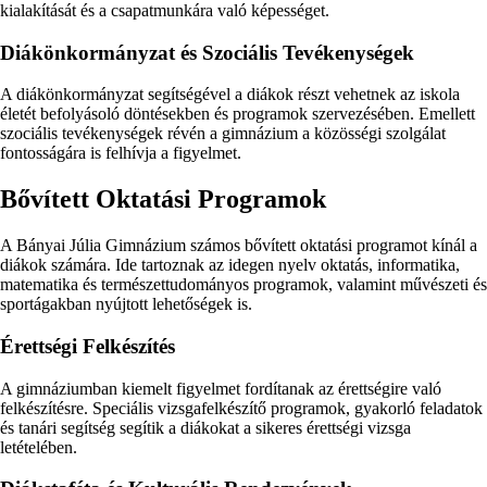
kialakítását és a csapatmunkára való képességet.
Diákönkormányzat és Szociális Tevékenységek
A diákönkormányzat segítségével a diákok részt vehetnek az iskola
életét befolyásoló döntésekben és programok szervezésében. Emellett
szociális tevékenységek révén a gimnázium a közösségi szolgálat
fontosságára is felhívja a figyelmet.
Bővített Oktatási Programok
A Bányai Júlia Gimnázium számos bővített oktatási programot kínál a
diákok számára. Ide tartoznak az idegen nyelv oktatás, informatika,
matematika és természettudományos programok, valamint művészeti és
sportágakban nyújtott lehetőségek is.
Érettségi Felkészítés
A gimnáziumban kiemelt figyelmet fordítanak az érettségire való
felkészítésre. Speciális vizsgafelkészítő programok, gyakorló feladatok
és tanári segítség segítik a diákokat a sikeres érettségi vizsga
letételében.