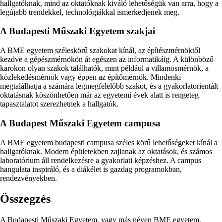
hallgatóknak, mind az oktatóknak kiváló lehetőségük van arra, hogy a
legújabb trendekkel, technológiákkal ismerkedjenek meg.
A Budapesti Műszaki Egyetem szakjai
A BME egyetem széleskörű szakokat kínál, az építészmérnöktől
kezdve a gépészmérnökön át egészen az informatikáig. A különböző
karokon olyan szakok találhatók, mint például a villamosmérnök, a
közlekedésmérnök vagy éppen az építőmérnök. Mindenki
megtalálhatja a számára legmegfelelőbb szakot, és a gyakorlatorientált
oktatásnak köszönhetően már az egyetemi évek alatt is rengeteg
tapasztalatot szerezhetnek a hallgatók.
A Budapest Műszaki Egyetem campusa
A BME egyetem budapesti campusa széles körű lehetőségeket kínál a
hallgatóknak. Modern épületekben zajlanak az oktatások, és számos
laboratórium áll rendelkezésre a gyakorlati képzéshez. A campus
hangulata inspiráló, és a diákélet is gazdag programokban,
rendezvényekben.
Összegzés
A Budapesti Műszaki Egyetem, vagy más néven BME egyetem,