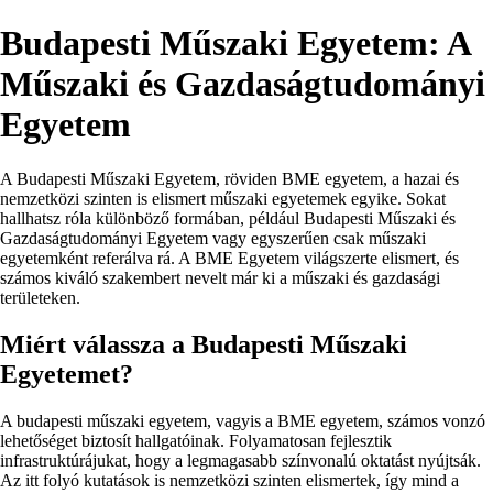
Budapesti Műszaki Egyetem: A
Műszaki és Gazdaságtudományi
Egyetem
A Budapesti Műszaki Egyetem, röviden BME egyetem, a hazai és
nemzetközi szinten is elismert műszaki egyetemek egyike. Sokat
hallhatsz róla különböző formában, például Budapesti Műszaki és
Gazdaságtudományi Egyetem vagy egyszerűen csak műszaki
egyetemként referálva rá. A BME Egyetem világszerte elismert, és
számos kiváló szakembert nevelt már ki a műszaki és gazdasági
területeken.
Miért válassza a Budapesti Műszaki
Egyetemet?
A budapesti műszaki egyetem, vagyis a BME egyetem, számos vonzó
lehetőséget biztosít hallgatóinak. Folyamatosan fejlesztik
infrastruktúrájukat, hogy a legmagasabb színvonalú oktatást nyújtsák.
Az itt folyó kutatások is nemzetközi szinten elismertek, így mind a