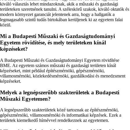
kiváló választás lehet mindazoknak, akik a műszaki és gazdasági
területeken szeretnének tanulni. A széleskörű szakok, kiváló oktatók és
modern környezet garanciát jelentenek arra, hogy a hallgatók a
legmagasabb szintű tudás birtokában kerüljenek ki az egyetem falai
közül.
Mi a Budapesti Műszaki és Gazdaságtudományi
Egyetem rövidítése, és mely területeken kínál
képzéseket?
A Budapesti Műszaki és Gazdaságtudományi Egyetem rövidítése
BME. Az egyetem számos műszaki és gazdasági területen kínál
képzéseket, mint például építészmérnöki, gépészmérnöki,
villamosmérnöki, közlekedésmérnöki, gazdálkodási és menedzsment
képzéseket.
Melyek a legnépszerűbb szakterületek a Budapesti
Műszaki Egyetemen?
A legnépszerűbb szakterületek közé tartoznak az építészmérnöki,
gépészmérnöki, villamosmérnöki és informatikai képzések. Ezek a
területek kiemelkedő hírnévvel rendelkeznek az egyetemen.