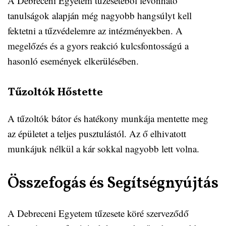
A Debreceni Egyetem tűzesetéből levonható
tanulságok alapján még nagyobb hangsúlyt kell
fektetni a tűzvédelemre az intézményekben. A
megelőzés és a gyors reakció kulcsfontosságú a
hasonló események elkerülésében.
Tűzoltók Hőstette
A tűzoltók bátor és hatékony munkája mentette meg
az épületet a teljes pusztulástól. Az ő elhivatott
munkájuk nélkül a kár sokkal nagyobb lett volna.
Összefogás és Segítségnyújtás
A Debreceni Egyetem tűzesete köré szerveződő