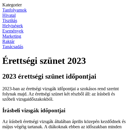
Kategorier
Tanfolyamok
Hivatal
Tisztítás
Helyiségek
Események
Marketing
Raktár
Tanácsadás
Érettségi szünet 2023
2023 érettségi szünet időpontjai
2023-ban az érettségi vizsgák időpontjai a szokásos rend szerint
folynak majd. Az érettségi szünet két részből áll: az írásbeli és
szóbeli vizsgaidőszakokból.
Írásbeli vizsgák időpontjai
Az írásbeli érettségi vizsgák általában április közepén kezdődnek és
május végéig tartanak. A diákoknak ebben az időszakban minden