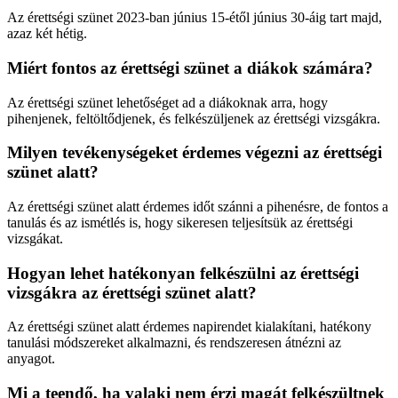
Az érettségi szünet 2023-ban június 15-étől június 30-áig tart majd,
azaz két hétig.
Miért fontos az érettségi szünet a diákok számára?
Az érettségi szünet lehetőséget ad a diákoknak arra, hogy
pihenjenek, feltöltődjenek, és felkészüljenek az érettségi vizsgákra.
Milyen tevékenységeket érdemes végezni az érettségi
szünet alatt?
Az érettségi szünet alatt érdemes időt szánni a pihenésre, de fontos a
tanulás és az ismétlés is, hogy sikeresen teljesítsük az érettségi
vizsgákat.
Hogyan lehet hatékonyan felkészülni az érettségi
vizsgákra az érettségi szünet alatt?
Az érettségi szünet alatt érdemes napirendet kialakítani, hatékony
tanulási módszereket alkalmazni, és rendszeresen átnézni az
anyagot.
Mi a teendő, ha valaki nem érzi magát felkészültnek