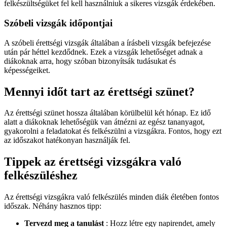
felkészültségüket fel kell használniuk a sikeres vizsgák érdekében.
Szóbeli vizsgák időpontjai
A szóbeli érettségi vizsgák általában a írásbeli vizsgák befejezése
után pár héttel kezdődnek. Ezek a vizsgák lehetőséget adnak a
diákoknak arra, hogy szóban bizonyítsák tudásukat és
képességeiket.
Mennyi időt tart az érettségi szünet?
Az érettségi szünet hossza általában körülbelül két hónap. Ez idő
alatt a diákoknak lehetőségük van átnézni az egész tananyagot,
gyakorolni a feladatokat és felkészülni a vizsgákra. Fontos, hogy ezt
az időszakot hatékonyan használják fel.
Tippek az érettségi vizsgákra való
felkészüléshez
Az érettségi vizsgákra való felkészülés minden diák életében fontos
időszak. Néhány hasznos tipp:
Tervezd meg a tanulást
: Hozz létre egy napirendet, amely