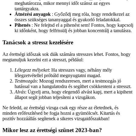
meghatározza, mikor mennyi időt szánsz az egyes
tantárgyakra.
Átnézési anyagok
: Győződj meg róla, hogy rendelkezel az
összes szükséges tananyaggal és gyakorló feladatokkal.
Pihenés
: Ne felejtsd el a pihenést sem! Fontos, hogy kapcsolj
ki időnként, hogy felfrissülj és jobban koncentrálj a tanulásra.
Tanácsok a stressz kezelésére
Az érettségi időszak sok diák számára stresszes lehet. Fontos, hogy
megtanuljuk kezelni ezt a stresszt, például:
Lélegezz mélyeket
: Ha stresszes vagy, néhány mély
lélegzetvétellel próbáld megnyugtatni magad.
Testmozgás
: Mozogj rendszeresen, mert a testmozgás jó
hatással van a hangulatodra és segíthet csökkenteni a stresszt.
Alvás
: Ügyelj arra, hogy elegendő alvást kapj, mert a kipihent
állapot segít jobban teljesíteni a vizsgákon.
Ne feledd, az érettségi vizsga csak egy része az életednek, és
minden erőfeszítésed be fogja hozni a gyümölcsét. Kitartás és
pozitív hozzáállás segítenek a sikeres vizsgaidőszakban!
Mikor lesz az érettségi szünet 2023-ban?