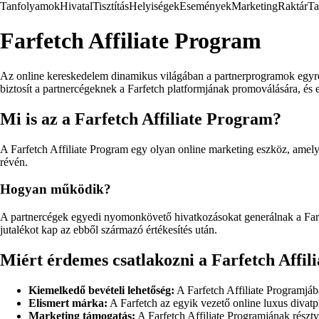
Tanfolyamok
Hivatal
Tisztítás
Helyiségek
Események
Marketing
Raktár
Ta
Farfetch Affiliate Program
Az online kereskedelem dinamikus világában a partnerprogramok egyre
biztosít a partnercégeknek a Farfetch platformjának promoválására, és ez
Mi is az a Farfetch Affiliate Program?
A Farfetch Affiliate Program egy olyan online marketing eszköz, amelyn
révén.
Hogyan működik?
A partnercégek egyedi nyomonkövető hivatkozásokat generálnak a Farfe
jutalékot kap az ebből származó értékesítés után.
Miért érdemes csatlakozni a Farfetch Affi
Kiemelkedő bevételi lehetőség:
A Farfetch Affiliate Programjába
Elismert márka:
A Farfetch az egyik vezető online luxus divatpl
Marketing támogatás:
A Farfetch Affiliate Programjának részt