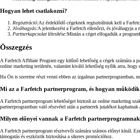
Hogyan lehet csatlakozni?
Regisztráció:
Az érdeklődő cégeknek regisztrálniuk kell a Farfet
Jóváhagyás:
A jelentkezést a Farfetch ellenőrzi, és jóváhagyja 
Partnerkapcsolat létesítése:
Miután a céget elfogadták a programb
Összegzés
A Farfetch Affiliate Program egy kitűnő lehetőség a cégek számára a p
online marketing területén, valamint kiváló lehetőség nyílik arra, hogy
Ha Ön is szeretne részt venni ebben az izgalmas partnerprogramban, ne
Mi az a Farfetch partnerprogram, és hogyan működi
A Farfetch partnerprogram lehetőséget biztosít az online marketing sza
partnerprogramban való részvétel után a partnerek jutalékot kaphatnak a
Milyen előnyei vannak a Farfetch partnerprogramnak
A Farfetch partnerprogram résztvevői számára számos előnyt kínál. Eze
támogatás és eszközök biztosítása a sikeres promócióhoz.