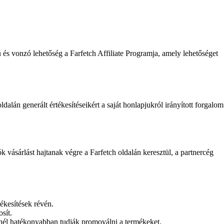
s vonzó lehetőség a Farfetch Affiliate Programja, amely lehetőséget
án generált értékesítéseikért a saját honlapjukról irányított forgalom
ásárlást hajtanak végre a Farfetch oldalán keresztül, a partnercég
tékesítések révén.
sít.
inél hatékonyabban tudják promoválni a termékeket.