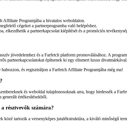
ch Affiliate Programjába a hivatalos weboldalon.
a megfelelő cégeket a partnerprogramba való belépéshez.
a, elkezdhetik a partnerkapcsolat kiépítését és a promóciós tevékenysé
asszív jövedelemhez és a Farfetch platform promoválásához. A programba
 erős partnerkapcsolatokat építsenek ki egy elismert luxus divatmárkával
 habozzon, és regisztráljon a Farfetch Affiliate Programjába még ma!
k?
kembereknek és weboldal tulajdonosoknak arra, hogy hirdessék a Farfetch
 generált értékesítésekből.
 a résztvevők számára?
k közé tartozik a versenyképes jutalékstruktúra, a kiváló minőségű ter