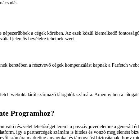
nácsadás
 népszerűbbek a cégek körében. Az ezek közül kiemelkedő fontosságú é
által jelentős bevételre tehetnek szert.
ek keretében a résztvevő cégek kompenzálást kapnak a Farfetch weboldal
tch weboldaláról származó látogatók számára. Amennyiben a látogatók v
liate Programhoz?
n való részvétel lehetőséget teremt a passzív jövedelemre a generált ér
atform, így a partnercégek számára is hiteles és vonzó megjelenést bizto
vevői számára marketing anyagokat és támogatást biztosítanak, hogy m