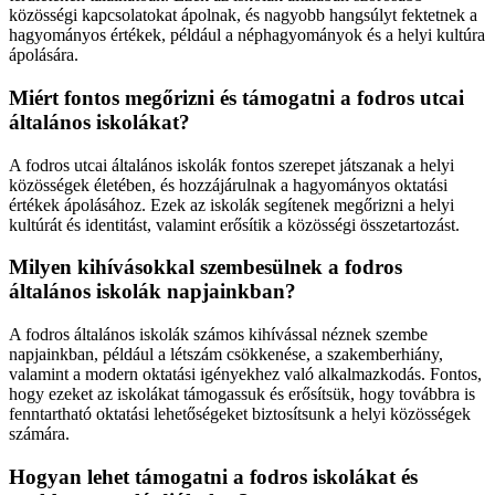
közösségi kapcsolatokat ápolnak, és nagyobb hangsúlyt fektetnek a
hagyományos értékek, például a néphagyományok és a helyi kultúra
ápolására.
Miért fontos megőrizni és támogatni a fodros utcai
általános iskolákat?
A fodros utcai általános iskolák fontos szerepet játszanak a helyi
közösségek életében, és hozzájárulnak a hagyományos oktatási
értékek ápolásához. Ezek az iskolák segítenek megőrizni a helyi
kultúrát és identitást, valamint erősítik a közösségi összetartozást.
Milyen kihívásokkal szembesülnek a fodros
általános iskolák napjainkban?
A fodros általános iskolák számos kihívással néznek szembe
napjainkban, például a létszám csökkenése, a szakemberhiány,
valamint a modern oktatási igényekhez való alkalmazkodás. Fontos,
hogy ezeket az iskolákat támogassuk és erősítsük, hogy továbbra is
fenntartható oktatási lehetőségeket biztosítsunk a helyi közösségek
számára.
Hogyan lehet támogatni a fodros iskolákat és