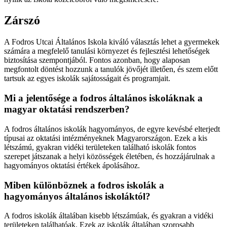
Zárszó
A Fodros Utcai Általános Iskola kiváló választás lehet a gyermekek
számára a megfelelő tanulási környezet és fejlesztési lehetőségek
biztosítása szempontjából. Fontos azonban, hogy alaposan
megfontolt döntést hozzunk a tanulók jövőjét illetően, és szem előtt
tartsuk az egyes iskolák sajátosságait és programjait.
Mi a jelentősége a fodros általános iskoláknak a
magyar oktatási rendszerben?
A fodros általános iskolák hagyományos, de egyre kevésbé elterjedt
típusai az oktatási intézményeknek Magyarországon. Ezek a kis
létszámú, gyakran vidéki területeken található iskolák fontos
szerepet játszanak a helyi közösségek életében, és hozzájárulnak a
hagyományos oktatási értékek ápolásához.
Miben különböznek a fodros iskolák a
hagyományos általános iskoláktól?
A fodros iskolák általában kisebb létszámúak, és gyakran a vidéki
területeken találhatóak. Ezek az iskolák általában szorosabb