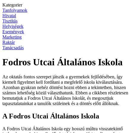
Kategorier
Tanfolyamok
Hivatal
Tisztítás
Helyiségek
Események
Marketing
Raktár
Tanácsadás
Fodros Utcai Általános Iskola
Az oktatás fontos szerepet játszik a gyermekek fejlődésében, így
kiemelt figyelmet kell fordítani a megfelelő iskola kiválasztására.
Azonban gyakran nehéz döntést hozni ebben a tekintetben, hiszen
számos lehetőség közül választhatunk. Ebben a cikkben részletesen
bemutatjuk a Fodros Utcai Általános Iskolát, és megosztjuk
tapasztalatainkat a tanulók szüleinek és a döntés előtt állóknak.
A Fodros Utcai Általános Iskola
A Fodros Utcai Általános Iskola egy hosszú múltra visszatekintő