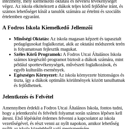
intézmény, mely kiemelkedő oktatási és nevelési tevékenységet
végez. Az iskola elkötelezett a diákok teljes körű fejlődése iránt, és
számos lehetőséget kínál a tanulók számára az értelmi és szociális
értelemben egyaránt.
A Fodros Iskola Kiemelkedő Jellemzői
Minőségi Oktatás:
Az iskola magasan képzett és tapasztalt
pedagógusokat foglalkoztat, akik az oktatási módszerek terén
is folyamatosan fejlesztik magukat.
Széles Körű Programok:
A Fodros Utcai Általános Iskola
számos kiegészítő programot biztosít a diákok számára, mint
például sporttevékenységek, művészeti foglalkozások, és
egyéb kulturális események.
Egészséges Környezet:
Az iskola környezete biztonságos és
tiszta, így a diákok optimális körülmények között tanulhatnak
és fejlődhetnek.
Jelentkezés és Felvétel
Amennyiben érdekli a Fodros Utcai Általános Iskola, fontos tudni,
hogy a jelentkezési és felvételi folyamat során számos lépésen kell
átesni. Első lépésként érdemes felvenni a kapcsolatot az iskola
vezetőségével, és részt venni az nyílt napokon, amikor lehetőség
nyílik az iskola közelebbről való megismerésére.