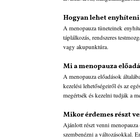
Hogyan lehet enyhíteni
A menopauza tüneteinek enyhítés
táplálkozás, rendszeres testmo
vagy akupunktúra.
Mi a menopauza előadá
A menopauza előadások általában
kezelési lehetőségeiről és az e
megértsék és kezelni tudják a m
Mikor érdemes részt v
Ajánlott részt venni menopauza 
szembenézni a változásokkal. Em