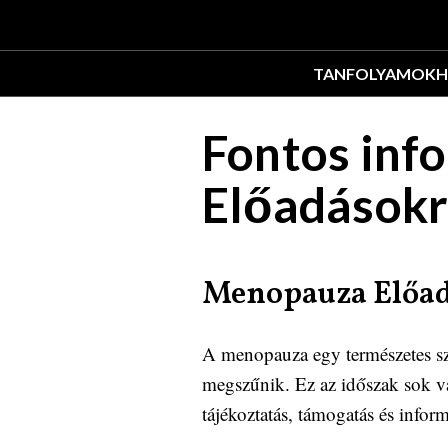
TANFOLYAMOK
H
Fontos inf
Előadásokr
Menopauza Előad
A menopauza egy természetes sza
megszűnik. Ez az időszak sok vá
tájékoztatás, támogatás és info