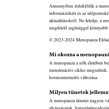
Amennyiben érdeklődik a menopau
információkért és az időpontoké
aktualitásokról. Ne feledje, a m
megfelelő segítséggel könnyebb l
© 2023-2024 Menopauza Előadá
Mi okozza a menopauz
A menopauza a nők életében bekö
menstruációs ciklus megszűnik. 
hormontermelés változása.
Milyen tünetek jellem
A menopauza tünetei nagyon vált
alvászavarok, hangulatingadozás