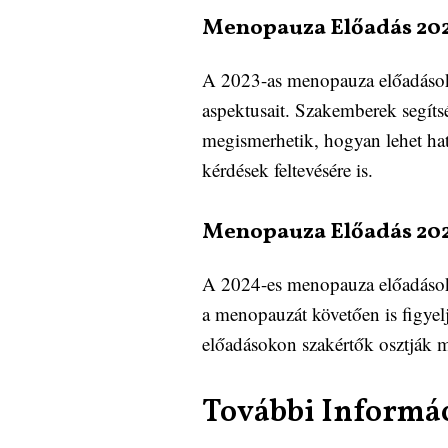
Menopauza Előadás 20
A 2023-as menopauza előadások c
aspektusait. Szakemberek segíts
megismerhetik, hogyan lehet hat
kérdések feltevésére is.
Menopauza Előadás 20
A 2024-es menopauza előadások f
a menopauzát követően is figyel
előadásokon szakértők osztják m
További Informá