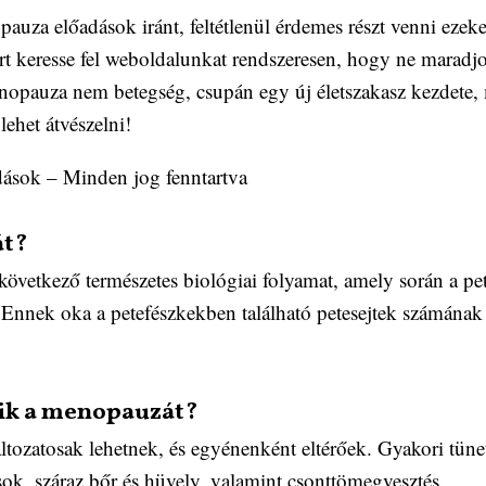
za előadások iránt, feltétlenül érdemes részt venni ezeke
rt keresse fel weboldalunkat rendszeresen, hogy ne maradjo
enopauza nem betegség, csupán egy új életszakasz kezdete, m
ehet átvészelni!
sok – Minden jog fenntartva
át?
vetkező természetes biológiai folyamat, amely során a pet
Ennek oka a petefészkekben található petesejtek számának
zik a menopauzát?
ozatosak lehetnek, és egyénenként eltérőek. Gyakori tüne
ok, száraz bőr és hüvely, valamint csonttömegvesztés.