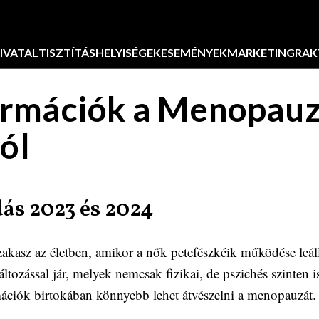
IVATAL
TISZTÍTÁS
HELYISÉGEK
ESEMÉNYEK
MARKETING
RAK
ormációk a Menopau
ól
ás 2023 és 2024
kasz az életben, amikor a nők petefészkéik működése leáll
ltozással jár, melyek nemcsak fizikai, de pszichés szinten 
rmációk birtokában könnyebb lehet átvészelni a menopauzát.