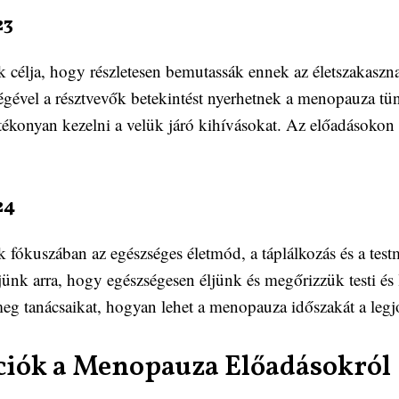
23
élja, hogy részletesen bemutassák ennek az életszakasznak
égével a résztvevők betekintést nyerhetnek a menopauza tün
ékonyan kezelni a velük járó kihívásokat. Az előadásokon 
24
ókuszában az egészséges életmód, a táplálkozás és a test
jünk arra, hogy egészségesen éljünk és megőrizzük testi és
eg tanácsaikat, hogyan lehet a menopauza időszakát a legj
ciók a Menopauza Előadásokról