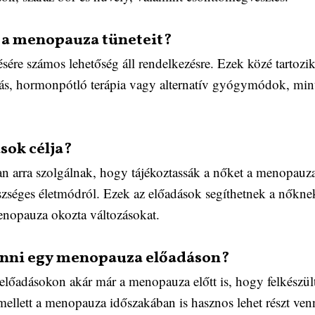
 a menopauza tüneteit?
ére számos lehetőség áll rendelkezésre. Ezek közé tartozik
zgás, hormonpótló terápia vagy alternatív gyógymódok, mi
sok célja?
 arra szolgálnak, hogy tájékoztassák a nőket a menopauza t
gészséges életmódról. Ezek az előadások segíthetnek a nők
enopauza okozta változásokat.
enni egy menopauza előadáson?
előadásokon akár már a menopauza előtt is, hogy felkészült
ellett a menopauza időszakában is hasznos lehet részt ve