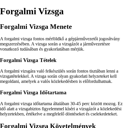
Forgalmi Vizsga
Forgalmi Vizsga Menete
A forgalmi vizsga fontos mérföldkő a gépjárművezetői jogosítvány
megszerzésében. A vizsga során a vizsgázót a járművezetésre
vonatkozó tudásában és gyakorlatában mérjük.
Forgalmi Vizsga Tételek
A forgalmi vizsgára való felkészülés során fontos tisztában lenni a
vizsgatételekkel. A vizsga során olyan gyakorlati helyzeteket kell
megoldani, amelyek a valós közlekedésben is előfordulhatnak.
Forgalmi Vizsga Időtartama
A forgalmi vizsga időtartama általában 30-45 perc között mozog. Ez
idő alatt a vizsgabiztos figyelemmel kíséri a vizsgázót a közlekedési
helyzetekben, értékelve a megfelelő döntéseket és cselekedeteket.
Forgalmi Vizsga Követelmények