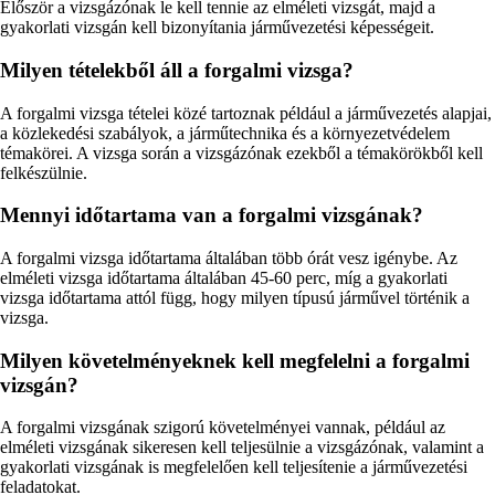
Először a vizsgázónak le kell tennie az elméleti vizsgát, majd a
gyakorlati vizsgán kell bizonyítania járművezetési képességeit.
Milyen tételekből áll a forgalmi vizsga?
A forgalmi vizsga tételei közé tartoznak például a járművezetés alapjai,
a közlekedési szabályok, a járműtechnika és a környezetvédelem
témakörei. A vizsga során a vizsgázónak ezekből a témakörökből kell
felkészülnie.
Mennyi időtartama van a forgalmi vizsgának?
A forgalmi vizsga időtartama általában több órát vesz igénybe. Az
elméleti vizsga időtartama általában 45-60 perc, míg a gyakorlati
vizsga időtartama attól függ, hogy milyen típusú járművel történik a
vizsga.
Milyen követelményeknek kell megfelelni a forgalmi
vizsgán?
A forgalmi vizsgának szigorú követelményei vannak, például az
elméleti vizsgának sikeresen kell teljesülnie a vizsgázónak, valamint a
gyakorlati vizsgának is megfelelően kell teljesítenie a járművezetési
feladatokat.