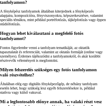
tanfolyamon?
A fényképész tanfolyamok általában kiterjednek a fényképezés
alapjaira, kompozícióra, fényviszonyokra, képszerkesztésre, valamint
speciális témákra, mint például portréfotózás, tájképfotózás vagy éppen
stúdiófotózás.
Hogyan lehet kiválasztani a megfelelő fotós
tanfolyamot?
Fontos figyelembe venni a tanfolyam tematikáját, az oktatók
tapasztalatát és referenciáit, valamint az oktatás formáját (online vagy
személyes). Érdemes tájékozódni a tanfolyamokról, és akár korábbi
résztvevők véleményeit is megfontolni.
Milyen felszerelés szükséges egy fotós tanfolyamon
való részvételhez?
Általában elég egy digitális fényképezőgép, de néhány tanfolyam
esetén lehet, hogy szükség lesz egyéb felszerelésekre is, például
statívra vagy külső vakuval.
Mi a legfontosabb előnye annak, ha valaki részt vesz