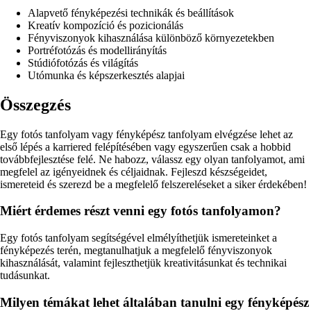
Alapvető fényképezési technikák és beállítások
Kreatív kompozíció és pozicionálás
Fényviszonyok kihasználása különböző környezetekben
Portréfotózás és modellirányítás
Stúdiófotózás és világítás
Utómunka és képszerkesztés alapjai
Összegzés
Egy fotós tanfolyam vagy fényképész tanfolyam elvégzése lehet az
első lépés a karriered felépítésében vagy egyszerűen csak a hobbid
továbbfejlesztése felé. Ne habozz, válassz egy olyan tanfolyamot, ami
megfelel az igényeidnek és céljaidnak. Fejleszd készségeidet,
ismereteid és szerezd be a megfelelő felszereléseket a siker érdekében!
Miért érdemes részt venni egy fotós tanfolyamon?
Egy fotós tanfolyam segítségével elmélyíthetjük ismereteinket a
fényképezés terén, megtanulhatjuk a megfelelő fényviszonyok
kihasználását, valamint fejleszthetjük kreativitásunkat és technikai
tudásunkat.
Milyen témákat lehet általában tanulni egy fényképész