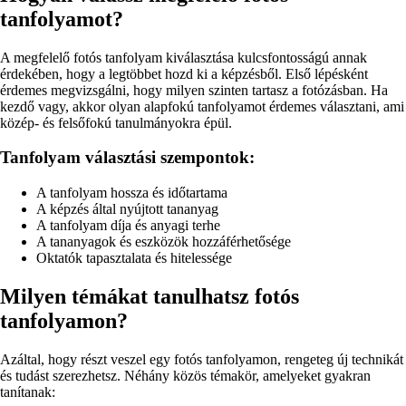
tanfolyamot?
A megfelelő fotós tanfolyam kiválasztása kulcsfontosságú annak
érdekében, hogy a legtöbbet hozd ki a képzésből. Első lépésként
érdemes megvizsgálni, hogy milyen szinten tartasz a fotózásban. Ha
kezdő vagy, akkor olyan alapfokú tanfolyamot érdemes választani, ami
közép- és felsőfokú tanulmányokra épül.
Tanfolyam választási szempontok:
A tanfolyam hossza és időtartama
A képzés által nyújtott tananyag
A tanfolyam díja és anyagi terhe
A tananyagok és eszközök hozzáférhetősége
Oktatók tapasztalata és hitelessége
Milyen témákat tanulhatsz fotós
tanfolyamon?
Azáltal, hogy részt veszel egy fotós tanfolyamon, rengeteg új technikát
és tudást szerezhetsz. Néhány közös témakör, amelyeket gyakran
tanítanak: