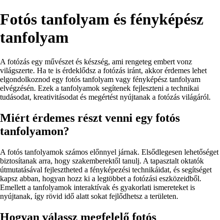
Fotós tanfolyam és fényképész
tanfolyam
A fotózás egy művészet és készség, ami rengeteg embert vonz
világszerte. Ha te is érdeklődsz a fotózás iránt, akkor érdemes lehet
elgondolkoznod egy fotós tanfolyam vagy fényképész tanfolyam
elvégzésén. Ezek a tanfolyamok segítenek fejleszteni a technikai
tudásodat, kreativitásodat és megértést nyújtanak a fotózás világáról.
Miért érdemes részt venni egy fotós
tanfolyamon?
A fotós tanfolyamok számos előnnyel járnak. Elsődlegesen lehetőséget
biztosítanak arra, hogy szakemberektől tanulj. A tapasztalt oktatók
útmutatásával fejlesztheted a fényképezési technikáidat, és segítséget
kapsz abban, hogyan hozz ki a legtöbbet a fotózási eszközeidből.
Emellett a tanfolyamok interaktívak és gyakorlati ismereteket is
nyújtanak, így rövid idő alatt sokat fejlődhetsz a területen.
Hogyan válassz megfelelő fotós