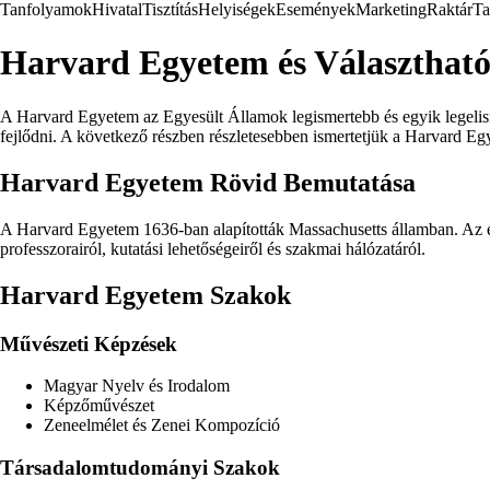
Tanfolyamok
Hivatal
Tisztítás
Helyiségek
Események
Marketing
Raktár
Ta
Harvard Egyetem és Választhat
A Harvard Egyetem az Egyesült Államok legismertebb és egyik legelisme
fejlődni. A következő részben részletesebben ismertetjük a Harvard Egy
Harvard Egyetem Rövid Bemutatása
A Harvard Egyetem 1636-ban alapították Massachusetts államban. Az e
professzorairól, kutatási lehetőségeiről és szakmai hálózatáról.
Harvard Egyetem Szakok
Művészeti Képzések
Magyar Nyelv és Irodalom
Képzőművészet
Zeneelmélet és Zenei Kompozíció
Társadalomtudományi Szakok