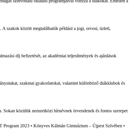
 magas színvonalú oktatási programjaival vonzza a diákokat. Emellett a
 szakok között megtalálhatók például a jogi, orvosi, üzleti,
lmazási díj befizetését, az akadémiai teljesítmények és ajánlások
mányutakat, szakmai gyakorlatokat, valamint különböző diákklubok és
kön. Sokan közülük nemzetközi hírnévnek örvendenek és fontos szerepet
 Program 2023
•
Könyves Kálmán Gimnázium – Újpest Szívében
•