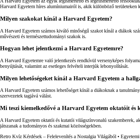
A Harvard Egyetem az egyik legismertebb és legelismertebb felsőoktatás
Harvard Egyetem híres alumíniumairól is, akik különböző területeken k
Milyen szakokat kínál a Harvard Egyetem?
A Harvard Egyetem számos kiváló minőségű szakot kínál a diákok számár
művészeti és természettudományi szakok is.
Hogyan lehet jelentkezni a Harvard Egyetemre?
A Harvard Egyetemre való jelentkezés rendkívül versenyképes folyamat, 
benyújtását, valamint az esetleges felvételi interjúk lebonyolítását.
Milyen lehetőségeket kínál a Harvard Egyetem a hall
A Harvard Egyetem számos lehetőséget kínál a diákoknak a tanulmányaik
szervezetek tagjává válást.
Mi teszi kiemelkedővé a Harvard Egyetem oktatóit és k
A Harvard Egyetem oktatói és kutatói világszínvonalú szakemberek, aki
játszanak a tudományos és szakmai közösségekben.
Retro Kvíz Kérdések – Felelevenítés a Nostalgia Világából
•
Egyetemi 