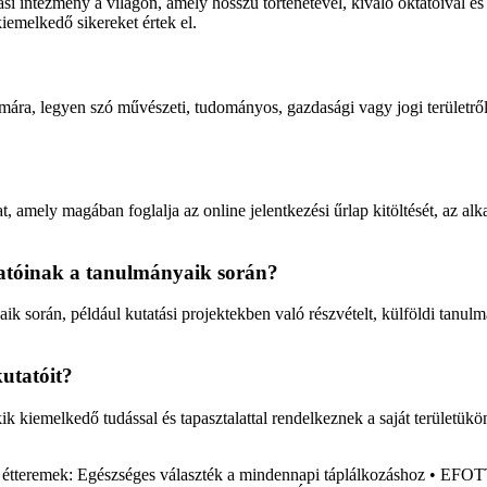
i intézmény a világon, amely hosszú történetével, kiváló oktatóival és
iemelkedő sikereket értek el.
a, legyen szó művészeti, tudományos, gazdasági vagy jogi területről. A
amely magában foglalja az online jelentkezési űrlap kitöltését, az alka
gatóinak a tanulmányaik során?
 során, például kutatási projektekben való részvételt, külföldi tanul
utatóit?
k kiemelkedő tudással és tapasztalattal rendelkeznek a saját területü
étteremek: Egészséges választék a mindennapi táplálkozáshoz
•
EFOTT