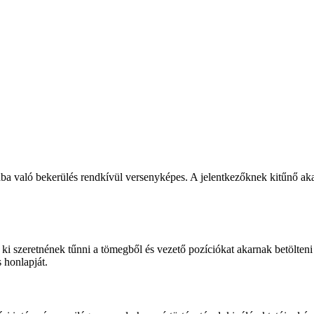
lába való bekerülés rendkívül versenyképes. A jelentkezőknek kitűnő ak
i szeretnének tűnni a tömegből és vezető pozíciókat akarnak betölteni
 honlapját.