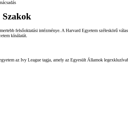
nácsadás
ó Szakok
rtebb felsőoktatási intézménye. A Harvard Egyetem széleskörű választé
etem kínálatát.
gyetem az Ivy League tagja, amely az Egyesült Államok legexkluzívab