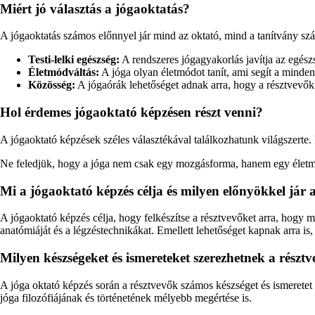
Miért jó választás a jógaoktatás?
A jógaoktatás számos előnnyel jár mind az oktató, mind a tanítvány sz
Testi-lelki egészség:
A rendszeres jógagyakorlás javítja az egészs
Életmódváltás:
A jóga olyan életmódot tanít, ami segít a minde
Közösség:
A jógaórák lehetőséget adnak arra, hogy a résztvevők 
Hol érdemes jógaoktató képzésen részt venni?
A jógaoktató képzések széles választékával találkozhatunk világszerte. Fo
Ne feledjük, hogy a jóga nem csak egy mozgásforma, hanem egy életmó
Mi a jógaoktató képzés célja és milyen előnyökkel jár
A jógaoktató képzés célja, hogy felkészítse a résztvevőket arra, hogy m
anatómiáját és a légzéstechnikákat. Emellett lehetőséget kapnak arra i
Milyen készségeket és ismereteket szerezhetnek a részt
A jóga oktató képzés során a résztvevők számos készséget és ismeretet s
jóga filozófiájának és történetének mélyebb megértése is.