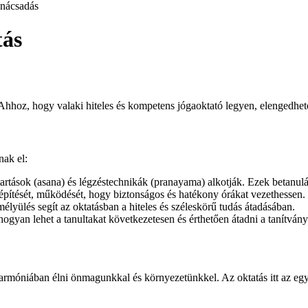
nácsadás
tás
Ahhoz, hogy valaki hiteles és kompetens jógaoktató legyen, elengedhet
nak el:
tartások (asana) és légzéstechnikák (pranayama) alkotják. Ezek betanul
lépítését, működését, hogy biztonságos és hatékony órákat vezethessen.
élyülés segít az oktatásban a hiteles és széleskörű tudás átadásában.
ogyan lehet a tanultakat következetesen és érthetően átadni a tanítván
móniában élni önmagunkkal és környezetünkkel. Az oktatás itt az egyik 