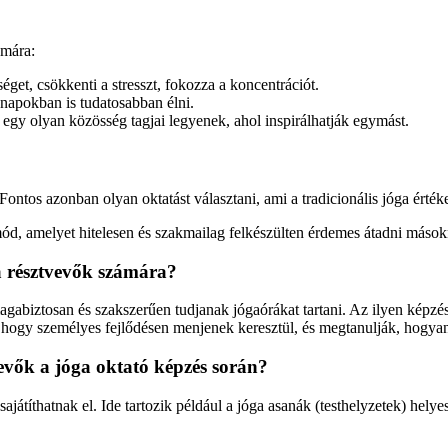
ámára:
éget, csökkenti a stresszt, fokozza a koncentrációt.
nnapokban is tudatosabban élni.
egy olyan közösség tagjai legyenek, ahol inspirálhatják egymást.
ntos azonban olyan oktatást választani, ami a tradicionális jóga értékeire
d, amelyet hitelesen és szakmailag felkészülten érdemes átadni mások
 a résztvevők számára?
agabiztosan és szakszerűen tudjanak jógaórákat tartani. Az ilyen képzés 
s, hogy személyes fejlődésen menjenek keresztül, és megtanulják, hogya
vevők a jóga oktató képzés során?
ajátíthatnak el. Ide tartozik például a jóga asanák (testhelyzetek) hely