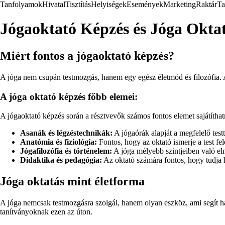
Tanfolyamok
Hivatal
Tisztítás
Helyiségek
Események
Marketing
Raktár
Ta
Jógaoktató Képzés és Jóga Okta
Miért fontos a jógaoktató képzés?
A jóga nem csupán testmozgás, hanem egy egész életmód és filozófia. 
A jóga oktató képzés főbb elemei:
A jógaoktató képzés során a résztvevők számos fontos elemet sajátíthat
Asanák és légzéstechnikák:
A jógaórák alapját a megfelelő test
Anatómia és fiziológia:
Fontos, hogy az oktató ismerje a test fe
Jógafilozófia és történelem:
A jóga mélyebb szintjeiben való elm
Didaktika és pedagógia:
Az oktató számára fontos, hogy tudja h
Jóga oktatás mint életforma
A jóga nemcsak testmozgásra szolgál, hanem olyan eszköz, ami segít har
tanítványoknak ezen az úton.