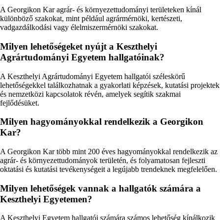
A Georgikon Kar agrár- és környezettudományi területeken kínál
különböző szakokat, mint például agrármérnöki, kertészeti,
vadgazdálkodási vagy élelmiszermérnöki szakokat.
Milyen lehetőségeket nyújt a Keszthelyi
Agrártudományi Egyetem hallgatóinak?
A Keszthelyi Agrártudományi Egyetem hallgatói széleskörű
lehetőségekkel találkozhatnak a gyakorlati képzések, kutatási projektek
és nemzetközi kapcsolatok révén, amelyek segítik szakmai
fejlődésüket.
Milyen hagyományokkal rendelkezik a Georgikon
Kar?
A Georgikon Kar több mint 200 éves hagyományokkal rendelkezik az
agrár- és környezettudományok területén, és folyamatosan fejleszti
oktatási és kutatási tevékenységeit a legújabb trendeknek megfelelően.
Milyen lehetőségek vannak a hallgatók számára a
Keszthelyi Egyetemen?
A Keszthelyi Egyetem hallgatói számára számos lehetőség kínálkozik