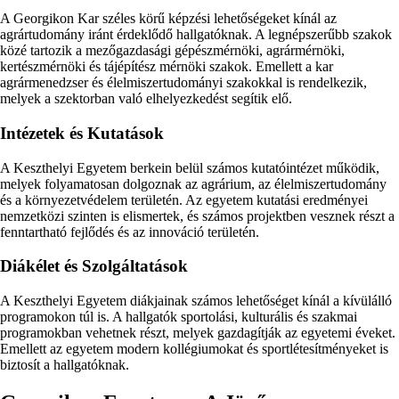
A Georgikon Kar széles körű képzési lehetőségeket kínál az
agrártudomány iránt érdeklődő hallgatóknak. A legnépszerűbb szakok
közé tartozik a mezőgazdasági gépészmérnöki, agrármérnöki,
kertészmérnöki és tájépítész mérnöki szakok. Emellett a kar
agrármenedzser és élelmiszertudományi szakokkal is rendelkezik,
melyek a szektorban való elhelyezkedést segítik elő.
Intézetek és Kutatások
A Keszthelyi Egyetem berkein belül számos kutatóintézet működik,
melyek folyamatosan dolgoznak az agrárium, az élelmiszertudomány
és a környezetvédelem területén. Az egyetem kutatási eredményei
nemzetközi szinten is elismertek, és számos projektben vesznek részt a
fenntartható fejlődés és az innováció területén.
Diákélet és Szolgáltatások
A Keszthelyi Egyetem diákjainak számos lehetőséget kínál a kívülálló
programokon túl is. A hallgatók sportolási, kulturális és szakmai
programokban vehetnek részt, melyek gazdagítják az egyetemi éveket.
Emellett az egyetem modern kollégiumokat és sportlétesítményeket is
biztosít a hallgatóknak.