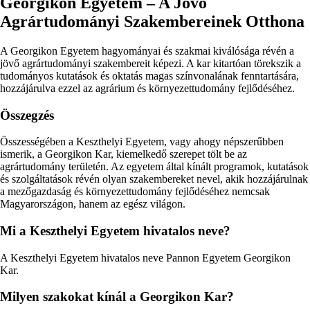
Georgikon Egyetem – A Jövő
Agrártudományi Szakembereinek Otthona
A Georgikon Egyetem hagyományai és szakmai kiválósága révén a
jövő agrártudományi szakembereit képezi. A kar kitartóan törekszik a
tudományos kutatások és oktatás magas színvonalának fenntartására,
hozzájárulva ezzel az agrárium és környezettudomány fejlődéséhez.
Összegzés
Összességében a Keszthelyi Egyetem, vagy ahogy népszerűbben
ismerik, a Georgikon Kar, kiemelkedő szerepet tölt be az
agrártudomány területén. Az egyetem által kínált programok, kutatások
és szolgáltatások révén olyan szakembereket nevel, akik hozzájárulnak
a mezőgazdaság és környezettudomány fejlődéséhez nemcsak
Magyarországon, hanem az egész világon.
Mi a Keszthelyi Egyetem hivatalos neve?
A Keszthelyi Egyetem hivatalos neve Pannon Egyetem Georgikon
Kar.
Milyen szakokat kínál a Georgikon Kar?