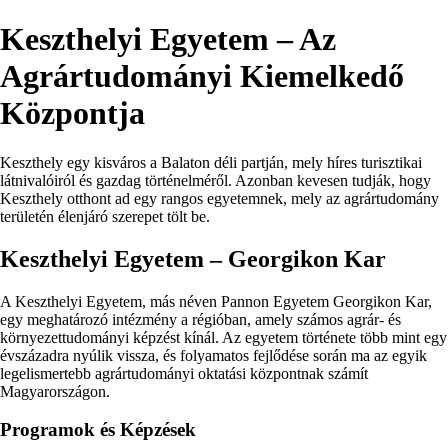
Keszthelyi Egyetem – Az
Agrártudományi Kiemelkedő
Központja
Keszthely egy kisváros a Balaton déli partján, mely híres turisztikai
látnivalóiról és gazdag történelméről. Azonban kevesen tudják, hogy
Keszthely otthont ad egy rangos egyetemnek, mely az agrártudomány
területén élenjáró szerepet tölt be.
Keszthelyi Egyetem – Georgikon Kar
A Keszthelyi Egyetem, más néven Pannon Egyetem Georgikon Kar,
egy meghatározó intézmény a régióban, amely számos agrár- és
környezettudományi képzést kínál. Az egyetem története több mint egy
évszázadra nyúlik vissza, és folyamatos fejlődése során ma az egyik
legelismertebb agrártudományi oktatási központnak számít
Magyarországon.
Programok és Képzések