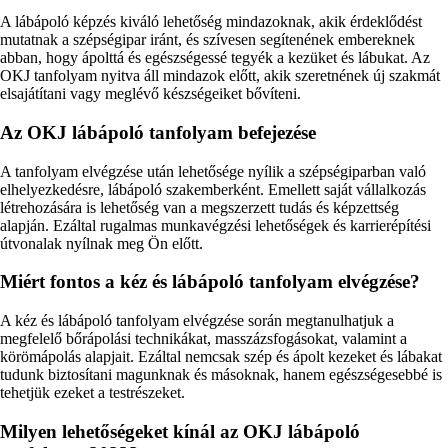
A lábápoló képzés kiváló lehetőség mindazoknak, akik érdeklődést
mutatnak a szépségipar iránt, és szívesen segítenének embereknek
abban, hogy ápolttá és egészségessé tegyék a kezüket és lábukat. Az
OKJ tanfolyam nyitva áll mindazok előtt, akik szeretnének új szakmát
elsajátítani vagy meglévő készségeiket bővíteni.
Az OKJ lábápoló tanfolyam befejezése
A tanfolyam elvégzése után lehetősége nyílik a szépségiparban való
elhelyezkedésre, lábápoló szakemberként. Emellett saját vállalkozás
létrehozására is lehetőség van a megszerzett tudás és képzettség
alapján. Ezáltal rugalmas munkavégzési lehetőségek és karrierépítési
útvonalak nyílnak meg Ön előtt.
Miért fontos a kéz és lábápoló tanfolyam elvégzése?
A kéz és lábápoló tanfolyam elvégzése során megtanulhatjuk a
megfelelő bőrápolási technikákat, masszázsfogásokat, valamint a
körömápolás alapjait. Ezáltal nemcsak szép és ápolt kezeket és lábakat
tudunk biztosítani magunknak és másoknak, hanem egészségesebbé is
tehetjük ezeket a testrészeket.
Milyen lehetőségeket kínál az OKJ lábápoló