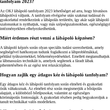
tanfolyam 2023?
Az OKJ lábápoló tanfolyam 2023 lehetőséget ad arra, hogy hivatásos
lábápolóvá váljunk. A tanfolyam elvégzése után szakmai tudással és
gyakorlattal rendelkezünk a lábápolás területén, így akár saját lábápoló
szalonunkat is nyithatjuk, vagy más szépségszalonokban, egészségügyi
intézményekben elhelyezkedhetünk.
Miért érdemes részt venni a lábápoló képzésen?
A lábápoló képzés során olyan speciális tudást szerezhetünk, amely
segítségével hatékonyan tudunk foglalkozni a lábproblémákkal,
például tyúkszemekkel, bőrkeményedésekkel. Emellett megtanulhatjuk
a lábmasszázs technikáit is, amelyek segítenek a fáradt lábak
pihentetésében és az egész test relaxációjában.
Hogyan zajlik egy átlagos kéz és lábápoló tanfolyam?
Egy átlagos kéz és lábápoló tanfolyam során elméleti és gyakorlati
órák váltakoznak. Az elméleti rész során megismerjük a bőrápolás
alapjait, a különböző bőrtípusokat, valamint az egészséges
körömápolás fontosságát. A gyakorlati részben pedig begyakoroljuk a
tanult technikákat valós modelleken.