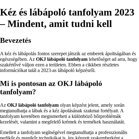
Kéz és lábápoló tanfolyam 2023
– Mindent, amit tudni kell
Bevezetés
A kéz és lábápolás fontos szerepet játszik az emberek ápoltságában és
egészségében. Az
OKJ lábápoló tanfolyam
lehetőséget ad arra, hogy
szakértővé váljon ezen a területen. Ebben a cikkben részletes
információkat talál a 2023-as lábápoló képzésről.
Mi is pontosan az OKJ lábápoló
tanfolyam?
Az
OKJ lábápoló tanfolyam
olyan képzést jelent, amely során
megtanulhatja a lábak és a kéz ápolásának szakmai fortélyait. A
tanfolyam keretében megismerheti a különböző bőrproblémák
kezelését, valamint a megfelelő krémek és termékek használatát.
Emellett a tanfolyam segítségével megtanulhatja a professzionális
pedikűr és manikűr technikákat is, így képzett szakemberként a