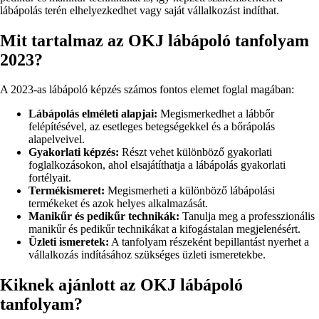
lábápolás terén elhelyezkedhet vagy saját vállalkozást indíthat.
Mit tartalmaz az OKJ lábápoló tanfolyam
2023?
A 2023-as lábápoló képzés számos fontos elemet foglal magában:
Lábápolás elméleti alapjai:
Megismerkedhet a lábbőr
felépítésével, az esetleges betegségekkel és a bőrápolás
alapelveivel.
Gyakorlati képzés:
Részt vehet különböző gyakorlati
foglalkozásokon, ahol elsajátíthatja a lábápolás gyakorlati
fortélyait.
Termékismeret:
Megismerheti a különböző lábápolási
termékeket és azok helyes alkalmazását.
Manikűr és pedikűr technikák:
Tanulja meg a professzionális
manikűr és pedikűr technikákat a kifogástalan megjelenésért.
Üzleti ismeretek:
A tanfolyam részeként bepillantást nyerhet a
vállalkozás indításához szükséges üzleti ismeretekbe.
Kiknek ajánlott az OKJ lábápoló
tanfolyam?