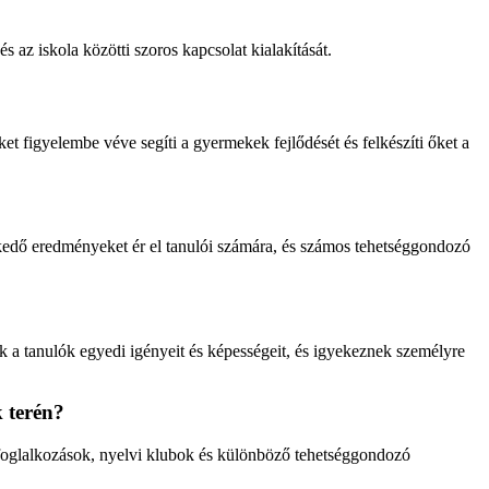
 az iskola közötti szoros kapcsolat kialakítását.
t figyelembe véve segíti a gyermekek fejlődését és felkészíti őket a
lkedő eredményeket ér el tanulói számára, és számos tehetséggondozó
k a tanulók egyedi igényeit és képességeit, és igyekeznek személyre
k terén?
i foglalkozások, nyelvi klubok és különböző tehetséggondozó