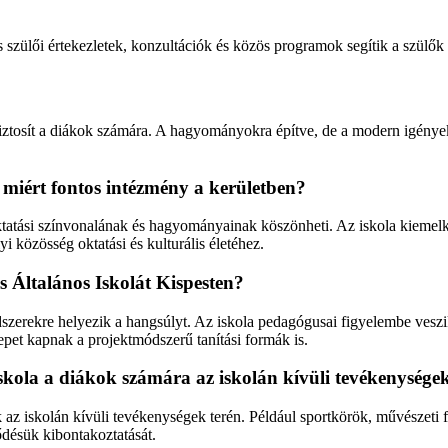
zülői értekezletek, konzultációk és közös programok segítik a szülők és
biztosít a diákok számára. A hagyományokra építve, de a modern igényeke
s miért fontos intézmény a kerületben?
 oktatási színvonalának és hagyományainak köszönheti. Az iskola kieme
i közösség oktatási és kulturális életéhez.
 Általános Iskolát Kispesten?
ódszerekre helyezik a hangsúlyt. Az iskola pedagógusai figyelembe veszi
repet kapnak a projektmódszerű tanítási formák is.
Iskola a diákok számára az iskolán kívüli tevékenysége
k az iskolán kívüli tevékenységek terén. Például sportkörök, művészet
ődésük kibontakoztatását.