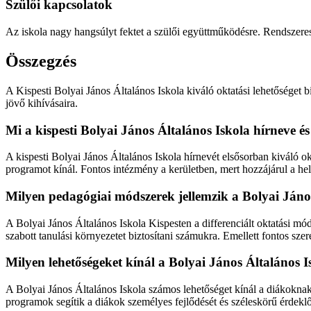
Szülői kapcsolatok
Az iskola nagy hangsúlyt fektet a szülői együttműködésre. Rendszeres s
Összegzés
A Kispesti Bolyai János Általános Iskola kiváló oktatási lehetőséget 
jövő kihívásaira.
Mi a kispesti Bolyai János Általános Iskola hírneve é
A kispesti Bolyai János Általános Iskola hírnevét elsősorban kiváló
programot kínál. Fontos intézmény a kerületben, mert hozzájárul a hely
Milyen pedagógiai módszerek jellemzik a Bolyai János
A Bolyai János Általános Iskola Kispesten a differenciált oktatási m
szabott tanulási környezetet biztosítani számukra. Emellett fontos sze
Milyen lehetőségeket kínál a Bolyai János Általános 
A Bolyai János Általános Iskola számos lehetőséget kínál a diákokna
programok segítik a diákok személyes fejlődését és széleskörű érdekl