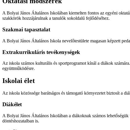
Oktatási módszerek
A Bolyai János Általános Iskolában kiemelten fontos az egyéni oktatás.
szakkörök hozzájárulnak a tanulók sokoldalú fejlődéséhez.
Szakmai tapasztalat
A Bolyai János Általános Iskola nevelőtestülete magasan képzett pedag
Extrakurrikuláris tevékenységek
Az iskola számos kulturális és sportprogramot kínál a diákok számára.
együttműködésre.
Iskolai élet
Az iskola közössége barátságos és támogató környezetet biztosít a diák
Diákélet
A Bolyai János Általános Iskolában a diákoknak számos lehetőségük v
döntéshozatalban is.