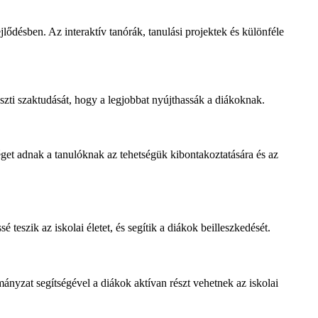
lődésben. Az interaktív tanórák, tanulási projektek és különféle
szti szaktudását, hogy a legjobbat nyújthassák a diákoknak.
éget adnak a tanulóknak az tehetségük kibontakoztatására és az
eszik az iskolai életet, és segítik a diákok beilleszkedését.
nyzat segítségével a diákok aktívan részt vehetnek az iskolai