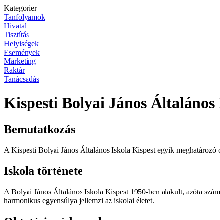
Kategorier
Tanfolyamok
Hivatal
Tisztítás
Helyiségek
Események
Marketing
Raktár
Tanácsadás
Kispesti Bolyai János Általános 
Bemutatkozás
A Kispesti Bolyai János Általános Iskola Kispest egyik meghatározó ok
Iskola története
A Bolyai János Általános Iskola Kispest 1950-ben alakult, azóta szám
harmonikus egyensúlya jellemzi az iskolai életet.