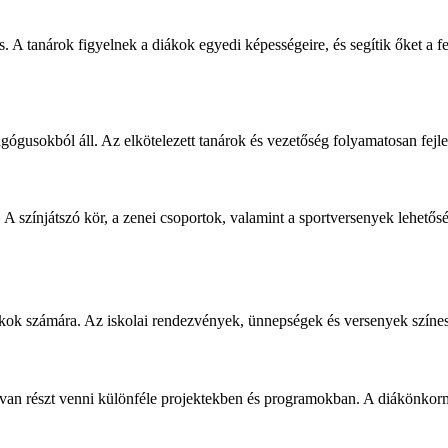
 A tanárok figyelnek a diákok egyedi képességeire, és segítik őket a fej
ógusokból áll. Az elkötelezett tanárok és vezetőség folyamatosan fejle
 A színjátszó kör, a zenei csoportok, valamint a sportversenyek lehetős
ok számára. Az iskolai rendezvények, ünnepségek és versenyek színessé t
an részt venni különféle projektekben és programokban. A diákönkormá