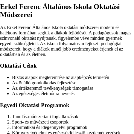
Erkel Ferenc Általános Iskola Oktatási
Módszerei
Az Erkel Ferenc Általános Iskola oktatási módszerei modern és
hatékony formában segítik a diákok fejlődését. A pedagógusok magas
színvonalú oktatást nyújtanak, figyelembe véve minden gyermek
egyedi szükségleteit. Az iskola folyamatosan fejleszti pedagógiai
módszereit, hogy a diákok minél jobb eredményeket érjenek el az
oktatásban és az életben.
Oktatási Célok
Biztos alapok megteremtése az alapképzés területén
Az önálló gondolkodás fejlesztése
Az értékteremtő tevékenységek támogatása
Az egészséges életmódra nevelés
Egyedi Oktatási Programok
Tanulás-módszertani foglalkozások
Sport- és művészeti csoportok
Informatikai és idegennyelvi programok
Környezetvédelmi és egészségfejlesztő kezdeményezések