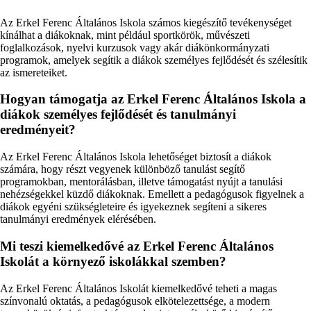
Az Erkel Ferenc Általános Iskola számos kiegészítő tevékenységet
kínálhat a diákoknak, mint például sportkörök, művészeti
foglalkozások, nyelvi kurzusok vagy akár diákönkormányzati
programok, amelyek segítik a diákok személyes fejlődését és szélesítik
az ismereteiket.
Hogyan támogatja az Erkel Ferenc Általános Iskola a
diákok személyes fejlődését és tanulmányi
eredményeit?
Az Erkel Ferenc Általános Iskola lehetőséget biztosít a diákok
számára, hogy részt vegyenek különböző tanulást segítő
programokban, mentorálásban, illetve támogatást nyújt a tanulási
nehézségekkel küzdő diákoknak. Emellett a pedagógusok figyelnek a
diákok egyéni szükségleteire és igyekeznek segíteni a sikeres
tanulmányi eredmények elérésében.
Mi teszi kiemelkedővé az Erkel Ferenc Általános
Iskolát a környező iskolákkal szemben?
Az Erkel Ferenc Általános Iskolát kiemelkedővé teheti a magas
színvonalú oktatás, a pedagógusok elkötelezettsége, a modern