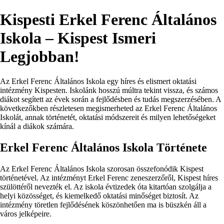
Kispesti Erkel Ferenc Általános
Iskola – Kispest Ismeri
Legjobban!
Az Erkel Ferenc Általános Iskola egy híres és elismert oktatási
intézmény Kispesten. Iskolánk hosszú múltra tekint vissza, és számos
diákot segített az évek során a fejlődésben és tudás megszerzésében. A
következőkben részletesen megismerheted az Erkel Ferenc Általános
Iskolát, annak történetét, oktatási módszereit és milyen lehetőségeket
kínál a diákok számára.
Erkel Ferenc Általános Iskola Története
Az Erkel Ferenc Általános Iskola szorosan összefonódik Kispest
történetével. Az intézményt Erkel Ferenc zeneszerzőről, Kispest híres
szülöttéről nevezték el. Az iskola évtizedek óta kitartóan szolgálja a
helyi közösséget, és kiemelkedő oktatási minőséget biztosít. Az
intézmény töretlen fejlődésének köszönhetően ma is büszkén áll a
város jelképeire.