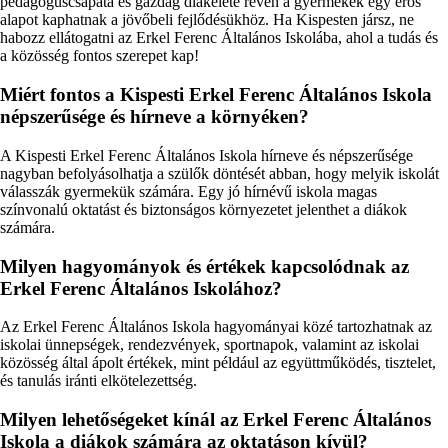
pedagóguscsapata és gazdag diákélete révén a gyermekek egy erős
alapot kaphatnak a jövőbeli fejlődésükhöz. Ha Kispesten jársz, ne
habozz ellátogatni az Erkel Ferenc Általános Iskolába, ahol a tudás és
a közösség fontos szerepet kap!
Miért fontos a Kispesti Erkel Ferenc Általános Iskola
népszerűsége és hírneve a környéken?
A Kispesti Erkel Ferenc Általános Iskola hírneve és népszerűsége
nagyban befolyásolhatja a szülők döntését abban, hogy melyik iskolát
válasszák gyermekük számára. Egy jó hírnévű iskola magas
színvonalú oktatást és biztonságos környezetet jelenthet a diákok
számára.
Milyen hagyományok és értékek kapcsolódnak az
Erkel Ferenc Általános Iskolához?
Az Erkel Ferenc Általános Iskola hagyományai közé tartozhatnak az
iskolai ünnepségek, rendezvények, sportnapok, valamint az iskolai
közösség által ápolt értékek, mint például az együttműködés, tisztelet,
és tanulás iránti elkötelezettség.
Milyen lehetőségeket kínál az Erkel Ferenc Általános
Iskola a diákok számára az oktatáson kívül?