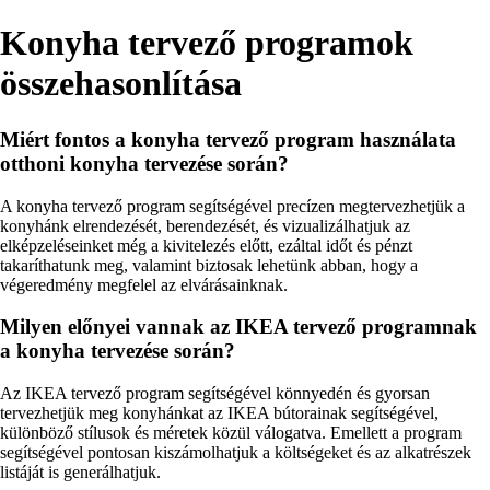
Konyha tervező programok
összehasonlítása
Miért fontos a konyha tervező program használata
otthoni konyha tervezése során?
A konyha tervező program segítségével precízen megtervezhetjük a
konyhánk elrendezését, berendezését, és vizualizálhatjuk az
elképzeléseinket még a kivitelezés előtt, ezáltal időt és pénzt
takaríthatunk meg, valamint biztosak lehetünk abban, hogy a
végeredmény megfelel az elvárásainknak.
Milyen előnyei vannak az IKEA tervező programnak
a konyha tervezése során?
Az IKEA tervező program segítségével könnyedén és gyorsan
tervezhetjük meg konyhánkat az IKEA bútorainak segítségével,
különböző stílusok és méretek közül válogatva. Emellett a program
segítségével pontosan kiszámolhatjuk a költségeket és az alkatrészek
listáját is generálhatjuk.