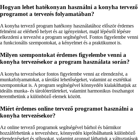
Hogyan lehet hatékonyan használni a konyha tervező
programot a tervezés folyamatában?
A konyha tervező program hatékony használatához először érdemes
felmérni az elérhető helyet és az igényeinket, majd lépésről lépésre
elkezdeni a tervezést a program segítségével. Fontos figyelembe venni
a funkcionális szempontokat, a kényelmet és a praktikumot is.
Milyen szempontokat érdemes figyelembe venni a
konyha tervezésekor a program használata során?
A konyha tervezésekor fontos figyelembe venni az elrendezést, a
munkafolyamatokat, a tárolási lehetőségeket, valamint az esztétikai
szempontokat is. A program segítségével könnyedén kialakíthatjuk az
ideális munka- és tárolóterületeket, valamint harmonikus összhangot
teremthetünk a különböző elemek között.
Miért érdemes online tervező programot használni a
konyha tervezésekor?
Az online tervező programok segítségével bárhol és bármikor
hozzáférhetünk a tervezéshez, könnyedén kipróbálhatunk különböző
elrendezéseket és stílusokat, valamint azonnal láthatjuk a változtatások