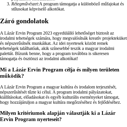
Rétegművészet:
A program támogatja a különböző műfajokat és
stílusokat képviselő alkotókat.
Záró gondolatok
A Lázár Ervin Program 2023 egyedülálló lehetőséget biztosít az
irodalmi tehetségek számára, hogy megvalósítsák kreatív projekteküket
és népszerűsítsék munkáikat. Az idei nyertesek között remek
tehetségek találhatóak, akik színesebbé teszik a magyar irodalmi
palettát. Bízunk benne, hogy a program továbbra is sikeresen
támogatja és ösztönzi az irodalmi alkotókat!
Mi a Lázár Ervin Program célja és milyen területen
működik?
A Lázár Ervin Program a magyar kultúra és irodalom terjesztését,
népszerűsítését tűzte ki célul. A program irodalmi pályázatokat,
kiállításokat, előadásokat és egyéb kulturális eseményeket támogat,
hogy hozzájáruljon a magyar kultúra megőrzéséhez és fejlődéséhez.
Milyen kritériumok alapján választják ki a Lázár
Ervin Program nyerteseit?