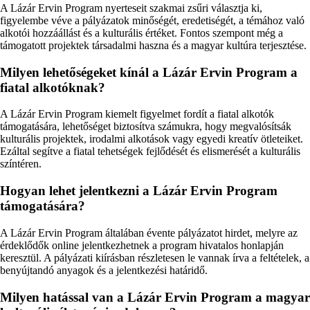
A Lázár Ervin Program nyerteseit szakmai zsűri választja ki,
figyelembe véve a pályázatok minőségét, eredetiségét, a témához való
alkotói hozzáállást és a kulturális értéket. Fontos szempont még a
támogatott projektek társadalmi haszna és a magyar kultúra terjesztése.
Milyen lehetőségeket kínál a Lázár Ervin Program a
fiatal alkotóknak?
A Lázár Ervin Program kiemelt figyelmet fordít a fiatal alkotók
támogatására, lehetőséget biztosítva számukra, hogy megvalósítsák
kulturális projektek, irodalmi alkotások vagy egyedi kreatív ötleteiket.
Ezáltal segítve a fiatal tehetségek fejlődését és elismerését a kulturális
színtéren.
Hogyan lehet jelentkezni a Lázár Ervin Program
támogatására?
A Lázár Ervin Program általában évente pályázatot hirdet, melyre az
érdeklődők online jelentkezhetnek a program hivatalos honlapján
keresztül. A pályázati kiírásban részletesen le vannak írva a feltételek, a
benyújtandó anyagok és a jelentkezési határidő.
Milyen hatással van a Lázár Ervin Program a magyar