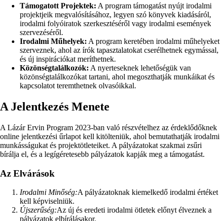
Támogatott Projektek:
A program támogatást nyújt irodalmi
projektjeik megvalósításához, legyen szó könyvek kiadásáról,
irodalmi folyóiratok szerkesztéséről vagy irodalmi események
szervezéséről.
Irodalmi Műhelyek:
A program keretében irodalmi műhelyeket
szerveznek, ahol az írók tapasztalatokat cserélhetnek egymással,
és új inspirációkat meríthetnek.
Közönségtalálkozók:
A nyerteseknek lehetőségük van
közönségtalálkozókat tartani, ahol megoszthatják munkáikat és
kapcsolatot teremthetnek olvasóikkal.
A Jelentkezés Menete
A Lázár Ervin Program 2023-ban való részvételhez az érdeklődőknek
online jelentkezési űrlapot kell kitölteniük, ahol bemutathatják irodalmi
munkásságukat és projektötleteiket. A pályázatokat szakmai zsűri
bírálja el, és a legígéretesebb pályázatok kapják meg a támogatást.
Az Elvárások
Irodalmi Minőség:
A pályázatoknak kiemelkedő irodalmi értéket
kell képviselniük.
Újszerűség:
Az új és eredeti irodalmi ötletek előnyt élveznek a
pályázatok elbírálásakor.