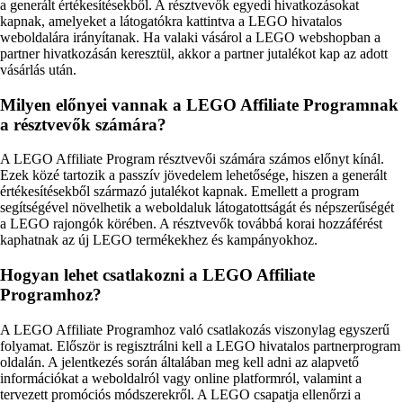
a generált értékesítésekből. A résztvevők egyedi hivatkozásokat
kapnak, amelyeket a látogatókra kattintva a LEGO hivatalos
weboldalára irányítanak. Ha valaki vásárol a LEGO webshopban a
partner hivatkozásán keresztül, akkor a partner jutalékot kap az adott
vásárlás után.
Milyen előnyei vannak a LEGO Affiliate Programnak
a résztvevők számára?
A LEGO Affiliate Program résztvevői számára számos előnyt kínál.
Ezek közé tartozik a passzív jövedelem lehetősége, hiszen a generált
értékesítésekből származó jutalékot kapnak. Emellett a program
segítségével növelhetik a weboldaluk látogatottságát és népszerűségét
a LEGO rajongók körében. A résztvevők továbbá korai hozzáférést
kaphatnak az új LEGO termékekhez és kampányokhoz.
Hogyan lehet csatlakozni a LEGO Affiliate
Programhoz?
A LEGO Affiliate Programhoz való csatlakozás viszonylag egyszerű
folyamat. Először is regisztrálni kell a LEGO hivatalos partnerprogram
oldalán. A jelentkezés során általában meg kell adni az alapvető
információkat a weboldalról vagy online platformról, valamint a
tervezett promóciós módszerekről. A LEGO csapatja ellenőrzi a