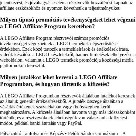
jelentkezést, és jóváhagyás esetén a résztvevők hozzáférést kapnak az
affiliate eszközökhöz és nyomon követhetik a teljesítményüket.
Milyen típusú promóciós tevékenységeket lehet végezni
a LEGO Affiliate Program keretében?
A LEGO Affiliate Program résztvevői számos promóciós
tevékenységet végezhetnek a LEGO termékek népszerűsítése
érdekében. Ezek közé tartozik a termékleírások és értékelések írása,
videók készítése a LEGO készletekről, banner hirdetések elhelyezése a
weboldalon, valamint a LEGO termékek promóciója közösségi média
platformokon keresztül.
Milyen jutalékot lehet keresni a LEGO Affiliate
Programban, és hogyan történik a kifizetés?
A LEGO Affiliate Programban résztvevők általában jutalékot keresnek
az általuk generált értékesítésekből. A jutalék összege általában a
vásárlás értékének százalékában vagy fix összegben kerül
meghatározásra. A kifizetés általában havonta vagy más időszakonként
történik, és a résztvevőknek lehetőségük van választani a kifizetési
módot, például banki átutalás vagy PayPal.
Pályázatíró Tanfolyam és Képzés
•
Petőfi Sándor Gimnázium – A