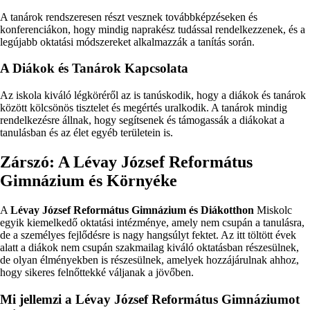
A tanárok rendszeresen részt vesznek továbbképzéseken és
konferenciákon, hogy mindig naprakész tudással rendelkezzenek, és a
legújabb oktatási módszereket alkalmazzák a tanítás során.
A Diákok és Tanárok Kapcsolata
Az iskola kiváló légköréről az is tanúskodik, hogy a diákok és tanárok
között kölcsönös tisztelet és megértés uralkodik. A tanárok mindig
rendelkezésre állnak, hogy segítsenek és támogassák a diákokat a
tanulásban és az élet egyéb területein is.
Zárszó: A Lévay József Református
Gimnázium és Környéke
A
Lévay József Református Gimnázium és Diákotthon
Miskolc
egyik kiemelkedő oktatási intézménye, amely nem csupán a tanulásra,
de a személyes fejlődésre is nagy hangsúlyt fektet. Az itt töltött évek
alatt a diákok nem csupán szakmailag kiváló oktatásban részesülnek,
de olyan élményekben is részesülnek, amelyek hozzájárulnak ahhoz,
hogy sikeres felnőttekké váljanak a jövőben.
Mi jellemzi a Lévay József Református Gimnáziumot