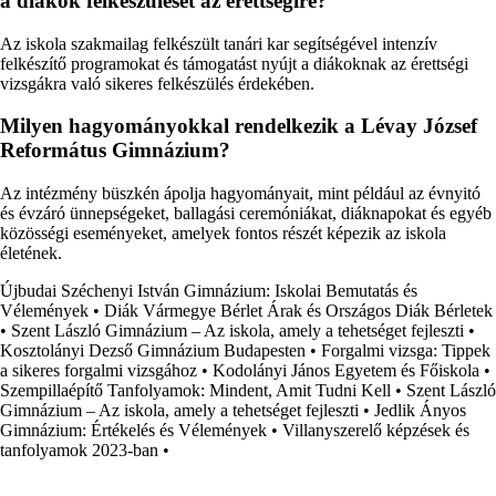
a diákok felkészülését az érettségire?
Az iskola szakmailag felkészült tanári kar segítségével intenzív
felkészítő programokat és támogatást nyújt a diákoknak az érettségi
vizsgákra való sikeres felkészülés érdekében.
Milyen hagyományokkal rendelkezik a Lévay József
Református Gimnázium?
Az intézmény büszkén ápolja hagyományait, mint például az évnyitó
és évzáró ünnepségeket, ballagási ceremóniákat, diáknapokat és egyéb
közösségi eseményeket, amelyek fontos részét képezik az iskola
életének.
Újbudai Széchenyi István Gimnázium: Iskolai Bemutatás és
Vélemények
•
Diák Vármegye Bérlet Árak és Országos Diák Bérletek
•
Szent László Gimnázium – Az iskola, amely a tehetséget fejleszti
•
Kosztolányi Dezső Gimnázium Budapesten
•
Forgalmi vizsga: Tippek
a sikeres forgalmi vizsgához
•
Kodolányi János Egyetem és Főiskola
•
Szempillaépítő Tanfolyamok: Mindent, Amit Tudni Kell
•
Szent László
Gimnázium – Az iskola, amely a tehetséget fejleszti
•
Jedlik Ányos
Gimnázium: Értékelés és Vélemények
•
Villanyszerelő képzések és
tanfolyamok 2023-ban
•