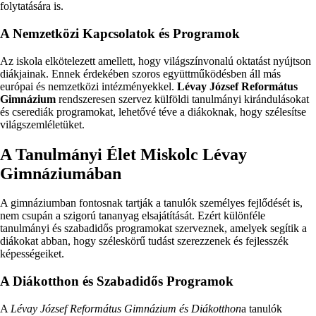
folytatására is.
A Nemzetközi Kapcsolatok és Programok
Az iskola elkötelezett amellett, hogy világszínvonalú oktatást nyújtson
diákjainak. Ennek érdekében szoros együttműködésben áll más
európai és nemzetközi intézményekkel.
Lévay József Református
Gimnázium
rendszeresen szervez külföldi tanulmányi kirándulásokat
és cserediák programokat, lehetővé téve a diákoknak, hogy szélesítse
világszemléletüket.
A Tanulmányi Élet Miskolc Lévay
Gimnáziumában
A gimnáziumban fontosnak tartják a tanulók személyes fejlődését is,
nem csupán a szigorú tananyag elsajátítását. Ezért különféle
tanulmányi és szabadidős programokat szerveznek, amelyek segítik a
diákokat abban, hogy széleskörű tudást szerezzenek és fejlesszék
képességeiket.
A Diákotthon és Szabadidős Programok
A
Lévay József Református Gimnázium és Diákotthon
a tanulók