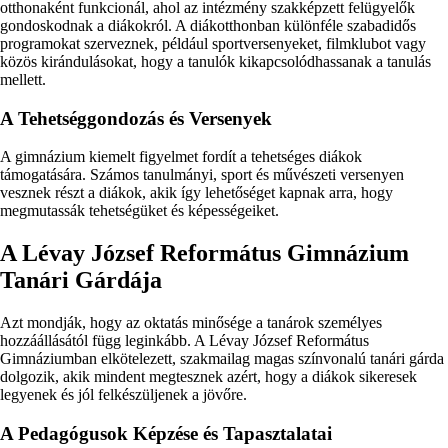
otthonaként funkcionál, ahol az intézmény szakképzett felügyelők
gondoskodnak a diákokról. A diákotthonban különféle szabadidős
programokat szerveznek, például sportversenyeket, filmklubot vagy
közös kirándulásokat, hogy a tanulók kikapcsolódhassanak a tanulás
mellett.
A Tehetséggondozás és Versenyek
A gimnázium kiemelt figyelmet fordít a tehetséges diákok
támogatására. Számos tanulmányi, sport és művészeti versenyen
vesznek részt a diákok, akik így lehetőséget kapnak arra, hogy
megmutassák tehetségüket és képességeiket.
A Lévay József Református Gimnázium
Tanári Gárdája
Azt mondják, hogy az oktatás minősége a tanárok személyes
hozzáállásától függ leginkább. A Lévay József Református
Gimnáziumban elkötelezett, szakmailag magas színvonalú tanári gárda
dolgozik, akik mindent megtesznek azért, hogy a diákok sikeresek
legyenek és jól felkészüljenek a jövőre.
A Pedagógusok Képzése és Tapasztalatai