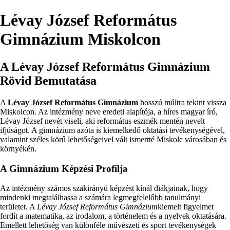
Lévay József Református
Gimnázium Miskolcon
A Lévay József Református Gimnázium
Rövid Bemutatása
A
Lévay József Református Gimnázium
hosszú múltra tekint vissza
Miskolcon. Az intézmény neve eredeti alapítója, a híres magyar író,
Lévay József nevét viseli, aki református eszmék mentén nevelt
ifjúságot. A gimnázium azóta is kiemelkedő oktatási tevékenységével,
valamint széles körű lehetőségeivel vált ismertté Miskolc városában és
környékén.
A Gimnázium Képzési Profilja
Az intézmény számos szakirányú képzést kínál diákjainak, hogy
mindenki megtalálhassa a számára legmegfelelőbb tanulmányi
területet. A
Lévay József Református Gimnázium
kiemelt figyelmet
fordít a matematika, az irodalom, a történelem és a nyelvek oktatására.
Emellett lehetőség van különféle művészeti és sport tevékenységek