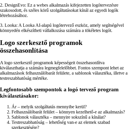
2. DesignEvo: Ez a webes alkalmazás kifejezetten logótervezésre
szakosodott, és széles körű szolgáltatásokat kínál az egyedi logók
létrehozásához.
3. Looka: A Looka AI-alapú logótervező eszköz, amely segítségével
könnyedén elkészítheti vállalkozása számára a tökéletes logót.
Logo szerkesztő programok
összehasonlítása
A logo szerkesztő programok képességeit összehasonlítva
kiválaszthatja a számára legmegfelelőbbet. Fontos szempont lehet az
alkalmazások felhasználóbarát felülete, a sablonok választéka, illetve a
testreszabhatóság mértéke.
Legfontosabb szempontok a logó tervező program
kiválasztásakor:
Ár – melyik szolgáltatás mennyibe kerül?
Felhasználóbarát felület – könnyen kezelhető-e az alkalmazás?
Sablonok választéka – mennyire sokszínű a kínálat?
Testreszabhatóság – lehetőség van-e az elemek szabad
szerkesztésére?