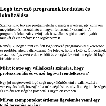
Logó tervező programok fordítása és
lokalizálása
Számos logó tervező program elérhető magyar nyelven, így könnyen
megérthető és használható a magyar felhasználók számára. A
programok lokalizált verziójának használata segíti a hatékonyabb
munkát és eredményesebb logótervezést.
Reméljük, hogy a fent említett logó tervező programokkal sikeresebbé
és profibbá teheti vállalkozását. Ne feledje, hogy a logó az Ön cégének
az azonosítója, ezért érdemes időt és energiát fektetni a megfelelő logó
kialakításába.
Miért fontos egy vállalkozás számára, hogy
professzionális és vonzó logóval rendelkezzen?
Egy jól megtervezett logó segít megkülönböztetni a vállalkozást a
versenytársaktól, hozzájárul a márkaépítéshez, növeli a cég hitelességét
és emlékezetességét a potenciális ügyfelek körében.
Milyen szempontokat érdemes figyelembe venni egy
logó tervezése során?