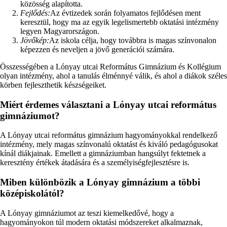
közösség alapította.
Fejlődés:
Az évtizedek során folyamatos fejlődésen ment
keresztül, hogy ma az egyik legelismertebb oktatási intézmény
legyen Magyarországon.
Jövőkép:
Az iskola célja, hogy továbbra is magas színvonalon
képezzen és neveljen a jövő generációi számára.
Összességében a Lónyay utcai Református Gimnázium és Kollégium
olyan intézmény, ahol a tanulás élménnyé válik, és ahol a diákok széles
körben fejleszthetik készségeiket.
Miért érdemes választani a Lónyay utcai református
gimnáziumot?
A Lónyay utcai református gimnázium hagyományokkal rendelkező
intézmény, mely magas színvonalú oktatást és kiváló pedagógusokat
kínál diákjainak. Emellett a gimnáziumban hangsúlyt fektetnek a
keresztény értékek átadására és a személyiségfejlesztésre is.
Miben különbözik a Lónyay gimnázium a többi
középiskolától?
A Lónyay gimnáziumot az teszi kiemelkedővé, hogy a
hagyományokon túl modern oktatási módszereket alkalmaznak,