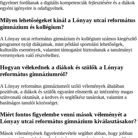
figyelmet fordítanak a digitális kompetenciák fejlesztésére és a diákok
egyéni igényeire is odafigyelnek.
Milyen lehetőségeket kínál a Lónyay utcai református
gimnázium és kollégium?
A Lónyay utcai református gimnázium és kollégium számos kiegészítő
programot nyújt diákjainak, mint például sportolási lehetőségek,
kulturális események, valamint támogatást biztosítanak a tanulmányi
versenyeken való részvételhez.
Hogyan vélekednek a diákok és szülők a Lónyay
református gimnáziumról?
A Lónyay református gimnáziumról szóló vélemények általában
pozitívak, a diákok és szülők egyaránt elismerik az intézmény magas
színvonalú oktatását, a kedves és segítőkész tanárokat, valamint a
barátságos tanulói közösséget.
Miért fontos figyelembe venni mások véleményét a
Lónyay utcai református gimnázium kiválasztásakor?
Mások véleményének figyelembevétele segíthet abban, hogy jobban