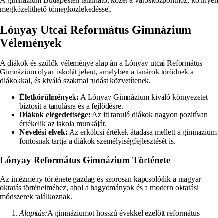
A gimnázium Budapesten található, közel a városközponthoz, könnyen
megközelíthető tömegközlekedéssel.
Lónyay Utcai Református Gimnázium
Vélemények
A diákok és szülők véleménye alapján a Lónyay utcai Református
Gimnázium olyan iskolát jelent, amelyben a tanárok törődnek a
diákokkal, és kiváló szakmai tudást közvetítenek.
Életkörülmények:
A Lónyay Gimnázium kiváló környezetet
biztosít a tanulásra és a fejlődésre.
Diákok elégedettsége:
Az itt tanuló diákok nagyon pozitívan
értékelik az iskola munkáját.
Nevelési elvek:
Az erkölcsi értékek átadása mellett a gimnázium
fontosnak tartja a diákok személyiségfejlesztését is.
Lónyay Református Gimnázium Története
Az intézmény története gazdag és szorosan kapcsolódik a magyar
oktatás történelméhez, ahol a hagyományok és a modern oktatási
módszerek találkoznak.
Alapítás:
A gimnáziumot hosszú évekkel ezelőtt református