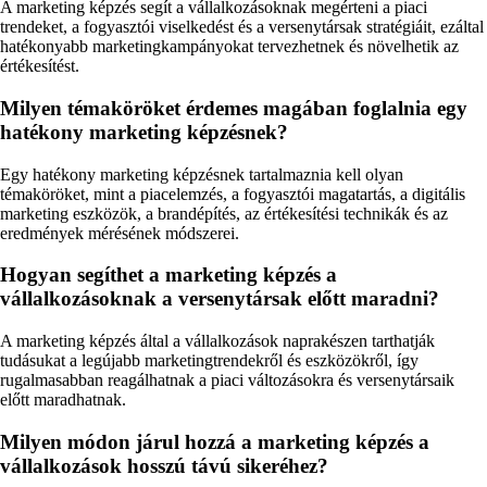
A marketing képzés segít a vállalkozásoknak megérteni a piaci
trendeket, a fogyasztói viselkedést és a versenytársak stratégiáit, ezáltal
hatékonyabb marketingkampányokat tervezhetnek és növelhetik az
értékesítést.
Milyen témaköröket érdemes magában foglalnia egy
hatékony marketing képzésnek?
Egy hatékony marketing képzésnek tartalmaznia kell olyan
témaköröket, mint a piacelemzés, a fogyasztói magatartás, a digitális
marketing eszközök, a brandépítés, az értékesítési technikák és az
eredmények mérésének módszerei.
Hogyan segíthet a marketing képzés a
vállalkozásoknak a versenytársak előtt maradni?
A marketing képzés által a vállalkozások naprakészen tarthatják
tudásukat a legújabb marketingtrendekről és eszközökről, így
rugalmasabban reagálhatnak a piaci változásokra és versenytársaik
előtt maradhatnak.
Milyen módon járul hozzá a marketing képzés a
vállalkozások hosszú távú sikeréhez?