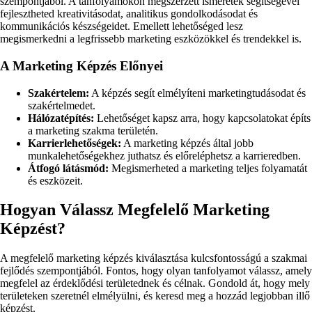
szempontjából. A tanfolyamokon megszerzett ismeretek segítségével
fejlesztheted kreativitásodat, analitikus gondolkodásodat és
kommunikációs készségeidet. Emellett lehetőséged lesz
megismerkedni a legfrissebb marketing eszközökkel és trendekkel is.
A Marketing Képzés Előnyei
Szakértelem:
A képzés segít elmélyíteni marketingtudásodat és
szakértelmedet.
Hálózatépítés:
Lehetőséget kapsz arra, hogy kapcsolatokat építs
a marketing szakma területén.
Karrierlehetőségek:
A marketing képzés által jobb
munkalehetőségekhez juthatsz és előreléphetsz a karrieredben.
Átfogó látásmód:
Megismerheted a marketing teljes folyamatát
és eszközeit.
Hogyan Válassz Megfelelő Marketing
Képzést?
A megfelelő marketing képzés kiválasztása kulcsfontosságú a szakmai
fejlődés szempontjából. Fontos, hogy olyan tanfolyamot válassz, amely
megfelel az érdeklődési területednek és célnak. Gondold át, hogy mely
területeken szeretnél elmélyülni, és keresd meg a hozzád legjobban illő
képzést.