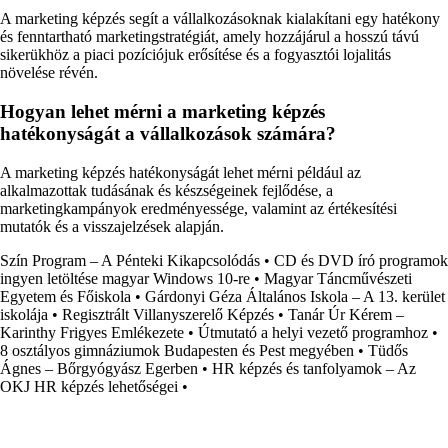
A marketing képzés segít a vállalkozásoknak kialakítani egy hatékony
és fenntartható marketingstratégiát, amely hozzájárul a hosszú távú
sikerükhöz a piaci pozíciójuk erősítése és a fogyasztói lojalitás
növelése révén.
Hogyan lehet mérni a marketing képzés
hatékonyságát a vállalkozások számára?
A marketing képzés hatékonyságát lehet mérni például az
alkalmazottak tudásának és készségeinek fejlődése, a
marketingkampányok eredményessége, valamint az értékesítési
mutatók és a visszajelzések alapján.
Szín Program – A Pénteki Kikapcsolódás
•
CD és DVD író programok
ingyen letöltése magyar Windows 10-re
•
Magyar Táncművészeti
Egyetem és Főiskola
•
Gárdonyi Géza Általános Iskola – A 13. kerület
iskolája
•
Regisztrált Villanyszerelő Képzés
•
Tanár Úr Kérem –
Karinthy Frigyes Emlékezete
•
Útmutató a helyi vezető programhoz
•
8 osztályos gimnáziumok Budapesten és Pest megyében
•
Tüdős
Ágnes – Bőrgyógyász Egerben
•
HR képzés és tanfolyamok – Az
OKJ HR képzés lehetőségei
•