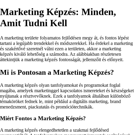
Marketing Képzés: Minden,
Amit Tudni Kell
A marketing területe folyamatos fejlődésen megy át, és fontos lépést
tartani a legújabb trendekkel és módszerekkel. Ha érdekel a marketing
és szakértővé szeretnél válni ezen a területen, akkor a marketing
képzés kiváló lehetőség a számodra. Az alábbiakban részletesen
áttekintjük a marketing képzés fontosságát, jellemzőit és előnyeit.
Mi is Pontosan a Marketing Képzés?
A marketing képzés olyan tanfolyamokat és programokat foglal
magába, amelyek marketinggel kapcsolatos ismereteket és készségeket
nyújtanak a résztvevőknek. Ezek a tanfolyamok általában különböző
témaköröket fednek le, mint például a digitális marketing, brand
menedzsment, piackutatás és promóciótechnikák.
Miért Fontos a Marketing Képzés?
A marketing képzés elengedhetetlen a szakmai fejlődésed