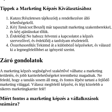
Tippek a Marketing Képzés Kiválasztásához
Kutass:
Részletesen tájékozódj a rendelkezésre álló
lehetőségekről.
Kérj Tanácsot:
Beszélj már tapasztalt marketing szakemberekkel,
és kérj ajánlásokat tőlük.
Érdeklődj:
Ne habozz felvenni a kapcsolatot a képzés
szervezőivel, és érdeklődj a tanfolyam részleteiről.
Összehasonlítás:
Tekintsd át a különböző képzéseket, és válaszd
ki a legmegfelelőbbet az igényeid szerint.
Záró gondolatok
A marketing képzés segítségével szakértővé válhatsz a marketing
területén, és jobb karrierlehetőségeket teremthetsz magadnak. Ne
feledd, hogy a tanulás sosem áll meg, és fontos lépést tartani a fejlődő
marketing világgal. Válassz megfelelő képzést, és lépj közelebb a
sikeres marketingkarrier felé!
Miért fontos a marketing képzés a vállalkozások
számára?