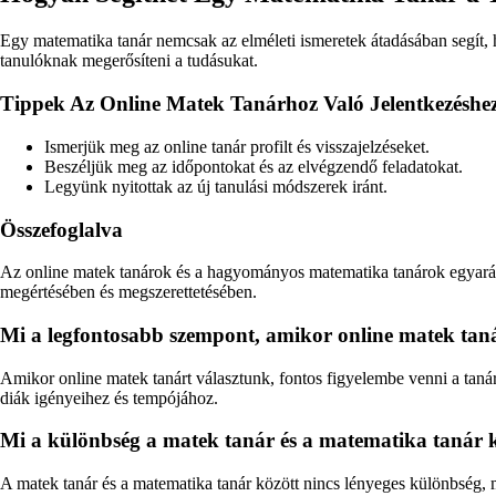
Egy matematika tanár nemcsak az elméleti ismeretek átadásában segít, h
tanulóknak megerősíteni a tudásukat.
Tippek Az Online Matek Tanárhoz Való Jelentkezéshe
Ismerjük meg az online tanár profilt és visszajelzéseket.
Beszéljük meg az időpontokat és az elvégzendő feladatokat.
Legyünk nyitottak az új tanulási módszerek iránt.
Összefoglalva
Az online matek tanárok és a hagyományos matematika tanárok egyaránt 
megértésében és megszerettetésében.
Mi a legfontosabb szempont, amikor online matek tan
Amikor online matek tanárt választunk, fontos figyelembe venni a tanár
diák igényeihez és tempójához.
Mi a különbség a matek tanár és a matematika tanár 
A matek tanár és a matematika tanár között nincs lényeges különbség, m