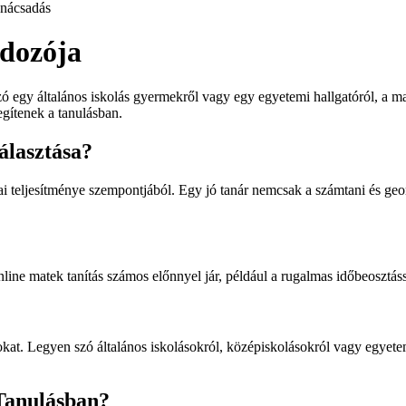
nácsadás
dozója
zó egy általános iskolás gyermekről vagy egy egyetemi hallgatóról, a ma
egítenek a tanulásban.
álasztása?
ai teljesítménye szempontjából. Egy jó tanár nemcsak a számtani és geo
line matek tanítás számos előnnyel jár, például a rugalmas időbeosztáss
at. Legyen szó általános iskolásokról, középiskolásokról vagy egyetemi
Tanulásban?