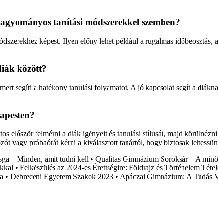
 hagyományos tanítási módszerekkel szemben?
dszerekhez képest. Ilyen előny lehet például a rugalmas időbeosztás, a
diák között?
mert segíti a hatékony tanulási folyamatot. A jó kapcsolat segít a diákn
dapesten?
 először felmérni a diák igényeit és tanulási stílusát, majd körülnézni 
zót vagy próbaórát kérni a kiválasztott tanártól, hogy biztosak lehessü
ga – Minden, amit tudni kell
•
Qualitas Gimnázium Soroksár – A minősé
kkal
•
Felkészülés az 2024-es Érettségire: Földrajz és Történelem Tét
la
•
Debreceni Egyetem Szakok 2023
•
Apáczai Gimnázium: A Tudás V