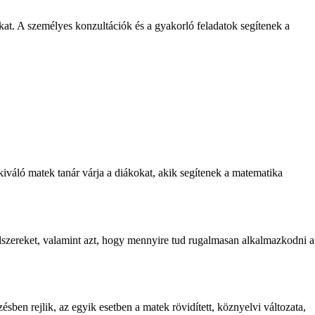
kat. A személyes konzultációk és a gyakorló feladatok segítenek a
váló matek tanár várja a diákokat, akik segítenek a matematika
módszereket, valamint azt, hogy mennyire tud rugalmasan alkalmazkodni a
ben rejlik, az egyik esetben a matek rövidített, köznyelvi változata,