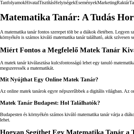
Tanfolyamok
Hivatal
Tisztítás
Helyiségek
Események
Marketing
Raktár
Ta
Matematika Tanár: A Tudás Hor
A matematika tanár fontos szerepet tölt be a diákok életében. Legyen s
környékén is számos kiváló matematika tanár található, akik szívesen s
Miért Fontos a Megfelelő Matek Tanár Kiv
A matek tanár kiválasztása kulcsfontosságú lehet egy tanuló matematik
megszeressék a matematikát.
Mit Nyújthat Egy Online Matek Tanár?
Az online matek tanárok egyre népszerűbbek a digitális világban. Az on
Matek Tanár Budapest: Hol Találhatók?
Budapesten és környékén számos kiváló matematika tanár várja a diákok
lehet.
Hogyan Segíthet Egy Matematika Tanár a 