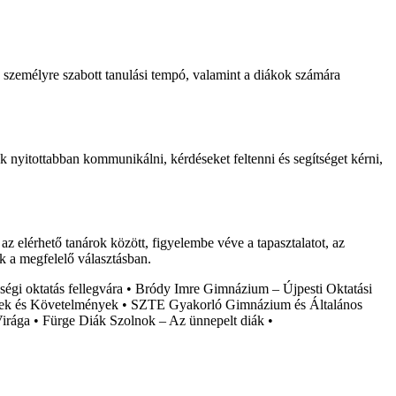
 személyre szabott tanulási tempó, valamint a diákok számára
ak nyitottabban kommunikálni, kérdéseket feltenni és segítséget kérni,
az elérhető tanárok között, figyelembe véve a tapasztalatot, az
nk a megfelelő választásban.
gi oktatás fellegvára
•
Bródy Imre Gimnázium – Újpesti Oktatási
elek és Követelmények
•
SZTE Gyakorló Gimnázium és Általános
irága
•
Fürge Diák Szolnok – Az ünnepelt diák
•