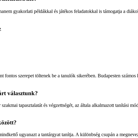
anem gyakorlati példákkal és játékos feladatokkal is támogatja a diáko
z
fontos szerepet töltenek be a tanulók sikerében. Budapesten számos ki
árt választunk?
 szakmai tapasztalatát és végzettségét, az általa alkalmazott tanítási 
között?
indkettő ugyanazt a tantárgyat tanítja. A különbség csupán a megnevezés