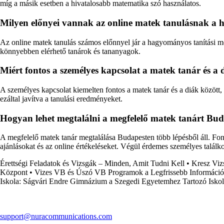
míg a másik esetben a hivatalosabb matematika szó használatos.
Milyen előnyei vannak az online matek tanulásnak a
Az online matek tanulás számos előnnyel jár a hagyományos tanítási mó
könnyebben elérhető tanárok és tananyagok.
Miért fontos a személyes kapcsolat a matek tanár és a 
A személyes kapcsolat kiemelten fontos a matek tanár és a diák között, 
ezáltal javítva a tanulási eredményeket.
Hogyan lehet megtalálni a megfelelő matek tanárt Bu
A megfelelő matek tanár megtalálása Budapesten több lépésből áll. Fontos
ajánlásokat és az online értékeléseket. Végül érdemes személyes találko
Érettségi Feladatok és Vizsgák – Minden, Amit Tudni Kell
•
Kresz Vizs
Központ
•
Vizes VB és Úszó VB Programok a Legfrissebb Információ
Iskola: Ságvári Endre Gimnázium a Szegedi Egyetemhez Tartozó Isko
support@nuracommunications.com