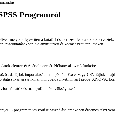
nácsadás
 SPSS Programról
tver, melyet kifejezetten a kutatási és elemzési feladatokhoz terveztek.
n, piackutatásokban, valamint üzleti és kormányzati területeken.
adatok elemzését és értelmezését. Néhány alapvető funkció:
ző adatfájlok importálását, mint például Excel vagy CSV fájlok, majd 
tatisztikai tesztet kínál, mint például kétmintás t-próba, ANOVA, korr
szformálhatók és manipulálhatók szükség esetén.
 igényel. A program teljes körű kihasználása érdekében érdemes részt v