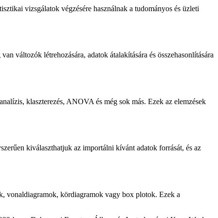
tisztikai vizsgálatok végzésére használnak a tudományos és üzleti
van változók létrehozására, adatok átalakítására és összehasonlítására
ktoranalízis, klaszterezés, ANOVA és még sok más. Ezek az elemzések
erűen kiválaszthatjuk az importálni kívánt adatok forrását, és az
ok, vonaldiagramok, kördiagramok vagy box plotok. Ezek a