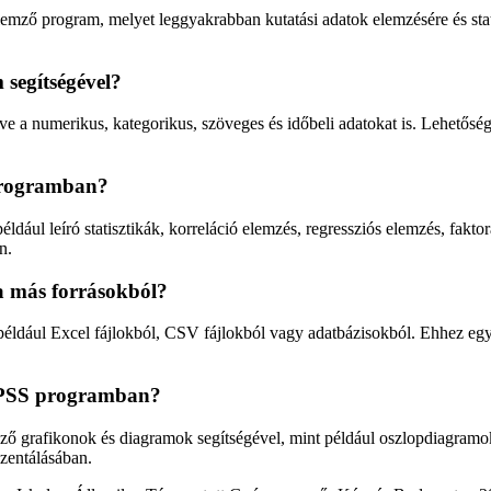
 elemző program, melyet leggyakrabban kutatási adatok elemzésére és sta
 segítségével?
e a numerikus, kategorikus, szöveges és időbeli adatokat is. Lehetőség 
 programban?
éldául leíró statisztikák, korreláció elemzés, regressziós elemzés, fa
n.
a más forrásokból?
éldául Excel fájlokból, CSV fájlokból vagy adatbázisokból. Ehhez egysz
 SPSS programban?
ző grafikonok és diagramok segítségével, mint például oszlopdiagram
zentálásában.