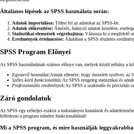
Általános lépések az SPSS használata során:
Adatok importálása:
Töltse fel az adatokat az SPSS-be.
Adatok előkészítése:
Átnézés, hiányzó adatok kezelése, esetleg
Statisztikai elemzések végrehajtása:
Válassza ki a megfelelő sta
Eredmények értelmezése:
Általában a SPSS részletes eredménye
SPSS Program Előnyei
Az SPSS használatának számos előnye van, melyek közül néhány a kö
Egyszerű használat:
Annak ellenére, hogy összetett szoftver, a
Széles körű funkcionalitás:
Az SPSS rengeteg statisztikai és adatk
Professzionális eredmények:
Az SPSS a szaktudás és precizitás s
Záró gondolatok
Az SPSS egy erőteljes eszköz a tudományos kutatások és adatelemzések t
felfedezni a program minden funkcionalitását!
Mi a SPSS program, és mire használják leggyakrabb