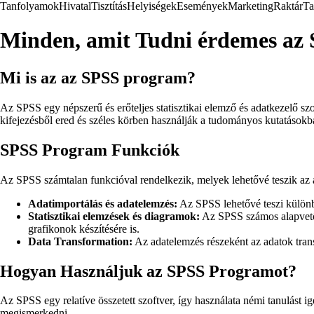
Tanfolyamok
Hivatal
Tisztítás
Helyiségek
Események
Marketing
Raktár
Ta
Minden, amit Tudni érdemes az
Mi is az az SPSS program?
Az SPSS egy népszerű és erőteljes statisztikai elemző és adatkezelő szof
kifejezésből ered és széles körben használják a tudományos kutatásokba
SPSS Program Funkciók
Az SPSS számtalan funkcióval rendelkezik, melyek lehetővé teszik az 
Adatimportálás és adatelemzés:
Az SPSS lehetővé teszi különbö
Statisztikai elemzések és diagramok:
Az SPSS számos alapvető s
grafikonok készítésére is.
Data Transformation:
Az adatelemzés részeként az adatok tran
Hogyan Használjuk az SPSS Programot?
Az SPSS egy relatíve összetett szoftver, így használata némi tanulást
megismerkedni.