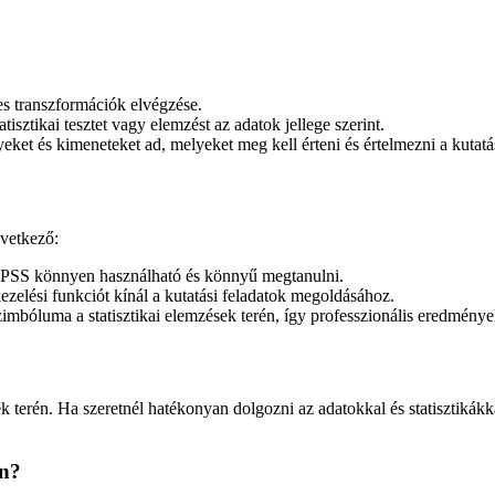
es transzformációk elvégzése.
tisztikai tesztet vagy elemzést az adatok jellege szerint.
ket és kimeneteket ad, melyeket meg kell érteni és értelmezni a kutatá
vetkező:
z SPSS könnyen használható és könnyű megtanulni.
ezelési funkciót kínál a kutatási feladatok megoldásához.
zimbóluma a statisztikai elemzések terén, így professzionális eredménye
erén. Ha szeretnél hatékonyan dolgozni az adatokkal és statisztikákkal
an?