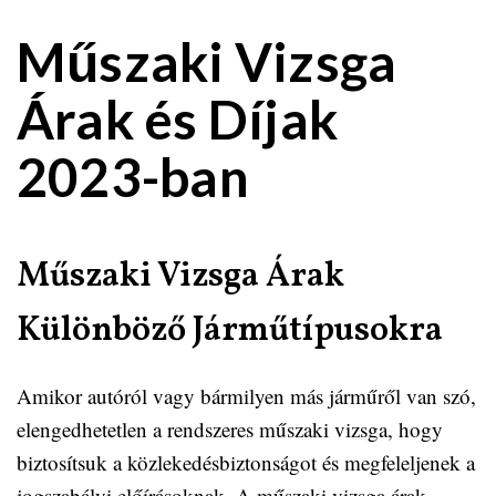
Műszaki Vizsga
Árak és Díjak
2023-ban
Műszaki Vizsga Árak
Különböző Járműtípusokra
Amikor autóról vagy bármilyen más járműről van szó,
elengedhetetlen a rendszeres műszaki vizsga, hogy
biztosítsuk a közlekedésbiztonságot és megfeleljenek a
jogszabályi előírásoknak. A műszaki vizsga árak