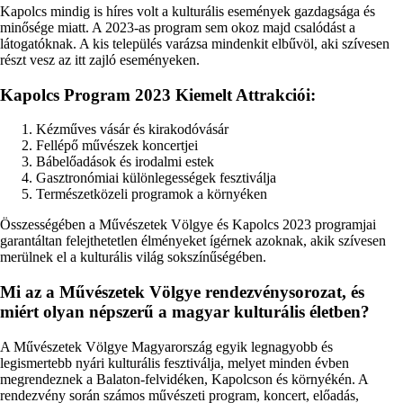
Kapolcs mindig is híres volt a kulturális események gazdagsága és
minősége miatt. A 2023-as program sem okoz majd csalódást a
látogatóknak. A kis település varázsa mindenkit elbűvöl, aki szívesen
részt vesz az itt zajló eseményeken.
Kapolcs Program 2023 Kiemelt Attrakciói:
Kézműves vásár és kirakodóvásár
Fellépő művészek koncertjei
Bábelőadások és irodalmi estek
Gasztronómiai különlegességek fesztiválja
Természetközeli programok a környéken
Összességében a Művészetek Völgye és Kapolcs 2023 programjai
garantáltan felejthetetlen élményeket ígérnek azoknak, akik szívesen
merülnek el a kulturális világ sokszínűségében.
Mi az a Művészetek Völgye rendezvénysorozat, és
miért olyan népszerű a magyar kulturális életben?
A Művészetek Völgye Magyarország egyik legnagyobb és
legismertebb nyári kulturális fesztiválja, melyet minden évben
megrendeznek a Balaton-felvidéken, Kapolcson és környékén. A
rendezvény során számos művészeti program, koncert, előadás,