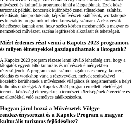
művészeti és kulturális programot kínál a látogatóknak. Ezek közé
tartoznak például koncertek különböző zenei stílusokban, színházi
előadások, táncprodukciók, képzőművészeti kiállítások, workshopok
és interaktív programok minden korosztály számára. A résztvevők
lehetőséget kapnak arra, hogy széles körben megismerjék a magyar és
nemzetközi művészeti szcéna legfrissebb alkotásait és tehetségeit.
Miért érdemes részt venni a Kapolcs 2023 programon,
és milyen élményekkel gazdagodhatnak a látogatók?
A Kapolcs 2023 program részese lenni kiváló lehetőség arra, hogy a
látogatók egyedülálló kulturális és művészeti élményekben
részesüljenek. A program során számos izgalmas esemény, koncert,
előadás és workshop várja a résztvevőket, melyek segítségével
közelebb kerülhetnek a művészetek világához és megismerhetik a helyi
kulturális örökséget. A Kapolcs 2023 program emellett lehetőséget
teremt a közösségi élményekre, a természet közelségének élvezetére és
az alkotókkal való személyes találkozásokra.
Hogyan járul hozzá a Művészetek Völgye
rendezvénysorozat és a Kapolcs Program a magyar
kulturális turizmus fejlődéséhez?