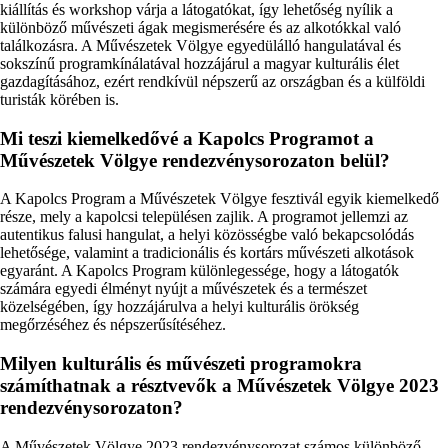
kiállítás és workshop várja a látogatókat, így lehetőség nyílik a
különböző művészeti ágak megismerésére és az alkotókkal való
találkozásra. A Művészetek Völgye egyedülálló hangulatával és
sokszínű programkínálatával hozzájárul a magyar kulturális élet
gazdagításához, ezért rendkívül népszerű az országban és a külföldi
turisták körében is.
Mi teszi kiemelkedővé a Kapolcs Programot a
Művészetek Völgye rendezvénysorozaton belül?
A Kapolcs Program a Művészetek Völgye fesztivál egyik kiemelkedő
része, mely a kapolcsi településen zajlik. A programot jellemzi az
autentikus falusi hangulat, a helyi közösségbe való bekapcsolódás
lehetősége, valamint a tradicionális és kortárs művészeti alkotások
egyaránt. A Kapolcs Program különlegessége, hogy a látogatók
számára egyedi élményt nyújt a művészetek és a természet
közelségében, így hozzájárulva a helyi kulturális örökség
megőrzéséhez és népszerűsítéséhez.
Milyen kulturális és művészeti programokra
számíthatnak a résztvevők a Művészetek Völgye 2023
rendezvénysorozaton?
A Művészetek Völgye 2023 rendezvénysorozat számos különböző