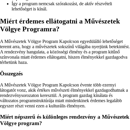
Így a program nemcsak szórakozást, de aktív részvételi
lehetőséget is kínál.
Miért érdemes ellátogatni a Művészetek
Völgye Programra?
A Művészetek Völgye Program Kapolcson egyedülálló lehetőséget
teremt arra, hogy a művészetek sokszínű világába nyerjünk betekintést.
A rendezvény hangulata, a közösségi élmény és a program kitűnő
színvonala miatt érdemes ellátogatni, hiszen élményekkel gazdagodva
térhetünk haza.
Összegzés
A Művészetek Völgye Program Kapolcson évente több ezernyi
látogatót vonz, akik értékes művészeti élményekkel gazdagodhatnak a
rendezvénysorozaton keresztül. A program gazdag kínálata és
változatos programstruktúrája miatt mindenkinek érdemes legalább
egyszer részt venni ezen a kulturális élményen.
Miért népszerű és különleges rendezvény a Művészetek
Völgye program?