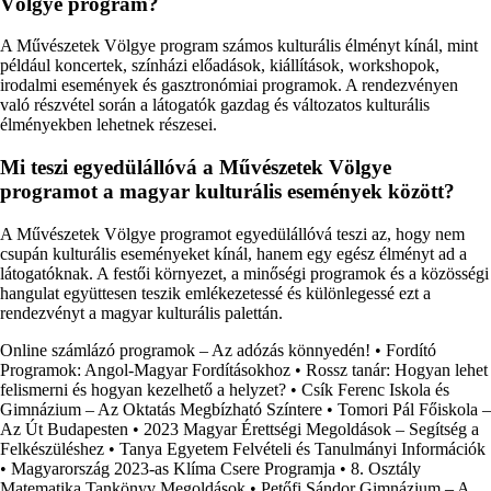
Völgye program?
A Művészetek Völgye program számos kulturális élményt kínál, mint
például koncertek, színházi előadások, kiállítások, workshopok,
irodalmi események és gasztronómiai programok. A rendezvényen
való részvétel során a látogatók gazdag és változatos kulturális
élményekben lehetnek részesei.
Mi teszi egyedülállóvá a Művészetek Völgye
programot a magyar kulturális események között?
A Művészetek Völgye programot egyedülállóvá teszi az, hogy nem
csupán kulturális eseményeket kínál, hanem egy egész élményt ad a
látogatóknak. A festői környezet, a minőségi programok és a közösségi
hangulat együttesen teszik emlékezetessé és különlegessé ezt a
rendezvényt a magyar kulturális palettán.
Online számlázó programok – Az adózás könnyedén!
•
Fordító
Programok: Angol-Magyar Fordításokhoz
•
Rossz tanár: Hogyan lehet
felismerni és hogyan kezelhető a helyzet?
•
Csík Ferenc Iskola és
Gimnázium – Az Oktatás Megbízható Színtere
•
Tomori Pál Főiskola –
Az Út Budapesten
•
2023 Magyar Érettségi Megoldások – Segítség a
Felkészüléshez
•
Tanya Egyetem Felvételi és Tanulmányi Információk
•
Magyarország 2023-as Klíma Csere Programja
•
8. Osztály
Matematika Tankönyv Megoldások
•
Petőfi Sándor Gimnázium – A