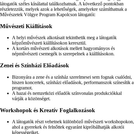
látogatók széles kínálattal találkozhatnak. A következő pontokban
részletezzük, melyek azok a lehetőségek, amelyekre számíthatnak a
Művészetek Völgye Program Kapolcson látogatói:
Művészeti Kiállítások
A helyi művészek alkotásait tekinthetik meg a látogatók
képzőművészeti kiállításokon keresztül.
A kortárs művészeti alkotások mellett hagyományos és
népművészeti csemegék is szerepelnek a kiállításokon.
Zenei és Színházi Előadások
Bizonyára a zene és a színház szerelmesei sem fognak csalódni,
hiszen koncertek, színházi előadások, performanszok színesítik a
programot.
A hazai és nemzetközi előadók színvonalas produkciókkal
várják a közönséget.
Workshopok és Kreatív Foglalkozások
A látogatók részt vehetnek különböző művészeti workshopokon,
ahol a gyerekek és felnőttek egyaránt kipróbálhatják alkotói
képességeiket.