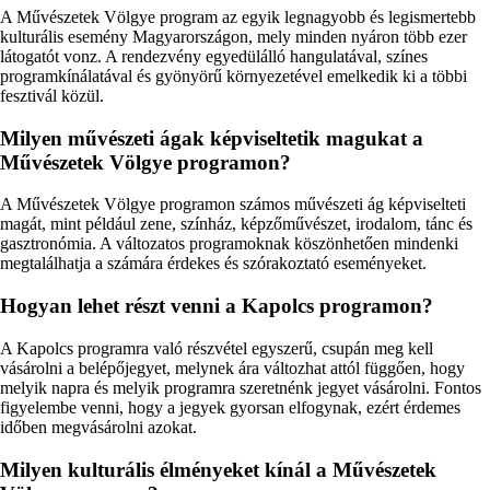
A Művészetek Völgye program az egyik legnagyobb és legismertebb
kulturális esemény Magyarországon, mely minden nyáron több ezer
látogatót vonz. A rendezvény egyedülálló hangulatával, színes
programkínálatával és gyönyörű környezetével emelkedik ki a többi
fesztivál közül.
Milyen művészeti ágak képviseltetik magukat a
Művészetek Völgye programon?
A Művészetek Völgye programon számos művészeti ág képviselteti
magát, mint például zene, színház, képzőművészet, irodalom, tánc és
gasztronómia. A változatos programoknak köszönhetően mindenki
megtalálhatja a számára érdekes és szórakoztató eseményeket.
Hogyan lehet részt venni a Kapolcs programon?
A Kapolcs programra való részvétel egyszerű, csupán meg kell
vásárolni a belépőjegyet, melynek ára változhat attól függően, hogy
melyik napra és melyik programra szeretnénk jegyet vásárolni. Fontos
figyelembe venni, hogy a jegyek gyorsan elfogynak, ezért érdemes
időben megvásárolni azokat.
Milyen kulturális élményeket kínál a Művészetek