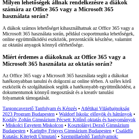
Milyen lehetőségek állnak rendelkezésre a diákok
számára az Office 365 vagy a Microsoft 365
használata során?
A diákok számos lehetőséget kihasználhatnak az Office 365 vagy a
Microsoft 365 használata során, például csoportmunka lehetőségek,
online együttműködési eszközök, prezentációk készítése, valamint
az oktatási anyagok könnyű elérhetősége.
Miért érdemes a diákoknak az Office 365 vagy a
Microsoft 365 használata az oktatás során?
Az Office 365 vagy a Microsoft 365 használata segíti a diákokat
hatékonyabban tanulni és dolgozni az online térben. A széles körű
eszközök és szolgáltatások segítik a hatékonyabb együttműködést, a
dokumentumok könnyű megosztását és a kreatív tanulási
folyamatok támogatását.
Targoncavezető Tanfolyam és Képzés
•
Atlétikai Világbajnokság
2023 Program Budapesten
•
Waldorf Iskola: előnyök és hátrányok
•
Kodály Zoltán Gimnázium Pécsett: Kitűnő oktatás és hagyományok
•
Miskolci Egyetem Miskolcon
•
Kosztolányi Dezső Gimnázium
Budapesten
•
Karinthy Frigyes Gimnázium Budapesten
•
Családfa
Kutatás: Kiterjedt Útmutató
•
Szempillaépítő Tanfolyamok: