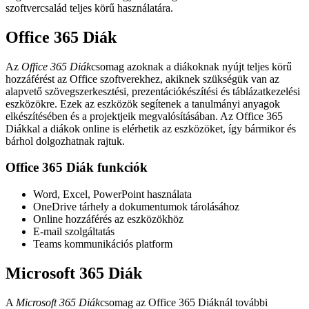
szoftvercsalád teljes körű használatára.
Office 365 Diák
Az
Office 365 Diák
csomag azoknak a diákoknak nyújt teljes körű
hozzáférést az Office szoftverekhez, akiknek szükségük van az
alapvető szövegszerkesztési, prezentációkészítési és táblázatkezelési
eszközökre. Ezek az eszközök segítenek a tanulmányi anyagok
elkészítésében és a projektjeik megvalósításában. Az Office 365
Diákkal a diákok online is elérhetik az eszközöket, így bármikor és
bárhol dolgozhatnak rajtuk.
Office 365 Diák funkciók
Word, Excel, PowerPoint használata
OneDrive tárhely a dokumentumok tárolásához
Online hozzáférés az eszközökhöz
E-mail szolgáltatás
Teams kommunikációs platform
Microsoft 365 Diák
A
Microsoft 365 Diák
csomag az Office 365 Diáknál további