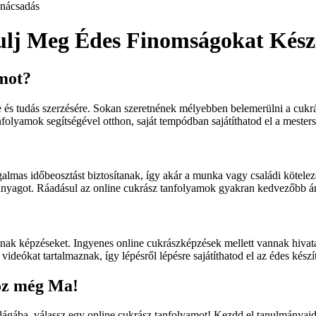
nácsadás
lj Meg Édes Finomságokat Készí
mot?
s tudás szerzésére. Sokan szeretnének mélyebben belemerülni a cukrás
lyamok segítségével otthon, saját tempódban sajátíthatod el a mestersé
mas időbeosztást biztosítanak, így akár a munka vagy családi kötelezet
nanyagot. Ráadásul az online cukrász tanfolyamok gyakran kedvezőbb á
ak képzéseket. Ingyenes online cukrászképzések mellett vannak hivata
videókat tartalmaznak, így lépésről lépésre sajátíthatod el az édes készít
oz még Ma!
lágába, válassz egy online cukrász tanfolyamot! Kezdd el tanulmányaidat