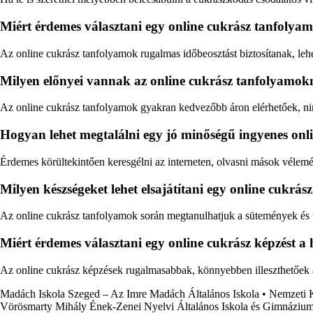
Miért érdemes választani egy online cukrász tanfolya
Az online cukrász tanfolyamok rugalmas időbeosztást biztosítanak, lehet
Milyen előnyei vannak az online cukrász tanfolyamok
Az online cukrász tanfolyamok gyakran kedvezőbb áron elérhetőek, nin
Hogyan lehet megtalálni egy jó minőségű ingyenes onl
Érdemes körültekintően keresgélni az interneten, olvasni mások vélemény
Milyen készségeket lehet elsajátítani egy online cukrá
Az online cukrász tanfolyamok során megtanulhatjuk a sütemények és tor
Miért érdemes választani egy online cukrász képzést 
Az online cukrász képzések rugalmasabbak, könnyebben illeszthetőek a m
Madách Iskola Szeged – Az Imre Madách Általános Iskola
•
Nemzeti 
Vörösmarty Mihály Ének-Zenei Nyelvi Általános Iskola és Gimnáziu