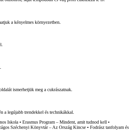
íthatjuk a kényelmes környezetben.
l.
.
 oldalát ismerhetjük meg a cukrászatnak.
n a legújabb trendekkel és technikákkal.
nos Iskola
•
Erasmus Program – Mindent, amit tudnod kell
•
zágos Széchenyi Könyvtár – Az Ország Kincse
•
Fodrász tanfolyam és