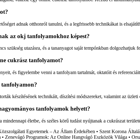
mot?
őséget adnak otthonról tanulni, és a legfrissebb technikákat is elsaját
nak az okj tanfolyamokhoz képest?
cs szükség utazásra, és a tananyagot saját tempónkban dolgozhatjuk fe
ine cukrász tanfolyamot?
eit, és figyelembe venni a tanfolyam tartalmát, oktatóit és referenciáit
sz tanfolyamon?
ták készítésének technikáit, díszítési módszereket, valamint az üzleti
a hagyományos tanfolyamok helyett?
indennapi életbe, és széles körű tudást nyújtanak a cukrászat területé
Közszolgálati Egyetemek – Az Állam Érdekében
•
Szent Korona Általá
m
•
Zenevágó Programok: Az Online Hangvágó Eszközök Világa
•
Ors