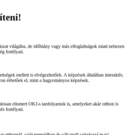
teni!
zat világába, de időhiány vagy más elfoglaltságok miatt nehezen
g fortélyait.
tségek mellett is elvégezhetőek. A képzések általában interaktív,
ron érhetőek el, mint a hagyományos képzések.
losan elismert OKJ-s tanfolyamok is, amelyeket akár otthon is
és fortélyait.
 otthonról, saját tempódban és válj profi cukrászzá te is!