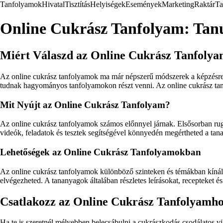
Tanfolyamok
Hivatal
Tisztítás
Helyiségek
Események
Marketing
Raktár
Ta
Online Cukrász Tanfolyam: Tanu
Miért Válaszd az Online Cukrász Tanfolya
Az online cukrász tanfolyamok ma már népszerű módszerek a képzésre é
tudnak hagyományos tanfolyamokon részt venni. Az online cukrász tanfo
Mit Nyújt az Online Cukrász Tanfolyam?
Az online cukrász tanfolyamok számos előnnyel járnak. Elsősorban rugal
videók, feladatok és tesztek segítségével könnyedén megértheted a ta
Lehetőségek az Online Cukrász Tanfolyamokban
Az online cukrász tanfolyamok különböző szinteken és témákban kínáln
elvégezheted. A tananyagok általában részletes leírásokat, recepteket és 
Csatlakozz az Online Cukrász Tanfolyamh
Ha te is szeretnél mélyebben belecsábulni a cukrászkodás csodálatos vi