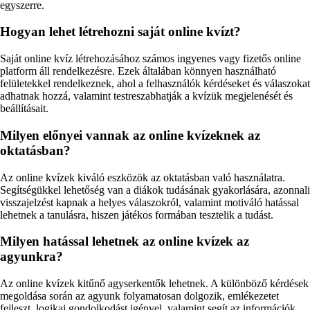
egyszerre.
Hogyan lehet létrehozni saját online kvízt?
Saját online kvíz létrehozásához számos ingyenes vagy fizetős online
platform áll rendelkezésre. Ezek általában könnyen használható
felületekkel rendelkeznek, ahol a felhasználók kérdéseket és válaszokat
adhatnak hozzá, valamint testreszabhatják a kvízük megjelenését és
beállításait.
Milyen előnyei vannak az online kvízeknek az
oktatásban?
Az online kvízek kiváló eszközök az oktatásban való használatra.
Segítségükkel lehetőség van a diákok tudásának gyakorlására, azonnali
visszajelzést kapnak a helyes válaszokról, valamint motiváló hatással
lehetnek a tanulásra, hiszen játékos formában tesztelik a tudást.
Milyen hatással lehetnek az online kvízek az
agyunkra?
Az online kvízek kitűnő agyserkentők lehetnek. A különböző kérdések
megoldása során az agyunk folyamatosan dolgozik, emlékezetet
fejleszt, logikai gondolkodást igényel, valamint segít az információk