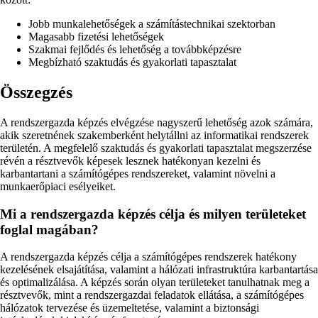
Jobb munkalehetőségek a számítástechnikai szektorban
Magasabb fizetési lehetőségek
Szakmai fejlődés és lehetőség a továbbképzésre
Megbízható szaktudás és gyakorlati tapasztalat
Összegzés
A rendszergazda képzés elvégzése nagyszerű lehetőség azok számára,
akik szeretnének szakemberként helytállni az informatikai rendszerek
területén. A megfelelő szaktudás és gyakorlati tapasztalat megszerzése
révén a résztvevők képesek lesznek hatékonyan kezelni és
karbantartani a számítógépes rendszereket, valamint növelni a
munkaerőpiaci esélyeiket.
Mi a rendszergazda képzés célja és milyen területeket
foglal magában?
A rendszergazda képzés célja a számítógépes rendszerek hatékony
kezelésének elsajátítása, valamint a hálózati infrastruktúra karbantartása
és optimalizálása. A képzés során olyan területeket tanulhatnak meg a
résztvevők, mint a rendszergazdai feladatok ellátása, a számítógépes
hálózatok tervezése és üzemeltetése, valamint a biztonsági