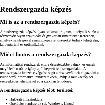
Rendszergazda képzés
Mi is az a rendszergazda képzés?
A rendszergazda képzés olyan szakmai program, amelynek során a
résztvevők olyan szaktudást és gyakorlati ismereteket szereznek,
amelyek segítségével számítógépes rendszereket tudnak felügyelni,
karbantartani és optimalizálni.
Miért fontos a rendszergazda képzés?
Az informatikai rendszerek egyre összetettebbé válnak, és ennek
megfelelően nő az igény a jól képzett rendszergazdákra. A
rendszergazda képzés elvégzése segít a résztvevőknek eligazodni a
különböző informatikai rendszerekben, javítja a munkaerőpiaci
esélyeiket és lehetőséget ad a szakmai fejlődésre.
A rendszergazda képzés főbb területei:
Hálózati infrastruktúra
Operációs rendszerek (pl. Windows, Linux)