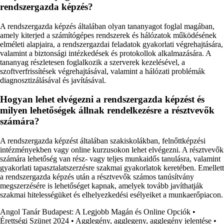
rendszergazda képzés?
A rendszergazda képzés általában olyan tananyagot foglal magában,
amely kiterjed a számítógépes rendszerek és hálózatok működésének
elméleti alapjaira, a rendszergazdai feladatok gyakorlati végrehajtására,
valamint a biztonsági intézkedések és protokollok alkalmazására. A
tananyag részletesen foglalkozik a szerverek kezelésével, a
szoftverfrissítések végrehajtásával, valamint a hálózati problémák
diagnosztizálásával és javításával.
Hogyan lehet elvégezni a rendszergazda képzést és
milyen lehetőségek állnak rendelkezésre a résztvevők
számára?
A rendszergazda képzést általában szakiskolákban, felnőttképzési
intézményekben vagy online kurzusokon lehet elvégezni. A résztvevők
számára lehetőség van rész- vagy teljes munkaidős tanulásra, valamint
gyakorlati tapasztalatszerzésre szakmai gyakorlatok keretében. Emellett
a rendszergazda képzés után a résztvevők számos tanúsítvány
megszerzésére is lehetőséget kapnak, amelyek tovább javíthatják
szakmai hitelességüket és elhelyezkedési esélyeiket a munkaerőpiacon.
Angol Tanár Budapest: A Legjobb Magán és Online Opciók
•
Érettségi Szünet 2024
•
Agglegény, agglegeny, agglegény jelentése
•