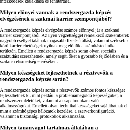
intézkedések kialakítása és fenntartása.
Milyen előnyei vannak a rendszergazda képzés
elvégzésének a szakmai karrier szempontjából?
A rendszergazda képzés elvégzése számos előnnyel jár a szakmai
karrier szempontjából. Az ilyen végzettséggel rendelkező szakemberek
nagyobb eséllyel találnak magasabb fizetésű állást, valamint szélesebb
körű karrierlehetőségek nyílnak meg előttük a számítástechnika
területén. Emellett a rendszergazda képzés során olyan speciális
szaktudást szerezhetnek, amely segíti őket a gyorsabb fejlődésben és a
szakmai elismertség elérésében.
Milyen készségeket fejleszthetnek a résztvevők a
rendszergazda képzés során?
A rendszergazda képzés során a résztvevők számos fontos készséget
fejleszthetnek ki, mint például a problémamegoldó képességüket, a
rendszerszemléletüket, valamint a csapatmunkára való
alkalmasságukat. Emellett olyan technikai készségeket sajátíthatnak el,
mint a számítógépes hálózatok kezelése, a szerverkonfiguráció,
valamint a biztonsági protokollok alkalmazása.
Milyen tananyagot tartalmaz általában a