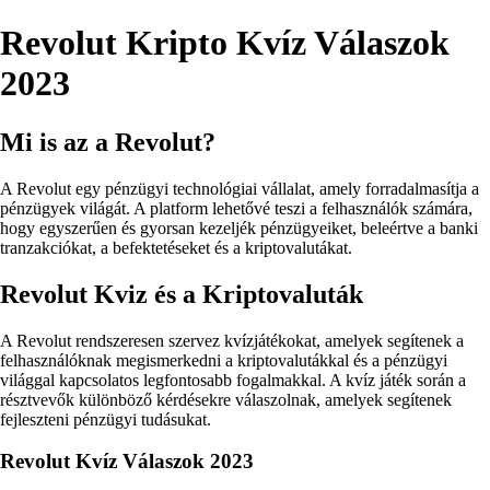
Revolut Kripto Kvíz Válaszok
2023
Mi is az a Revolut?
A Revolut egy pénzügyi technológiai vállalat, amely forradalmasítja a
pénzügyek világát. A platform lehetővé teszi a felhasználók számára,
hogy egyszerűen és gyorsan kezeljék pénzügyeiket, beleértve a banki
tranzakciókat, a befektetéseket és a kriptovalutákat.
Revolut Kviz és a Kriptovaluták
A Revolut rendszeresen szervez kvízjátékokat, amelyek segítenek a
felhasználóknak megismerkedni a kriptovalutákkal és a pénzügyi
világgal kapcsolatos legfontosabb fogalmakkal. A kvíz játék során a
résztvevők különböző kérdésekre válaszolnak, amelyek segítenek
fejleszteni pénzügyi tudásukat.
Revolut Kvíz Válaszok 2023