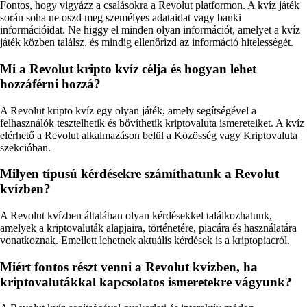
Fontos, hogy vigyázz a csalásokra a Revolut platformon. A kvíz játék
során soha ne oszd meg személyes adataidat vagy banki
információidat. Ne higgy el minden olyan információt, amelyet a kvíz
játék közben találsz, és mindig ellenőrizd az információ hitelességét.
Mi a Revolut kripto kvíz célja és hogyan lehet
hozzáférni hozzá?
A Revolut kripto kvíz egy olyan játék, amely segítségével a
felhasználók tesztelhetik és bővíthetik kriptovaluta ismereteiket. A kvíz
elérhető a Revolut alkalmazáson belül a Közösség vagy Kriptovaluta
szekcióban.
Milyen típusú kérdésekre számíthatunk a Revolut
kvízben?
A Revolut kvízben általában olyan kérdésekkel találkozhatunk,
amelyek a kriptovaluták alapjaira, történetére, piacára és használatára
vonatkoznak. Emellett lehetnek aktuális kérdések is a kriptopiacról.
Miért fontos részt venni a Revolut kvízben, ha
kriptovalutákkal kapcsolatos ismeretekre vágyunk?