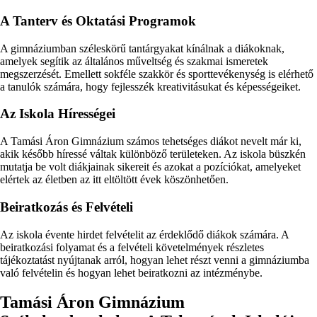
A Tanterv és Oktatási Programok
A gimnáziumban széleskörű tantárgyakat kínálnak a diákoknak,
amelyek segítik az általános műveltség és szakmai ismeretek
megszerzését. Emellett sokféle szakkör és sporttevékenység is elérhető
a tanulók számára, hogy fejlesszék kreativitásukat és képességeiket.
Az Iskola Hírességei
A Tamási Áron Gimnázium számos tehetséges diákot nevelt már ki,
akik később híressé váltak különböző területeken. Az iskola büszkén
mutatja be volt diákjainak sikereit és azokat a pozíciókat, amelyeket
elértek az életben az itt eltöltött évek köszönhetően.
Beiratkozás és Felvételi
Az iskola évente hirdet felvételit az érdeklődő diákok számára. A
beiratkozási folyamat és a felvételi követelmények részletes
tájékoztatást nyújtanak arról, hogyan lehet részt venni a gimnáziumba
való felvételin és hogyan lehet beiratkozni az intézménybe.
Tamási Áron Gimnázium