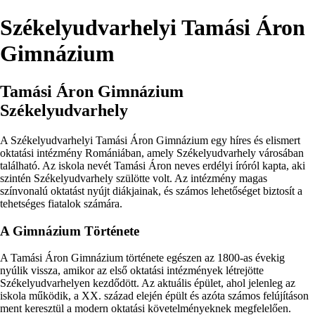
Székelyudvarhelyi Tamási Áron
Gimnázium
Tamási Áron Gimnázium
Székelyudvarhely
A Székelyudvarhelyi Tamási Áron Gimnázium egy híres és elismert
oktatási intézmény Romániában, amely Székelyudvarhely városában
található. Az iskola nevét Tamási Áron neves erdélyi íróról kapta, aki
szintén Székelyudvarhely szülötte volt. Az intézmény magas
színvonalú oktatást nyújt diákjainak, és számos lehetőséget biztosít a
tehetséges fiatalok számára.
A Gimnázium Története
A Tamási Áron Gimnázium története egészen az 1800-as évekig
nyúlik vissza, amikor az első oktatási intézmények létrejötte
Székelyudvarhelyen kezdődött. Az aktuális épület, ahol jelenleg az
iskola működik, a XX. század elején épült és azóta számos felújításon
ment keresztül a modern oktatási követelményeknek megfelelően.