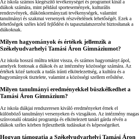
Az iskola számos kiegészítő tevékenységet és programot kínál a
diákok számára, mint például sportesemények, kulturális
rendezvények, diákönkormányzati tevékenységek, valamint
tanulmányi és szakmai versenyek részvételének lehetőségét. Ezek a
lehetőségek széles körű fejlődést és tapasztalatszerzést biztosítanak a
diákoknak.
Milyen hagyományok és értékek jellemzik a
Székelyudvarhelyi Tamási Áron Gimnáziumot?
Az iskola hosszú múltra tekint vissza, és számos hagyományt ápol,
amelyek fontosak a diákok és az intézmény közössége számára. Az
értékek közé tartozik a tudás iránti elkötelezettség, a kultúra és a
hagyományok tisztelete, valamint a közösségi szellem erősítése.
Milyen tanulmányi eredményekkel büszkélkedhet a
Tamási Áron Gimnázium?
Az iskola diákjai rendszeresen kiváló eredményeket érnek el
különböző tanulmányi versenyeken és vizsgákon. Az intézmény magas
színvonalú oktatási programja és elkötelezett tanári gárda révén a
diákok széles körben fejleszthetik tudásukat és képességeiket.
Hogyan támogatja a Székelyudvarhelyi Tamási Áron