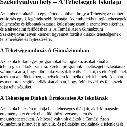
Székelyudvarhely – A Tehetségek Iskolája
Az emberek általában egyetértenek abban, hogy a Tehetség az emberi
erőforrás egyik legértékesebb formája. Az emberekben rejlő tehetségek
felismerése és kibontakoztatása kulcsfontosságú a személyes sikerhez
és a társadalmi fejlődéshez is. A Tamási Áron Gimnázium
Székelyudvarhelyen kiemelt figyelmet fordít a diákok tehetségeinek
felismerésére és fejlesztésére.
A Tehetséggondozás A Gimnáziumban
Az iskola különleges programokat és foglalkozásokat kínál a
tehetséges diákok számára. Ezek a programok lehetőséget biztosítanak
számukra arra, hogy kibontakoztassák kreativitásukat, és elmélyüljenek
azokban a területekben, amelyekben kiemelkedőek lehetnek. A tanárok
és mentorok segítik a diákokat abban, hogy felfedezzék és fejlesszék
saját tehetségüket.
A Tehetséges Diákok Értékesítése Az Iskolának
Az iskola büszkén mutatja be a tehetséges diákjait, akik kimagasló
eredményeket érnek el a különböző versenyeken és
megmérettetéseken. A híressé vált volt diákok a Tamási Áron
Gimnázium hírnevét is növelik, és példaként szolgálnak a jelenlegi és