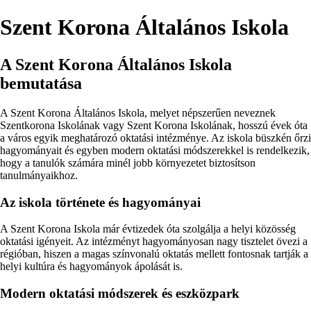
Szent Korona Általános Iskola
A Szent Korona Általános Iskola
bemutatása
A Szent Korona Általános Iskola, melyet népszerűen neveznek
Szentkorona Iskolának vagy Szent Korona Iskolának, hosszú évek óta
a város egyik meghatározó oktatási intézménye. Az iskola büszkén őrzi
hagyományait és egyben modern oktatási módszerekkel is rendelkezik,
hogy a tanulók számára minél jobb környezetet biztosítson
tanulmányaikhoz.
Az iskola története és hagyományai
A Szent Korona Iskola már évtizedek óta szolgálja a helyi közösség
oktatási igényeit. Az intézményt hagyományosan nagy tisztelet övezi a
régióban, hiszen a magas színvonalú oktatás mellett fontosnak tartják a
helyi kultúra és hagyományok ápolását is.
Modern oktatási módszerek és eszközpark