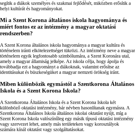
segítik a diákok személyes és szakmai fejlődését, miközben erősítik a
helyi kultúrát és hagyományokat.
Mi a Szent Korona általános iskola hagyománya és
miért fontos ez az intézmény a magyar oktatási
rendszerben?
A Szent Korona általános iskola hagyománya a magyar kultúra és
történelem iránti elkötelezettséget tükrözi. Az intézmény neve a magyar
történelem egyik legfontosabb szimbólumára, a Szent Koronára utal,
amely a magyar államiság jelképe. Az iskola célja, hogy ápolja és
továbbadja ezt a hagyományt a diákoknak, valamint erősítse az
identitásukat és büszkeségüket a magyar nemzeti örökség iránt.
Miben különbözik egymástól a Szentkorona Általános
Iskola és a Szent Korona Iskola?
A Szentkorona Általános Iskola és a Szent Korona Iskola két
különböző oktatási intézmény, bár névben hasonlítanak egymásra. A
Szentkorona Általános Iskola általános iskolai oktatást nyújt, míg a
Szent Korona Iskola valószínűleg egy másik típusú oktatási intézmény
vagy szervezet lehet, amely más területeken vagy korosztályok
számára kínál oktatást vagy szolgáltatásokat.