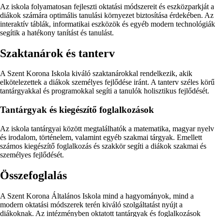
Az iskola folyamatosan fejleszti oktatási módszereit és eszközparkját a
diákok számára optimális tanulási környezet biztosítása érdekében. Az
interaktív táblák, informatikai eszközök és egyéb modern technológiák
segítik a hatékony tanítást és tanulást.
Szaktanárok és tanterv
A Szent Korona Iskola kiváló szaktanárokkal rendelkezik, akik
elkötelezettek a diákok személyes fejlődése iránt. A tanterv széles körű
tantárgyakkal és programokkal segíti a tanulók holisztikus fejlődését.
Tantárgyak és kiegészítő foglalkozások
Az iskola tantárgyai között megtalálhatók a matematika, magyar nyelv
és irodalom, történelem, valamint egyéb szakmai tárgyak. Emellett
számos kiegészítő foglalkozás és szakkör segíti a diákok szakmai és
személyes fejlődését.
Összefoglalás
A Szent Korona Általános Iskola mind a hagyományok, mind a
modern oktatási módszerek terén kiváló szolgáltatást nyújt a
diákoknak. Az intézményben oktatott tantárgyak és foglalkozások