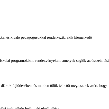
okkal és kiváló pedagógusokkal rendelkezik, akik kiemelkedő
 iskolai programokban, rendezvényeken, amelyek segítik az összetartást
a diákok fejlődésében, és minden tőlük telhetőt megtesznek azért, hogy
ési területükön belül való elmélyülésre.