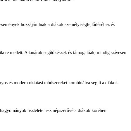
 események hozzájárulnak a diákok személyiségfejlődéséhez és
ikere mellett. A tanárok segítőkészek és támogatóak, mindig szívesen
nyos és modern oktatási módszereket kombinálva segíti a diákok
a hagyományok tisztelete tesz népszerűvé a diákok körében.