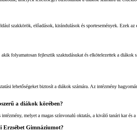
éldául szakkörök, előadások, kirándulások és sportesemények. Ezek az
kik folyamatosan fejlesztik szaktudásukat és elkötelezettek a diákok s
tatási lehetőségeket biztosít a diákok számára. Az intézmény hagyomá
pszerű a diákok körében?
 intézmény, melyet a magas színvonalú oktatás, a kiváló tanári kar és 
yi Erzsébet Gimnáziumot?