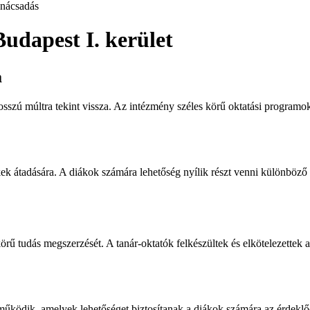
nácsadás
udapest I. kerület
a
osszú múltra tekint vissza. Az intézmény széles körű oktatási program
kek átadására. A diákok számára lehetőség nyílik részt venni különböző
örű tudás megszerzését. A tanár-oktatók felkészültek és elkötelezettek 
űködik, amelyek lehetőséget biztosítanak a diákok számára az érdeklőd