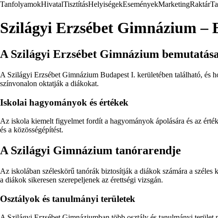
Tanfolyamok
Hivatal
Tisztítás
Helyiségek
Események
Marketing
Raktár
Ta
Szilágyi Erzsébet Gimnázium – B
A Szilágyi Erzsébet Gimnázium bemutatás
A Szilágyi Erzsébet Gimnázium Budapest I. kerületében található, és h
színvonalon oktatják a diákokat.
Iskolai hagyományok és értékek
Az iskola kiemelt figyelmet fordít a hagyományok ápolására és az érté
és a közösségépítést.
A Szilágyi Gimnázium tanórarendje
Az iskolában széleskörű tanórák biztosítják a diákok számára a széles k
a diákok sikeresen szerepeljenek az érettségi vizsgán.
Osztályok és tanulmányi területek
A Szilágyi Erzsébet Gimnáziumban több osztály és tanulmányi terület m