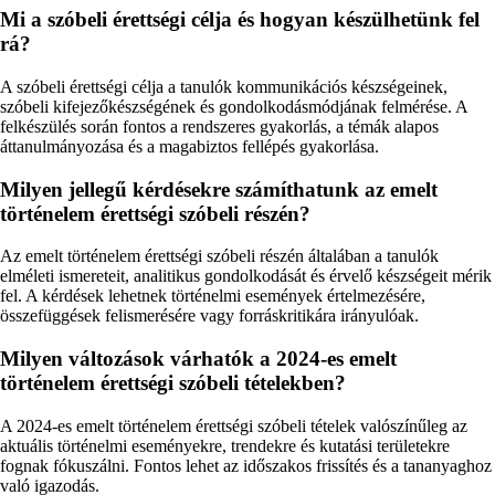
Mi a szóbeli érettségi célja és hogyan készülhetünk fel
rá?
A szóbeli érettségi célja a tanulók kommunikációs készségeinek,
szóbeli kifejezőkészségének és gondolkodásmódjának felmérése. A
felkészülés során fontos a rendszeres gyakorlás, a témák alapos
áttanulmányozása és a magabiztos fellépés gyakorlása.
Milyen jellegű kérdésekre számíthatunk az emelt
történelem érettségi szóbeli részén?
Az emelt történelem érettségi szóbeli részén általában a tanulók
elméleti ismereteit, analitikus gondolkodását és érvelő készségeit mérik
fel. A kérdések lehetnek történelmi események értelmezésére,
összefüggések felismerésére vagy forráskritikára irányulóak.
Milyen változások várhatók a 2024-es emelt
történelem érettségi szóbeli tételekben?
A 2024-es emelt történelem érettségi szóbeli tételek valószínűleg az
aktuális történelmi eseményekre, trendekre és kutatási területekre
fognak fókuszálni. Fontos lehet az időszakos frissítés és a tananyaghoz
való igazodás.