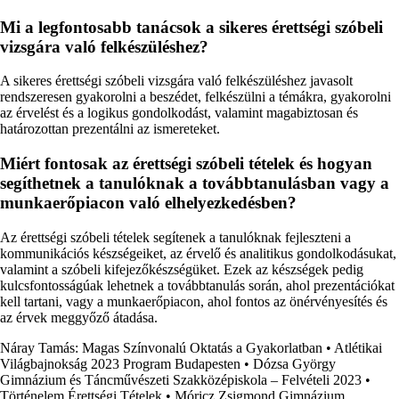
Mi a legfontosabb tanácsok a sikeres érettségi szóbeli
vizsgára való felkészüléshez?
A sikeres érettségi szóbeli vizsgára való felkészüléshez javasolt
rendszeresen gyakorolni a beszédet, felkészülni a témákra, gyakorolni
az érvelést és a logikus gondolkodást, valamint magabiztosan és
határozottan prezentálni az ismereteket.
Miért fontosak az érettségi szóbeli tételek és hogyan
segíthetnek a tanulóknak a továbbtanulásban vagy a
munkaerőpiacon való elhelyezkedésben?
Az érettségi szóbeli tételek segítenek a tanulóknak fejleszteni a
kommunikációs készségeiket, az érvelő és analitikus gondolkodásukat,
valamint a szóbeli kifejezőkészségüket. Ezek az készségek pedig
kulcsfontosságúak lehetnek a továbbtanulás során, ahol prezentációkat
kell tartani, vagy a munkaerőpiacon, ahol fontos az önérvényesítés és
az érvek meggyőző átadása.
Náray Tamás: Magas Színvonalú Oktatás a Gyakorlatban
•
Atlétikai
Világbajnokság 2023 Program Budapesten
•
Dózsa György
Gimnázium és Táncművészeti Szakközépiskola – Felvételi 2023
•
Történelem Érettségi Tételek
•
Móricz Zsigmond Gimnázium