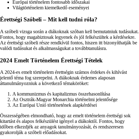
Európai történelem fontosabb időszakai
Világtörténelem kiemelkedő eseményei
Érettségi Szóbeli – Mit kell tudni róla?
A szóbeli vizsga során a diákoknak szóban kell bemutatniuk tudásukat.
Fontos, hogy magabiztosak legyenek és jól felkészültek a kérdésekre.
Az érettségi szóbeli része rendkívül fontos, hiszen itt bizonyíthatják be
valódi tudásukat és alkalmasságukat a továbbtanulásra.
2024 Emelt Történelem Érettségi Tételek
A 2024-es emelt történelem érettségin számos érdekes és kihívást
jelentő téma fog szerepelni. A diákoknak érdemes alaposan
áttanulmányozniuk a következő témaköröket:
A kommunizmus és kapitalizmus összehasonlítása
Az Osztrák-Magyar Monarchia történelmi jelentősége
Az Európai Unió történetének alapkérdései
Összességében elmondható, hogy az emelt történelem érettségi sok
kitartást és alapos felkészülést igényel a diákoktól. Fontos, hogy
időben elkezdjék az anyagok tanulmányozását, és rendszeresen
gyakorolják a szóbeli előadásokat.