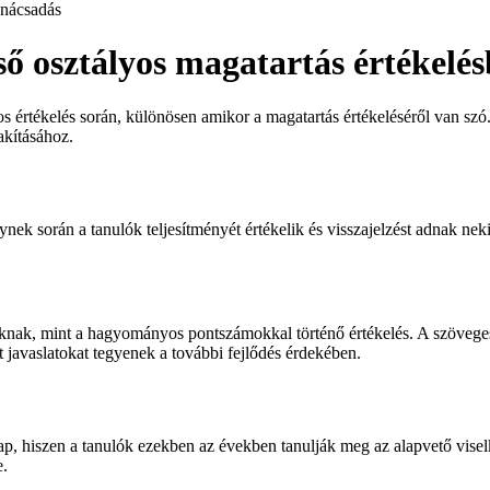
nácsadás
lső osztályos magatartás értékelé
 értékelés során, különösen amikor a magatartás értékeléséről van szó. 
akításához.
lynek során a tanulók teljesítményét értékelik és visszajelzést adnak n
ulóknak, mint a hagyományos pontszámokkal történő értékelés. A szövege
t javaslatokat tegyenek a további fejlődés érdekében.
kap, hiszen a tanulók ezekben az években tanulják meg az alapvető vise
e.