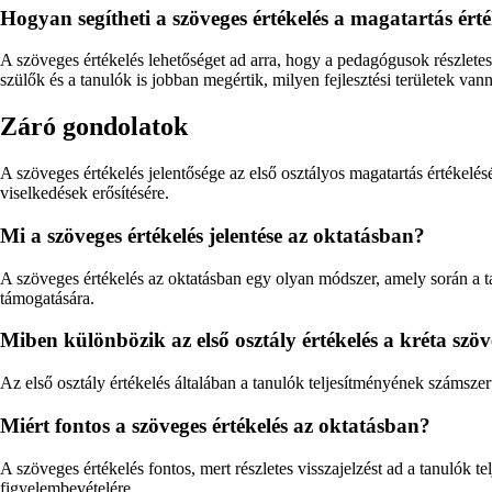
Hogyan segítheti a szöveges értékelés a magatartás érté
A szöveges értékelés lehetőséget ad arra, hogy a pedagógusok részletes
szülők és a tanulók is jobban megértik, milyen fejlesztési területek v
Záró gondolatok
A szöveges értékelés jelentősége az első osztályos magatartás értékelé
viselkedések erősítésére.
Mi a szöveges értékelés jelentése az oktatásban?
A szöveges értékelés az oktatásban egy olyan módszer, amely során a taná
támogatására.
Miben különbözik az első osztály értékelés a kréta szöve
Az első osztály értékelés általában a tanulók teljesítményének számszer
Miért fontos a szöveges értékelés az oktatásban?
A szöveges értékelés fontos, mert részletes visszajelzést ad a tanulók 
figyelembevételére.