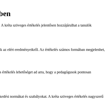
sben
A kréta szöveges értékelés jelentősen hozzájárulhat a tanulók
ekik az elért eredményeikről. Az értékelés számos formában megjelenhet,
s értékelés lehetőséget ad arra, hogy a pedagógusok pontosan
lkedési normákat és szabályokat. A kréta szöveges értékelés nagyszerű