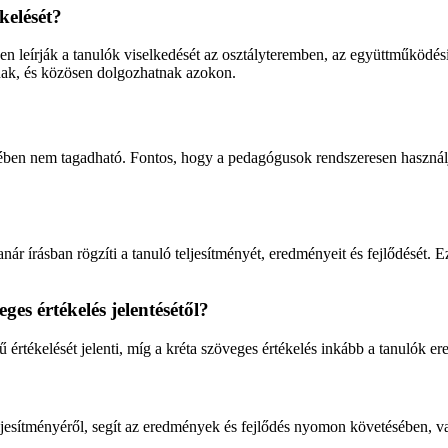
kelését?
en leírják a tanulók viselkedését az osztályteremben, az együttműködési
annak, és közösen dolgozhatnak azokon.
sében nem tagadható. Fontos, hogy a pedagógusok rendszeresen használjá
r írásban rögzíti a tanuló teljesítményét, eredményeit és fejlődését. Ez
ges értékelés jelentésétől?
ű értékelését jelenti, míg a kréta szöveges értékelés inkább a tanulók e
teljesítményéről, segít az eredmények és fejlődés nyomon követésében, v