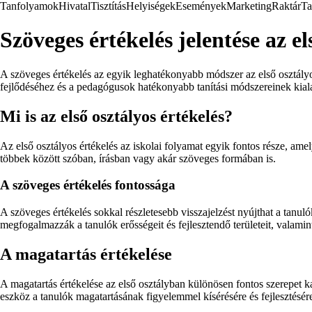
Tanfolyamok
Hivatal
Tisztítás
Helyiségek
Események
Marketing
Raktár
Ta
Szöveges értékelés jelentése az e
A szöveges értékelés az egyik leghatékonyabb módszer az első osztályos
fejlődéséhez és a pedagógusok hatékonyabb tanítási módszereinek kial
Mi is az első osztályos értékelés?
Az első osztályos értékelés az iskolai folyamat egyik fontos része, ame
többek között szóban, írásban vagy akár szöveges formában is.
A szöveges értékelés fontossága
A szöveges értékelés sokkal részletesebb visszajelzést nyújthat a tan
megfogalmazzák a tanulók erősségeit és fejlesztendő területeit, valamin
A magatartás értékelése
A magatartás értékelése az első osztályban különösen fontos szerepet 
eszköz a tanulók magatartásának figyelemmel kísérésére és fejlesztésér