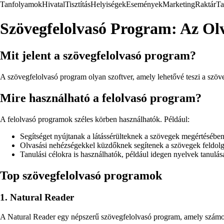
Tanfolyamok
Hivatal
Tisztítás
Helyiségek
Események
Marketing
Raktár
Ta
Szövegfelolvasó Program: Az Olv
Mit jelent a szövegfelolvasó program?
A szövegfelolvasó program olyan szoftver, amely lehetővé teszi a szöve
Mire használható a felolvasó program?
A felolvasó programok széles körben használhatók. Például:
Segítséget nyújtanak a látássérülteknek a szövegek megértésében
Olvasási nehézségekkel küzdőknek segítenek a szövegek feldol
Tanulási célokra is használhatók, például idegen nyelvek tanulás
Top szövegfelolvasó programok
1. Natural Reader
A Natural Reader egy népszerű szövegfelolvasó program, amely számos 