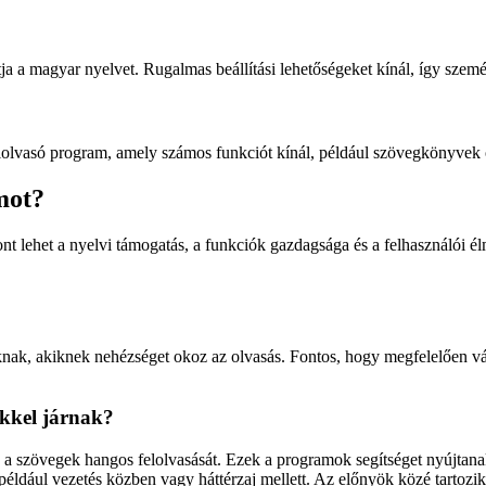
 a magyar nyelvet. Rugalmas beállítási lehetőségeket kínál, így szemé
lvasó program, amely számos funkciót kínál, például szövegkönyvek ol
mot?
t lehet a nyelvi támogatás, a funkciók gazdagsága és a felhasználói él
nak, akiknek nehézséget okoz az olvasás. Fontos, hogy megfelelően vá
ökkel járnak?
 a szövegek hangos felolvasását. Ezek a programok segítséget nyújtana
például vezetés közben vagy háttérzaj mellett. Az előnyök közé tartozi