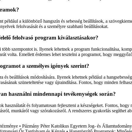
ogramok?
 például a különböző hangszín és sebesség beállítások, a szövegkiemelé
elvek felolvasását és a személyre szabható beállításokat.
lelő felolvasó program kiválasztásakor?
több szempontot is. Ilyenek lehetnek a program funkcionalitása, kompat
barát volta. Emellett érdemes lehet tesztelni a programot, hogy meggyő
programot a személyes igények szerint?
sra és beállítások módosítására. Ilyenek lehetnek például a hangsebess
sásának szüneteltetése vagy újraindítása. Fontos, hogy minden felhaszn
yan használni mindennapi tevékenységek során?
használatát és folyamatosan fejleszteni a készségeket. Fontos, hogy me
ásról, munkáról vagy szórakozásról. A rendszeres gyakorlás segíthet 
intézménye
•
Pázmány Péter Katolikus Egyetem Jog- és Államtudomány
iztonsági Őr Tanfolyam és Képzés
•
Hangrögzítő Programok: Minőségi