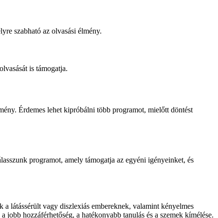
lyre szabható az olvasási élmény.
vasását is támogatja.
mény. Érdemes lehet kipróbálni több programot, mielőtt döntést
lasszunk programot, amely támogatja az egyéni igényeinket, és
k a látássérült vagy diszlexiás embereknek, valamint kényelmes
k a jobb hozzáférhetőség, a hatékonyabb tanulás és a szemek kímélése.