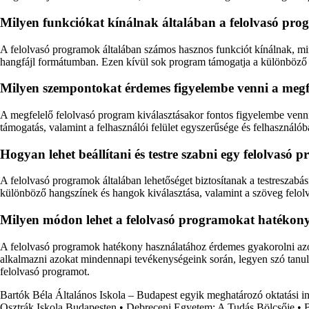
Milyen funkciókat kínálnak általában a felolvasó pr
A felolvasó programok általában számos hasznos funkciót kínálnak, mint
hangfájl formátumban. Ezen kívül sok program támogatja a különböző ny
Milyen szempontokat érdemes figyelembe venni a megfe
A megfelelő felolvasó program kiválasztásakor fontos figyelembe venni 
támogatás, valamint a felhasználói felület egyszerűsége és felhasználó
Hogyan lehet beállítani és testre szabni egy felolvasó 
A felolvasó programok általában lehetőséget biztosítanak a testreszabá
különböző hangszínek és hangok kiválasztása, valamint a szöveg felolva
Milyen módon lehet a felolvasó programokat hatékon
A felolvasó programok hatékony használatához érdemes gyakorolni azok 
alkalmazni azokat mindennapi tevékenységeink során, legyen szó tanul
felolvasó programot.
Bartók Béla Általános Iskola – Budapest egyik meghatározó oktatási 
Osztrák Iskola Budapesten
•
Debreceni Egyetem: A Tudás Bölcsője
•
B