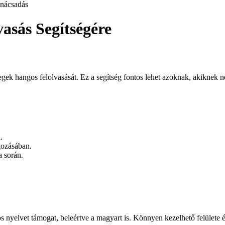
nácsadás
asás Segítségére
gek hangos felolvasását. Ez a segítség fontos lehet azoknak, akiknek ne
.
gozásában.
a során.
nyelvet támogat, beleértve a magyart is. Könnyen kezelhető felülete 