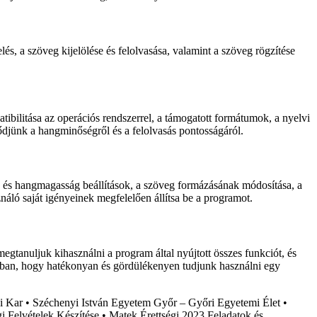
s, a szöveg kijelölése és felolvasása, valamint a szöveg rögzítése
ibilitása az operációs rendszerrel, a támogatott formátumok, a nyelvi
ződjünk a hangminőségről és a felolvasás pontosságáról.
ég és hangmagasság beállítások, a szöveg formázásának módosítása, a
áló saját igényeinek megfelelően állítsa be a programot.
gtanuljuk kihasználni a program által nyújtott összes funkciót, és
abban, hogy hatékonyan és gördülékenyen tudjunk használni egy
i Kar
•
Széchenyi István Egyetem Győr – Győri Egyetemi Élet
•
 Felvételek Készítése
•
Matek Érettségi 2023 Feladatok és