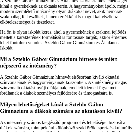
A Sztehlo Gábor Gimnázium és Általános Iskola számos lehetőséget
kínál a gyerekeknek az oktatás terén. A hagyományokat ápoló, mégis
modern szemléletű intézmény olyan diákokat nevel, akik nemcsak
szakmailag felkészültek, hanem értékként is magukkal viszik az
elkötelezettséget és tiszteletet.
Ha ön is olyan iskolát keres, ahol a gyermekének a szakmai fejlődés
mellett a karakterének formálását is fontosnak tartják, akkor érdemes
lehet fontolóra vennie a Sztehlo Gábor Gimnázium és Általános
Iskolát.
Mi a Sztehlo Gábor Gimnázium hírneve és miért
népszerű az intézmény?
A Sztehlo Gábor Gimnázium hírnevét elsősorban kiváló oktatási
színvonalának és hagyományainak köszönheti. Az intézmény magas
színvonalú oktatást nyújt diákjainak, emellett kiemelt figyelmet
fordítanak a diákok személyes fejlődésére és támogatására is.
Milyen lehetőségeket kínál a Sztehlo Gábor
Gimnázium a diákok számára az oktatáson kívül?
Az intézmény számos kiegészítő programot és lehetőséget biztosít a
diákok számára, mint például különböző szakkörök, sport- és kulturális