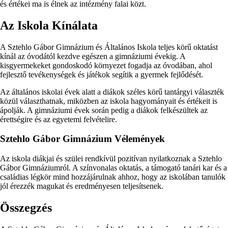
és értékei ma is élnek az intézmény falai közt.
Az Iskola Kínálata
A Sztehlo Gábor Gimnázium és Általános Iskola teljes körű oktatást
kínál az óvodától kezdve egészen a gimnáziumi évekig. A
kisgyermekeket gondoskodó környezet fogadja az óvodában, ahol
fejlesztő tevékenységek és játékok segítik a gyermek fejlődését.
Az általános iskolai évek alatt a diákok széles körű tantárgyi választék
közül választhatnak, miközben az iskola hagyományait és értékeit is
ápolják. A gimnáziumi évek során pedig a diákok felkészültek az
érettségire és az egyetemi felvételire.
Sztehlo Gábor Gimnázium Vélemények
Az iskola diákjai és szülei rendkívül pozitívan nyilatkoznak a Sztehlo
Gábor Gimnáziumról. A színvonalas oktatás, a támogató tanári kar és a
családias légkör mind hozzájárulnak ahhoz, hogy az iskolában tanulók
jól érezzék magukat és eredményesen teljesítsenek.
Összegzés