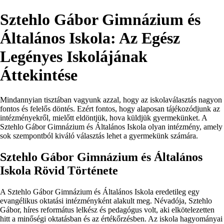
Sztehlo Gábor Gimnázium és
Általános Iskola: Az Egész
Legényes Iskolájának
Áttekintése
Mindannyian tisztában vagyunk azzal, hogy az iskolaválasztás nagyon
fontos és felelős döntés. Ezért fontos, hogy alaposan tájékozódjunk az
intézményekről, mielőtt eldöntjük, hova küldjük gyermekünket. A
Sztehlo Gábor Gimnázium és Általános Iskola olyan intézmény, amely
sok szempontból kiváló választás lehet a gyermekünk számára.
Sztehlo Gábor Gimnázium és Általános
Iskola Rövid Története
A Sztehlo Gábor Gimnázium és Általános Iskola eredetileg egy
evangélikus oktatási intézményként alakult meg. Névadója, Sztehlo
Gábor, híres református lelkész és pedagógus volt, aki elkötelezetten
hitt a minőségi oktatásban és az értékőrzésben. Az iskola hagyományai