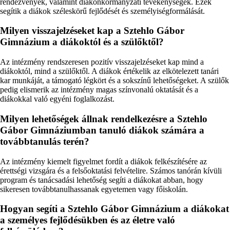
rendezvények, valamint diákönkormányzati tevékenységek. Ezek
segítik a diákok széleskörű fejlődését és személyiségformálását.
Milyen visszajelzéseket kap a Sztehlo Gábor
Gimnázium a diákoktól és a szülőktől?
Az intézmény rendszeresen pozitív visszajelzéseket kap mind a
diákoktól, mind a szülőktől. A diákok értékelik az elkötelezett tanári
kar munkáját, a támogató légkört és a sokszínű lehetőségeket. A szülők
pedig elismerik az intézmény magas színvonalú oktatását és a
diákokkal való egyéni foglalkozást.
Milyen lehetőségek állnak rendelkezésre a Sztehlo
Gábor Gimnáziumban tanuló diákok számára a
továbbtanulás terén?
Az intézmény kiemelt figyelmet fordít a diákok felkészítésére az
érettségi vizsgára és a felsőoktatási felvételire. Számos tanórán kívüli
program és tanácsadási lehetőség segíti a diákokat abban, hogy
sikeresen továbbtanulhassanak egyetemen vagy főiskolán.
Hogyan segíti a Sztehlo Gábor Gimnázium a diákokat
a személyes fejlődésükben és az életre való