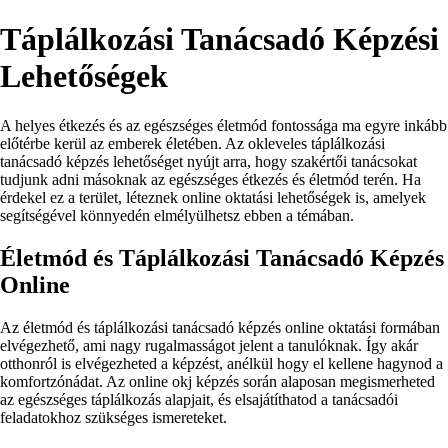
Táplálkozási Tanácsadó Képzési
Lehetőségek
A helyes étkezés és az egészséges életmód fontossága ma egyre inkább
előtérbe kerül az emberek életében. Az okleveles táplálkozási
tanácsadó képzés lehetőséget nyújt arra, hogy szakértői tanácsokat
tudjunk adni másoknak az egészséges étkezés és életmód terén. Ha
érdekel ez a terület, léteznek online oktatási lehetőségek is, amelyek
segítségével könnyedén elmélyülhetsz ebben a témában.
Életmód és Táplálkozási Tanácsadó Képzés
Online
Az életmód és táplálkozási tanácsadó képzés online oktatási formában
elvégezhető, ami nagy rugalmasságot jelent a tanulóknak. Így akár
otthonról is elvégezheted a képzést, anélkül hogy el kellene hagynod a
komfortzónádat. Az online okj képzés során alaposan megismerheted
az egészséges táplálkozás alapjait, és elsajátíthatod a tanácsadói
feladatokhoz szükséges ismereteket.