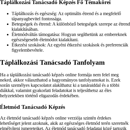
Táplálkozási Tanácsadó Képzés Fő Témakörei
Táplálkozás és egészség: Az optimális étrend és a megfelelő
tápanyagbevitel fontossága.
Betegségek és étrend: A különböző betegségek szerepe az étrend
kialakításában.
Életmódváltás támogatása: Hogyan segíthetünk az embereknek
egészségesebb életmódot kialakítani.
Étkezési szokások: Az egyéni étkezési szokások és preferenciák
figyelembevétele.
Táplálkozási Tanácsadó Tanfolyam
Ha a táplálkozási tanácsadó képzés online formája nem felel meg
neked, akkor választhatod a hagyományos tanfolyamokat is. Ezek
során személyes kapcsolatot alakíthatsz ki a tanáraiddal és a többi
diákkal, valamint gyakorlati feladatokat is teljesíthetsz az éles
helyzetekben történő eligazodás érdekében.
Életmód Tanácsadó Képzés
Az életmód tanácsadó képzés online verziója szintén érdekes
lehetőséget jelent azoknak, akik az egészséges életmód terén szeretnék
elmélyíteni ismereteiket. Az életmód tanácsadó feladatai közé tartozik