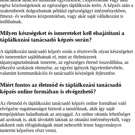
egész közösségeknek az egészséges táplálkozás terén. A képzés után a
szakemberek dolgozhatnak például egészségügyi intézményekben,
fitnesz- és wellness központokban, vagy akár saját vállalkozást is
indíthatnak.
Milyen készségeket és ismereteket kell elsajátítani a
táplálkozási tanácsadó képzés során?
A táplálkozási tanácsadó képzés során a résztvevők olyan készségeket
és ismereteket sajátíthatnak el, mint az élelmiszerek
tápanyagtartalmának ismerete, az egészséges étrend összeállítása, az
étkezési szokások elemzése, az egyéni igények figyelembevétele,
valamint kommunikációs és tanácsadói készségek fejlesztése.
Miért fontos az életmód és táplálkozási tanácsadó
képzés online formában is elvégezhető?
Az életmód és táplálkozási tanácsadó képzés online formában való
elvégzése rugalmasságot biztosít a tanulóknak, akik így saját
tempójukban haladhatnak az anyaggal. Az online oktatás lehetőséget
ad azoknak is, akik távolabb laknak az oktatási intézményektől, vagy
akiknek más elfoglaltságaik miatt nehezebb lenne hagyományos
tantermi képzésen részt venni.