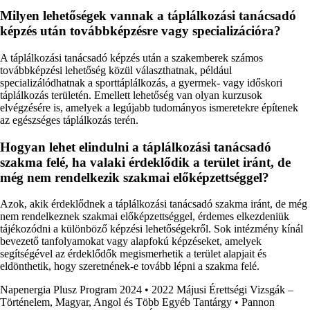
Milyen lehetőségek vannak a táplálkozási tanácsadó
képzés után továbbképzésre vagy specializációra?
A táplálkozási tanácsadó képzés után a szakemberek számos
továbbképzési lehetőség közül választhatnak, például
specializálódhatnak a sporttáplálkozás, a gyermek- vagy időskori
táplálkozás területén. Emellett lehetőség van olyan kurzusok
elvégzésére is, amelyek a legújabb tudományos ismeretekre építenek
az egészséges táplálkozás terén.
Hogyan lehet elindulni a táplálkozási tanácsadó
szakma felé, ha valaki érdeklődik a terület iránt, de
még nem rendelkezik szakmai előképzettséggel?
Azok, akik érdeklődnek a táplálkozási tanácsadó szakma iránt, de még
nem rendelkeznek szakmai előképzettséggel, érdemes elkezdeniük
tájékozódni a különböző képzési lehetőségekről. Sok intézmény kínál
bevezető tanfolyamokat vagy alapfokú képzéseket, amelyek
segítségével az érdeklődők megismerhetik a terület alapjait és
eldönthetik, hogy szeretnének-e tovább lépni a szakma felé.
Napenergia Plusz Program 2024
•
2022 Májusi Érettségi Vizsgák –
Történelem, Magyar, Angol és Több Egyéb Tantárgy
•
Pannon