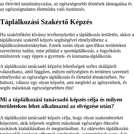
az életvitel tanulmányozása, az egészségesebb döntések támogatása és
az egészségtudatos életmódra való ösztönzés.
Táplálkozási Szakértő Képzés
Ha szakértőként kívánsz tevékenykedni a táplálkozás területén, akkor a
táplálkozási szakértő képzés segítségével elmélyülhetsz a
táplálkozástudományban. Ennek során olyan specifikus területeken
szerezhetsz tudást, mint például a sporttáplálkozás, a fogyókúrás
módszerek vagy éppen a gyermek- és kismama-táplálkozás.
A táplálkozási tanácsadó képzési lehetőségek széles skálájáról
választhatsz, attól függően, milyen mélységben és területen szeretnél
elmélyedni az egészséges táplálkozás és életmód témakörében. Ne
habozz, válassz egy olyan képzést, ami megfelel az igényeidnek, és
segíts másoknak egészségesebben élni!
Mi a táplálkozási tanácsadó képzés célja és milyen
területeken lehet alkalmazni az elvégzése után?
A táplálkozási tanácsadó képzés célja, hogy olyan szakembereket
képezzen, akik képesek segíteni másoknak egészséges étkezési
szokások kialakításában és megtartásában. Az okleveles táplálkozási
tanácsadók tanácsot adhatnak egyéneknek, csoportoknak vagy akár