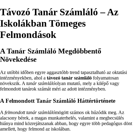
Távozó Tanár Számláló – Az
Iskolákban Tömeges
Felmondások
A Tanár Számláló Megdöbbentő
Növekedése
Az utóbbi időben egyre aggasztóbb trend tapasztalható az oktatási
intézményekben, ahol a
távozó tanár számláló
folyamatosan
növekszik. A
tanár számláló
olyan mutató, mely a kilépő vagy
felmondott tanárok számát méri az adott intézményben.
A Felmondott Tanár Számláló Háttértörténete
A
felmondott tanár számláló
mögött számos ok húzódik meg. Az
alacsony bérek, a magas munkaterhelés, valamint a megbecsülés
hiánya mind közrejátszanak abban, hogy egyre több pedagógus dönt
amellett, hogy felmond az iskolában.