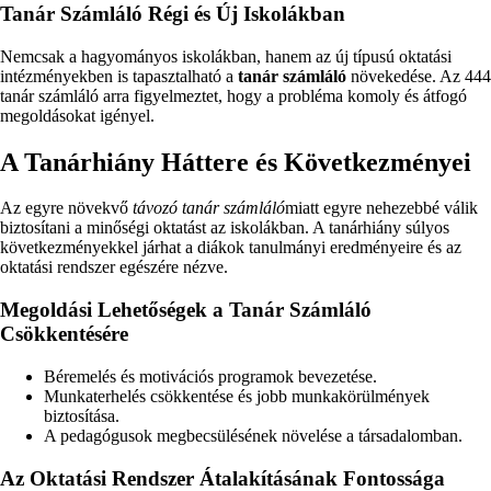
Tanár Számláló Régi és Új Iskolákban
Nemcsak a hagyományos iskolákban, hanem az új típusú oktatási
intézményekben is tapasztalható a
tanár számláló
növekedése. Az 444
tanár számláló arra figyelmeztet, hogy a probléma komoly és átfogó
megoldásokat igényel.
A Tanárhiány Háttere és Következményei
Az egyre növekvő
távozó tanár számláló
miatt egyre nehezebbé válik
biztosítani a minőségi oktatást az iskolákban. A tanárhiány súlyos
következményekkel járhat a diákok tanulmányi eredményeire és az
oktatási rendszer egészére nézve.
Megoldási Lehetőségek a Tanár Számláló
Csökkentésére
Béremelés és motivációs programok bevezetése.
Munkaterhelés csökkentése és jobb munkakörülmények
biztosítása.
A pedagógusok megbecsülésének növelése a társadalomban.
Az Oktatási Rendszer Átalakításának Fontossága