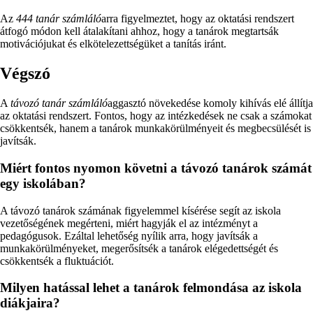
Az
444 tanár számláló
arra figyelmeztet, hogy az oktatási rendszert
átfogó módon kell átalakítani ahhoz, hogy a tanárok megtartsák
motivációjukat és elkötelezettségüket a tanítás iránt.
Végszó
A
távozó tanár számláló
aggasztó növekedése komoly kihívás elé állítja
az oktatási rendszert. Fontos, hogy az intézkedések ne csak a számokat
csökkentsék, hanem a tanárok munkakörülményeit és megbecsülését is
javítsák.
Miért fontos nyomon követni a távozó tanárok számát
egy iskolában?
A távozó tanárok számának figyelemmel kísérése segít az iskola
vezetőségének megérteni, miért hagyják el az intézményt a
pedagógusok. Ezáltal lehetőség nyílik arra, hogy javítsák a
munkakörülményeket, megerősítsék a tanárok elégedettségét és
csökkentsék a fluktuációt.
Milyen hatással lehet a tanárok felmondása az iskola
diákjaira?