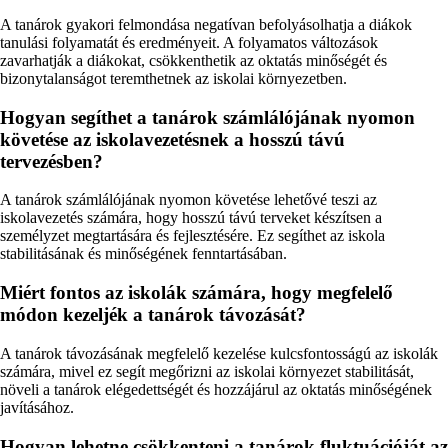
A tanárok gyakori felmondása negatívan befolyásolhatja a diákok
tanulási folyamatát és eredményeit. A folyamatos változások
zavarhatják a diákokat, csökkenthetik az oktatás minőségét és
bizonytalanságot teremthetnek az iskolai környezetben.
Hogyan segíthet a tanárok számlálójának nyomon
követése az iskolavezetésnek a hosszú távú
tervezésben?
A tanárok számlálójának nyomon követése lehetővé teszi az
iskolavezetés számára, hogy hosszú távú terveket készítsen a
személyzet megtartására és fejlesztésére. Ez segíthet az iskola
stabilitásának és minőségének fenntartásában.
Miért fontos az iskolák számára, hogy megfelelő
módon kezeljék a tanárok távozását?
A tanárok távozásának megfelelő kezelése kulcsfontosságú az iskolák
számára, mivel ez segít megőrizni az iskolai környezet stabilitását,
növeli a tanárok elégedettségét és hozzájárul az oktatás minőségének
javításához.
Hogyan lehetne csökkenteni a tanárok fluktuációját az